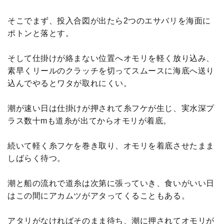
そこでまず、投入合図が出たら2つのエサバリを海面に
ポトンと落とす。
そして仕掛けが絡まない位置へオモリを軽く放り込み、
素早くリールのクラッチを切ってスムースに海底へ送り
込んでやるとワタが取れにくい。
潮が速い日は仕掛けが押されて糸フケが生じ、実水深プ
ラス数十mも道糸が出てからオモリが着底。
続いて軽く糸フケを巻き取り、オモリを着底させたまま
しばらく待つ。
潮と船の流れで道糸は次第に張っていき、食いがいい日
はこの間にアカムツがアタってくることもある。
アタリがなければそのまま待ち、潮に押されてオモリが