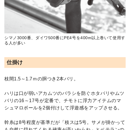
シマノ3000番、ダイワ500番にPE4号を400m以上巻いて使用す
る人が多い
仕掛け
枝間1.5～1.7ｍの胴つき2本バリ。
ハリは口が弱いアカムツのバラシを防ぐホタバリやムツ
バリの16～17号が定番で、チモトに浮力アイテムのマ
シュマロボールを2個付けして浮遊感をアップさせる。
幹糸は8号程度が基準だが「枝スは5号。サメが掛かって
も自然に切れてくれる確率が高いからね」とベテランの