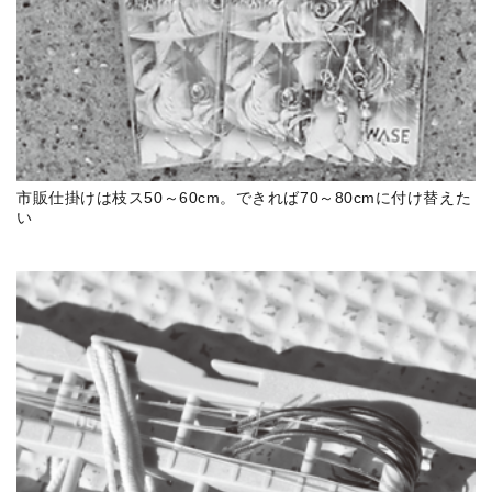
市販仕掛けは枝ス50～60cm。できれば70～80cmに付け替えた
い