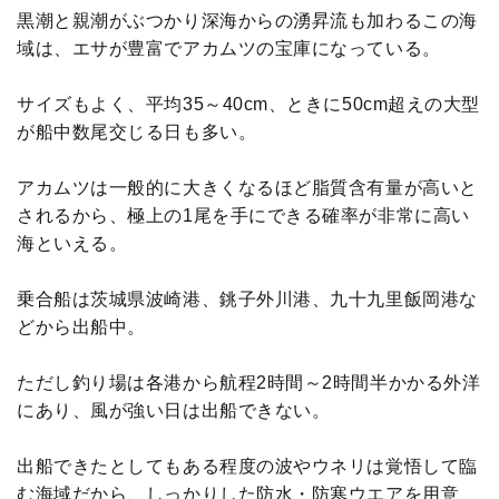
黒潮と親潮がぶつかり深海からの湧昇流も加わるこの海
域は、エサが豊富でアカムツの宝庫になっている。
サイズもよく、平均35～40cm、ときに50cm超えの大型
が船中数尾交じる日も多い。
アカムツは一般的に大きくなるほど脂質含有量が高いと
されるから、極上の1尾を手にできる確率が非常に高い
海といえる。
乗合船は茨城県波崎港、銚子外川港、九十九里飯岡港な
どから出船中。
ただし釣り場は各港から航程2時間～2時間半かかる外洋
にあり、風が強い日は出船できない。
出船できたとしてもある程度の波やウネリは覚悟して臨
む海域だから、しっかりした防水・防寒ウエアを用意