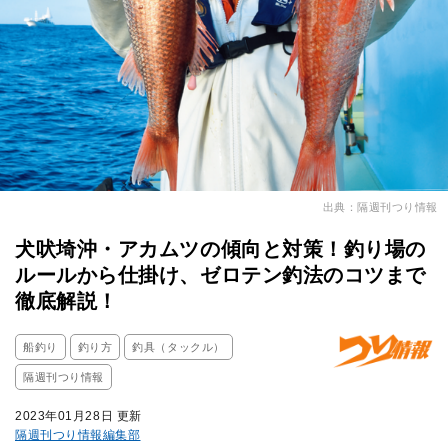
出典：隔週刊つり情報
犬吠埼沖・アカムツの傾向と対策！釣り場の
ルールから仕掛け、ゼロテン釣法のコツまで
徹底解説！
船釣り
釣り方
釣具（タックル）
隔週刊つり情報
2023年01月28日 更新
隔週刊つり情報編集部