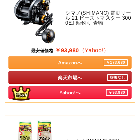
シマノ(SHIMANO) 電動リー
ル 21 ビーストマスター 300
0EJ 船釣り 青物
￥93,980
（Yahoo!）
最安値価格
Amazonへ
￥173,680
楽天市場へ
取扱なし
Yahoo!へ
￥93,980