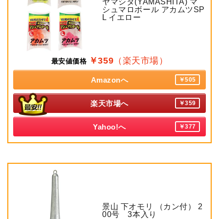
ヤマシタ(YAMASHITA) マ
シュマロボール アカムツSP
L イエロー
￥359
（楽天市場）
最安値価格
Amazonへ
￥505
楽天市場へ
￥359
Yahoo!へ
￥377
景山 下オモリ （カン付） 2
00号 3本入り