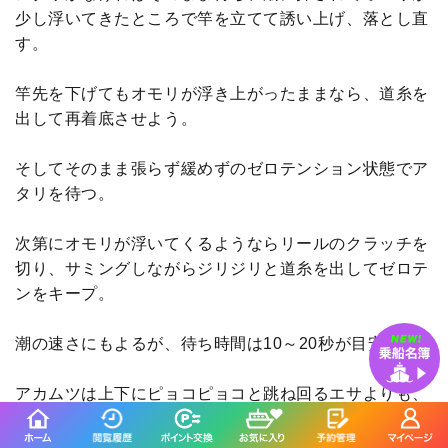
少し浮いてきたところで竿を立てて誘い上げ、落とし直
す。
竿先を下げてもオモリが浮き上がったままなら、道糸を
出して再着底させよう。
そしてそのまま張らず緩めずのゼロテンション状態でア
タリを待つ。
次第にオモリが浮いてくるようならリールのクラッチを
切り、サミングしながらジリジリと道糸を出してゼロテ
ンをキープ。
潮の速さにもよるが、待ち時間は10～20秒が目安だ。
アカムツは上下にピョコピョコと跳ね回るエサよりも、
一定の層を漂い続ける捕食しやすいエサを好む傾向があ
るので、船の揺れやウネリをかわしながらいかにゼロテ