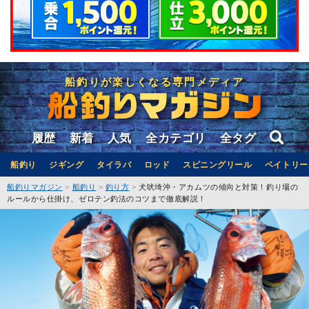
船釣りが楽しくなる専門メディア
履歴
新着
人気
全カテゴリ
全タグ
船釣り
ジギング
タイラバ
ロッド
スピニングリール
ベイトリー
船釣りマガジン
船釣り
釣り方
犬吠埼沖・アカムツの傾向と対策！釣り場の
ルールから仕掛け、ゼロテン釣法のコツまで徹底解説！