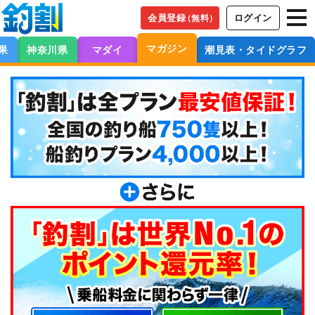
会員登録
ログイン
（無料）
マガジン
果
神奈川県
マダイ
潮見表・タイドグラフ