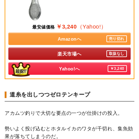
￥3,240
（Yahoo!）
最安値価格
Amazonへ
売り切れ
楽天市場へ
取扱なし
Yahoo!へ
￥3,240
道糸を出しつつゼロテンキープ
アカムツ釣りで大切な要点の一つが仕掛けの投入。
勢いよく投げ込むとホタルイカのワタが千切れ、集魚効
果が落ちてしまうのだ。