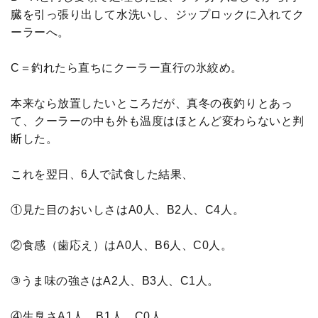
臓を引っ張り出して水洗いし、ジップロックに入れてク
ーラーへ。
C＝釣れたら直ちにクーラー直行の氷絞め。
本来なら放置したいところだが、真冬の夜釣りとあっ
て、クーラーの中も外も温度はほとんど変わらないと判
断した。
これを翌日、6人で試食した結果、
①見た目のおいしさはA0人、B2人、C4人。
②食感（歯応え）はA0人、B6人、C0人。
③うま味の強さはA2人、B3人、C1人。
④生臭さA1人、B1人、C0人。