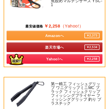
魚絞めマルチシザース YSC-
1
￥2,258
（Yahoo!）
最安値価格
Amazonへ
￥2,373
楽天市場へ
￥2,534
Yahoo!へ
￥2,258
第一精工 フィッシュグリッ
プ ワニグリップミニMC ブ
ラック フィッシュクリップ
フィッシングプライヤー フ
ィッシンググリップ 釣り プ
ラスチック