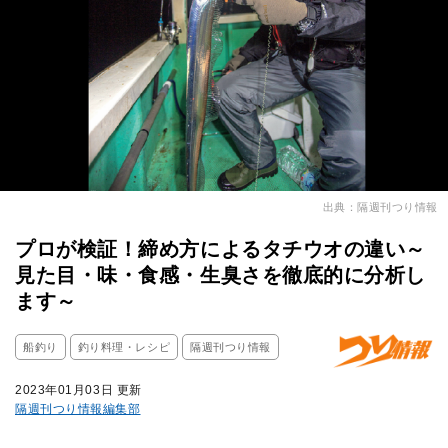
出典：隔週刊つり情報
プロが検証！締め方によるタチウオの違い～
見た目・味・食感・生臭さを徹底的に分析し
ます～
船釣り
釣り料理・レシピ
隔週刊つり情報
2023年01月03日 更新
隔週刊つり情報編集部