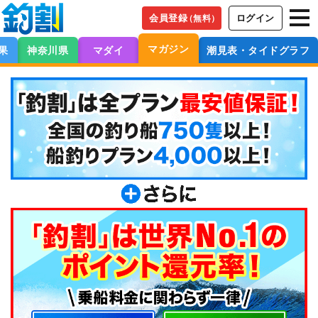
会員登録
ログイン
（無料）
マガジン
果
神奈川県
マダイ
潮見表・タイドグラフ