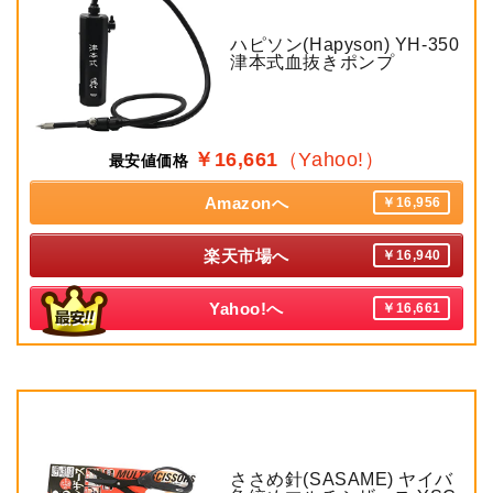
ハピソン(Hapyson) YH-350
津本式血抜きポンプ
￥16,661
（Yahoo!）
最安値価格
Amazonへ
￥16,956
楽天市場へ
￥16,940
Yahoo!へ
￥16,661
ささめ針(SASAME) ヤイバ