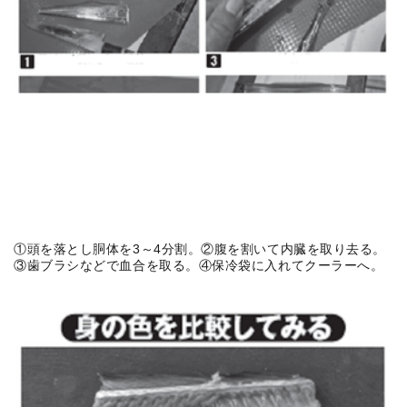
①頭を落とし胴体を3～4分割。②腹を割いて内臓を取り去る。
③歯ブラシなどで血合を取る。④保冷袋に入れてクーラーへ。