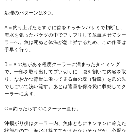
処理のパターンは3つ。
A＝釣り上げたらすぐに首をキッチンバサミで切断し、
海水を張ったバケツの中でフリフリして放血させてクー
ラーへ。魚は死ぬと体温が急上昇するため、この作業は
手早く行う。
B＝Ａの魚がある程度クーラーに溜まったタイミング
で、一部を取り出してブツ切りに。腹を割いて内臓を取
り、なおかつ背骨に沿って走る血の塊（腎臓）を爪の先
でしごいて洗い流す。あとは適量を保冷袋に収納してク
ーラーに戻す。
C＝釣ったらすぐにクーラー直行。
沖揚がり後はクーラー内、魚体ともにキンキンに冷えた
状態なので、海水は捨ててかまわないそうだが、心配な