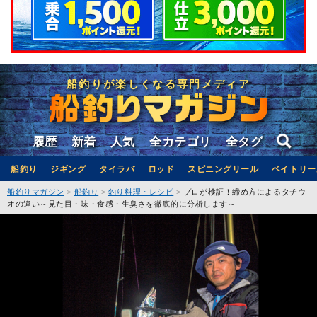
船釣りが楽しくなる専門メディア
履歴
新着
人気
全カテゴリ
全タグ
船釣り
ジギング
タイラバ
ロッド
スピニングリール
ベイトリー
船釣りマガジン
船釣り
釣り料理・レシピ
プロが検証！締め方によるタチウ
オの違い～見た目・味・食感・生臭さを徹底的に分析します～