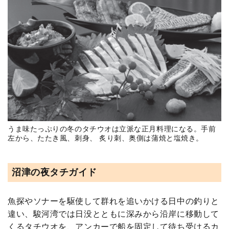
うま味たっぷりの冬のタチウオは立派な正月料理になる。手前
左から、たたき風、刺身、 炙り刺、奥側は蒲焼と塩焼き。
沼津の夜タチガイド
魚探やソナーを駆使して群れを追いかける日中の釣りと
違い、駿河湾では日没とともに深みから沿岸に移動して
くるタチウオを、アンカーで船を固定して待ち受けるカ