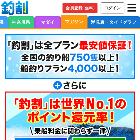
会員登録
ログイン
（無料）
マガジン
果
神奈川県
マダイ
潮見表・タイドグラフ