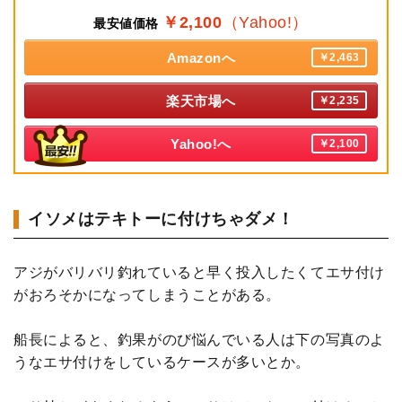
￥2,100
（Yahoo!）
最安値価格
Amazonへ
￥2,463
楽天市場へ
￥2,235
Yahoo!へ
￥2,100
イソメはテキトーに付けちゃダメ！
アジがバリバリ釣れていると早く投入したくてエサ付け
がおろそかになってしまうことがある。
船長によると、釣果がのび悩んでいる人は下の写真のよ
うなエサ付けをしているケースが多いとか。