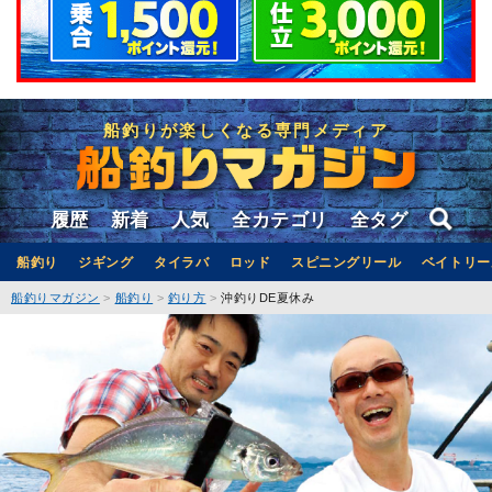
船釣りが楽しくなる専門メディア
履歴
新着
人気
全カテゴリ
全タグ
船釣り
ジギング
タイラバ
ロッド
スピニングリール
ベイトリー
船釣りマガジン
船釣り
釣り方
沖釣りDE夏休み