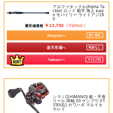
アルファタックル(Alpha Ta
ckle) ロッド 船竿 海人 kaiji
n モバイリー ライトアジ18
0
￥13,750
（Yahoo!）
最安値価格
Amazonへ
売り切れ
楽天市場へ
取扱なし
Yahoo!へ
￥13,750
シマノ(SHIMANO) 船・手巻
リール 両軸 20 ゲンプウ XT
150(右) カワハギ マルイカ
カレイ