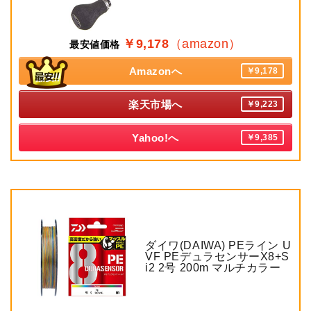
￥9,178
（amazon）
最安値価格
Amazonへ
￥9,178
楽天市場へ
￥9,223
Yahoo!へ
￥9,385
ダイワ(DAIWA) PEライン U
VF PEデュラセンサーX8+S
i2 2号 200m マルチカラー