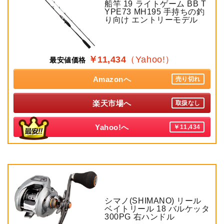
船竿 19 ライトゲーム BB T
YPE73 MH195 手持ちの釣
り向け エントリーモデル
￥11,434
（Yahoo!）
最安値価格
Amazonへ
売り切れ
楽天市場へ
取扱なし
Yahoo!へ
￥11,434
シマノ(SHIMANO) リール
ベイトリール 18 バルケッタ
300PG 右ハンドル