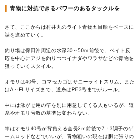
青物に対抗できるパワーのあるタックルを
さて、ここからは村井丸のライト青物五目船をベースに
話を進めていく。
釣り場は保田沖周辺の水深30～50ｍ前後で、ベイト反
応を中心にアジを釣りつつイナダやワラサなどの青物を
狙っていくスタイル。
オモリは40号、コマセカゴはサニーライトスリム、また
はA～FLサイズまで、道糸はPE3号までがルール。
中には泳がせ用の竿を別に用意してくる人もいるが、道
糸やオモリ号数の基準は変わらない。
竿はオモリ40号が背負える全長2ｍ前後で7：3調子のゲ
ームロッドなどでいいが、青物狙いの現在は胴に張りの