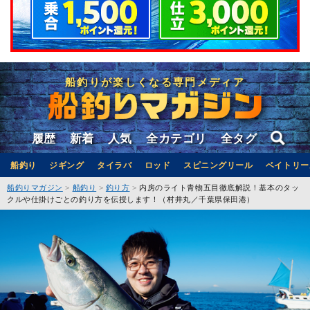
船釣りが楽しくなる専門メディア
履歴
新着
人気
全カテゴリ
全タグ
船釣り
ジギング
タイラバ
ロッド
スピニングリール
ベイトリー
船釣りマガジン
船釣り
釣り方
内房のライト青物五目徹底解説！基本のタッ
クルや仕掛けごとの釣り方を伝授します！（村井丸／千葉県保田港）