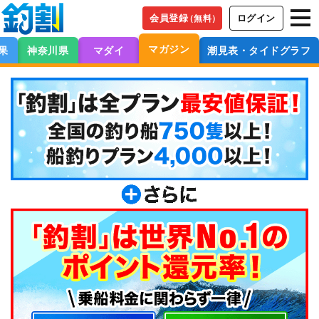
会員登録
ログイン
（無料）
マガジン
果
神奈川県
マダイ
潮見表・タイドグラフ