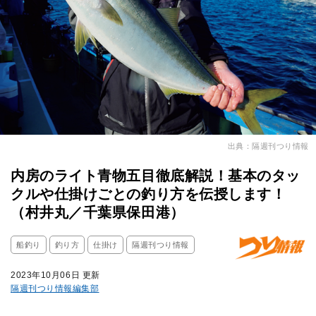
出典：隔週刊つり情報
内房のライト青物五目徹底解説！基本のタッ
クルや仕掛けごとの釣り方を伝授します！
（村井丸／千葉県保田港）
船釣り
釣り方
仕掛け
隔週刊つり情報
2023年10月06日 更新
隔週刊つり情報編集部