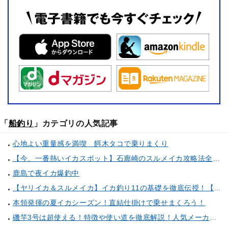
「
船釣り
」カテゴリの人気記事
心地よい重量感を満喫 餌木タコで乗りまくり
【今、一番熱いイカスポット】石廊崎のスルメイカ攻略法全解説！（とび島丸／西伊豆 土肥恋人岬）
鹿島で夜イカ爆釣中
【ヤリイカ＆スルメイカ】イカ釣り11の基礎を徹底伝授！【中編】（喜平治丸／三浦半島剣崎間口港）
本領発揮の夏イカシーズン！直結仕掛けで乗せまくろう！
磯竿3号は超使える！特徴や使い道を徹底解説！人気メーカーのおすすめ磯竿もピックアップ！