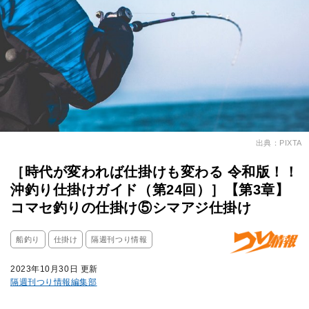
出典：PIXTA
［時代が変われば仕掛けも変わる 令和版！！
沖釣り仕掛けガイド（第24回）］【第3章】
コマセ釣りの仕掛け⑤シマアジ仕掛け
船釣り
仕掛け
隔週刊つり情報
2023年10月30日 更新
隔週刊つり情報編集部