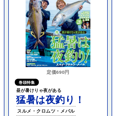
定価690円
巻頭特集
昼が暑けりゃ夜がある
猛暑は夜釣り！
スルメ・クロムツ・メバル