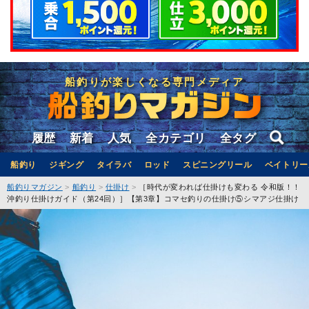
船釣りが楽しくなる専門メディア
履歴
新着
人気
全カテゴリ
全タグ
船釣り
ジギング
タイラバ
ロッド
スピニングリール
ベイトリー
船釣りマガジン
船釣り
仕掛け
［時代が変われば仕掛けも変わる 令和版！！
沖釣り仕掛けガイド（第24回）］【第3章】コマセ釣りの仕掛け⑤シマアジ仕掛け