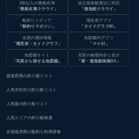
1秒記入の乗船名簿
改正遊漁船業法に対応
「乗船名簿クラウド」
「遊漁船クラウド」
船釣りメディア
潮見表アプリ
「船釣りマガジン」
「タイドグラフBI」
全国の潮汐情報
魚図鑑AIアプリ
「潮見表・タイドグラフ」
「マイAI」
魚図鑑サイト
充実の補償内容と安さ
「写真から探せる魚図鑑」
「新・遊漁船保険DX」
都道府県の釣り船リスト
人気市町村の釣り船リスト
人気港の釣り船リスト
人気エリアの釣り船検索
各都道府県の船釣り釣果情報