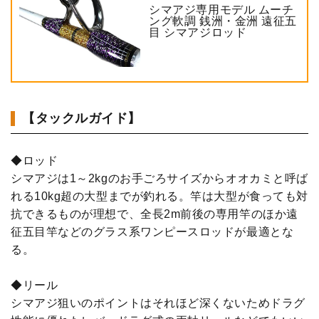
シマアジ専用モデル ムーチ
ング軟調 銭洲・金洲 遠征五
目 シマアジロッド
【タックルガイド】
◆ロッド
シマアジは1～2kgのお手ごろサイズからオオカミと呼ば
れる10kg超の大型までが釣れる。竿は大型が食っても対
抗できるものが理想で、全長2m前後の専用竿のほか遠
征五目竿などのグラス系ワンピースロッドが最適とな
る。
◆リール
シマアジ狙いのポイントはそれほど深くないためドラグ