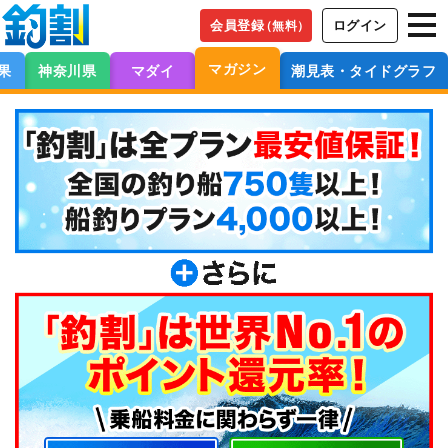
会員登録
ログイン
（無料）
マガジン
果
神奈川県
マダイ
潮見表・タイドグラフ