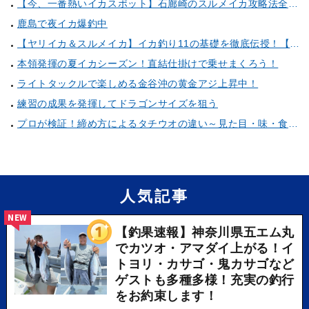
【今、一番熱いイカスポット】石廊崎のスルメイカ攻略法全解説！（とび島丸／西伊豆 土肥恋人岬）
鹿島で夜イカ爆釣中
【ヤリイカ＆スルメイカ】イカ釣り11の基礎を徹底伝授！【中編】（喜平治丸／三浦半島剣崎間口港）
本領発揮の夏イカシーズン！直結仕掛けで乗せまくろう！
ライトタックルで楽しめる金谷沖の黄金アジ上昇中！
練習の成果を発揮してドラゴンサイズを狙う
プロが検証！締め方によるタチウオの違い～見た目・味・食感・生臭さを徹底的に分析します～
人気記事
NEW
【釣果速報】神奈川県五エム丸
でカツオ・アマダイ上がる！イ
トヨリ・カサゴ・鬼カサゴなど
ゲストも多種多様！充実の釣行
をお約束します！