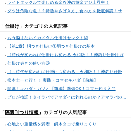
ライトタックルで楽しめる金谷沖の黄金アジ上昇中！
ダツは危険な魚！？特徴やさばき方、食べ方を徹底解説！サヨリとの見分け方もご紹介
「
仕掛け
」カテゴリの人気記事
もう悩まないイカメタル仕掛けセレクト術
【第1章】胴つき仕掛け①胴つき仕掛けの基本
［時代が変われば仕掛けも変わる 令和版！！沖釣り仕掛けガイド（第24回）］【第3章】コマセ釣りの仕掛け⑤シマアジ仕掛け
仕掛け巻きの使い方⑥
［～時代が変われば仕掛けも変わる～令和版！！沖釣り仕掛けガイド（第5回）］【第1章】胴つき仕掛け⑤カマス仕掛け
松本圭一と行く！ 実践・コマセキハダ【前編】
開幕！キハダ・カツオ【前編】準備OK！コマセ釣り入門
プロが検証！タイラバでアマダイは釣れるのか？アマラバのタックル・仕掛け・基本釣法も徹底解説！
「
隔週刊つり情報
」カテゴリの人気記事
心地よい重量感を満喫 餌木タコで乗りまくり