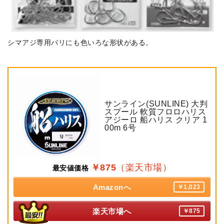
シマアジ専用バリにも色いろな形状がある。
サンライン(SUNLINE) 大判
スプール 軟質フロロハリス
アジーロ 船ハリス クリア 1
00m 6号
￥875
（楽天市場）
最安値価格
Amazonへ
￥1,023
楽天市場へ
￥875