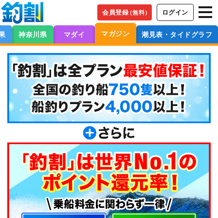
会員登録
ログイン
（無料）
マガジン
果
神奈川県
マダイ
潮見表・タイドグラフ