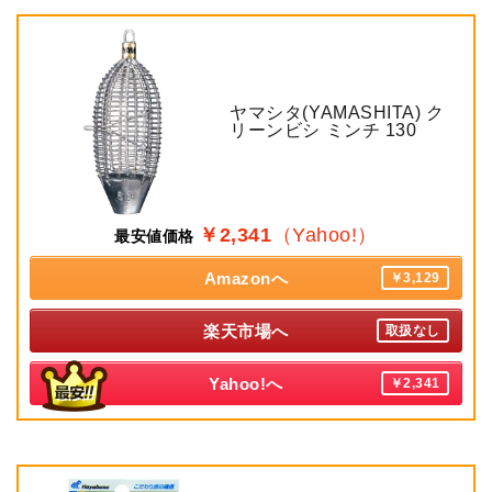
ヤマシタ(YAMASHITA) ク
リーンビシ ミンチ 130
￥2,341
（Yahoo!）
最安値価格
Amazonへ
￥3,129
楽天市場へ
取扱なし
Yahoo!へ
￥2,341