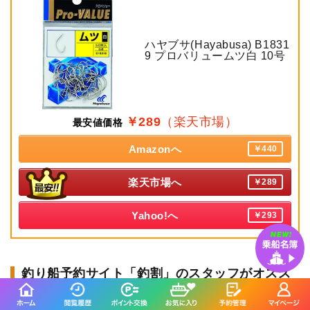
ハヤブサ(Hayabusa) B1831
9 プロバリュームツ白 10号
￥289
（楽天市場）
最安値価格
Amazonへ
￥440
楽天市場へ
￥289
Yahoo!へ
￥293
釣り船予約サイト「釣割」のスタッフがオスス
メする釣り船はこちら！