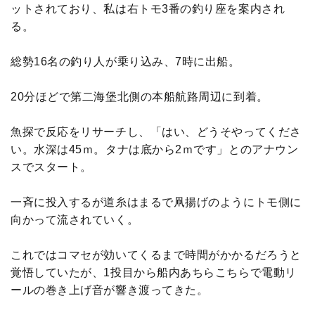
ットされており、私は右トモ3番の釣り座を案内され
る。
総勢16名の釣り人が乗り込み、7時に出船。
20分ほどで第二海堡北側の本船航路周辺に到着。
魚探で反応をリサーチし、「はい、どうそやってくださ
い。水深は45ｍ。タナは底から2ｍです」とのアナウン
スでスタート。
一斉に投入するが道糸はまるで凧揚げのようにトモ側に
向かって流されていく。
これではコマセが効いてくるまで時間がかかるだろうと
覚悟していたが、1投目から船内あちらこちらで電動リ
ールの巻き上げ音が響き渡ってきた。