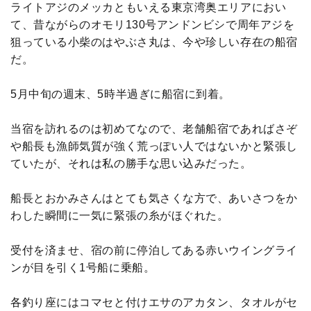
ライトアジのメッカともいえる東京湾奥エリアにおい
て、昔ながらのオモリ130号アンドンビシで周年アジを
狙っている小柴のはやぶさ丸は、今や珍しい存在の船宿
だ。
5月中旬の週末、5時半過ぎに船宿に到着。
当宿を訪れるのは初めてなので、老舗船宿であればさぞ
や船長も漁師気質が強く荒っぽい人ではないかと緊張し
ていたが、それは私の勝手な思い込みだった。
船長とおかみさんはとても気さくな方で、あいさつをか
わした瞬間に一気に緊張の糸がほぐれた。
受付を済ませ、宿の前に停泊してある赤いウイングライ
ンが目を引く1号船に乗船。
各釣り座にはコマセと付けエサのアカタン、タオルがセ