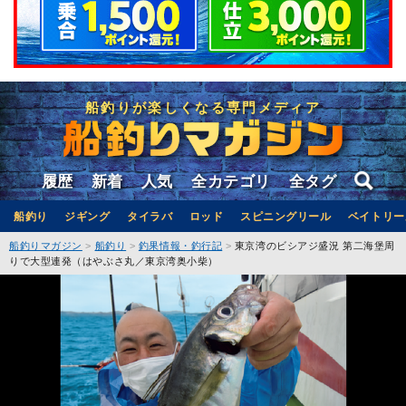
船釣りが楽しくなる専門メディア
履歴
新着
人気
全カテゴリ
全タグ
船釣り
ジギング
タイラバ
ロッド
スピニングリール
ベイトリー
船釣りマガジン
船釣り
釣果情報・釣行記
東京湾のビシアジ盛況 第二海堡周
りで大型連発（はやぶさ丸／東京湾奥小柴）