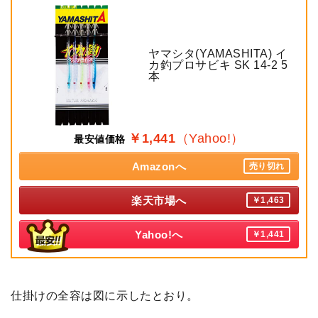
ヤマシタ(YAMASHITA) イ
カ釣プロサビキ SK 14-2 5
本
￥1,441
（Yahoo!）
最安値価格
Amazonへ
売り切れ
楽天市場へ
￥1,463
Yahoo!へ
￥1,441
仕掛けの全容は図に示したとおり。