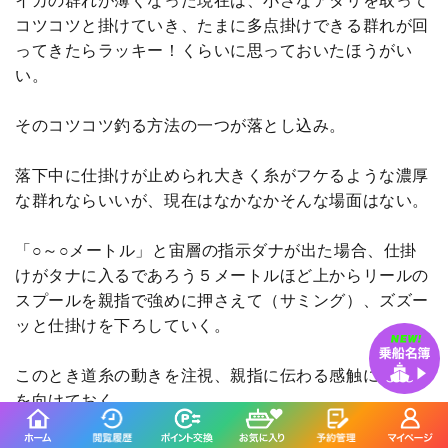
イカの群れが薄くなった現在は、小さなアタリを取って
コツコツと掛けていき、たまに多点掛けできる群れが回
ってきたらラッキー！くらいに思っておいたほうがい
い。
そのコツコツ釣る方法の一つが落とし込み。
落下中に仕掛けが止められ大きく糸がフケるような濃厚
な群れならいいが、現在はなかなかそんな場面はない。
「○～○メートル」と宙層の指示ダナが出た場合、仕掛
けがタナに入るであろう５メートルほど上からリールの
スプールを親指で強めに押さえて（サミング）、ズズー
ッと仕掛けを下ろしていく。
このとき道糸の動きを注視、親指に伝わる感触にも神経
を向けておく。