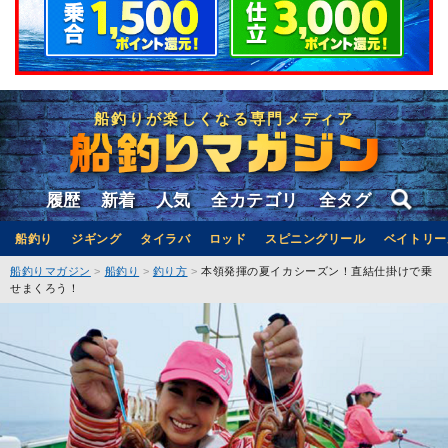
船釣りが楽しくなる専門メディア
履歴
新着
人気
全カテゴリ
全タグ
船釣り
ジギング
タイラバ
ロッド
スピニングリール
ベイトリー
船釣りマガジン
船釣り
釣り方
本領発揮の夏イカシーズン！直結仕掛けで乗
せまくろう！