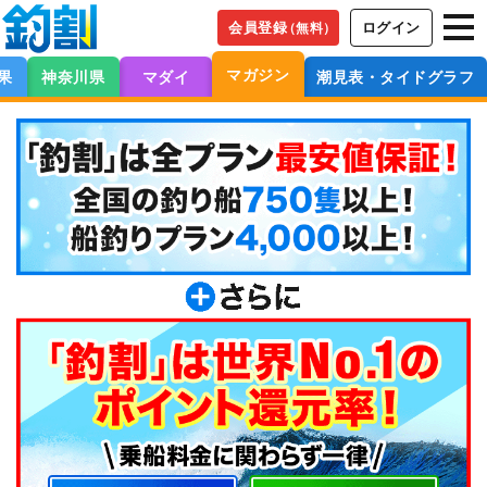
会員登録
ログイン
（無料）
マガジン
果
神奈川県
マダイ
潮見表・タイドグラフ