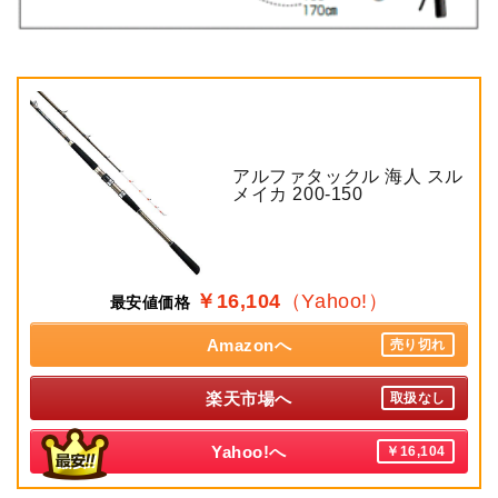
アルファタックル 海人 スル
メイカ 200-150
￥16,104
（Yahoo!）
最安値価格
Amazonへ
売り切れ
楽天市場へ
取扱なし
Yahoo!へ
￥16,104