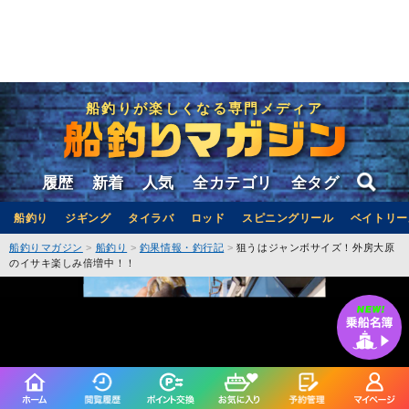
船釣りが楽しくなる専門メディア
履歴
新着
人気
全カテゴリ
全タグ
船釣り
ジギング
タイラバ
ロッド
スピニングリール
ベイトリー
船釣りマガジン
船釣り
釣果情報・釣行記
狙うはジャンボサイズ！外房大原
のイサキ楽しみ倍増中！！