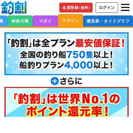
会員登録
ログイン
（無料）
マガジン
果
神奈川県
マダイ
潮見表・タイドグラフ