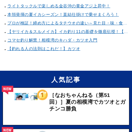
ライトタックルで楽しめる金谷沖の黄金アジ上昇中！
本領発揮の夏イカシーズン！直結仕掛けで乗せまくろう！
プロが検証！締め方によるタチウオの違い～見た目・味・食感・生臭さを徹底的に分析します～
【ヤリイカ＆スルメイカ】イカ釣り11の基礎を徹底伝授！【中編】（喜平治丸／三浦半島剣崎間口港）
コマセ釣り解禁！相模湾のキハダ・カツオ入門
【釣れる人の法則はこれだ！】カツオ
人気記事
NEW
［なおちゃんねる（第51
回）］夏の相模湾でカツオとガ
チンコ勝負
NEW