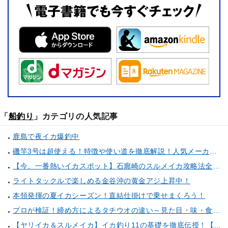
「
船釣り
」カテゴリの人気記事
鹿島で夜イカ爆釣中
磯竿3号は超使える！特徴や使い道を徹底解説！人気メーカーのおすすめ磯竿もピックアップ！
【今、一番熱いイカスポット】石廊崎のスルメイカ攻略法全解説！（とび島丸／西伊豆 土肥恋人岬）
ライトタックルで楽しめる金谷沖の黄金アジ上昇中！
本領発揮の夏イカシーズン！直結仕掛けで乗せまくろう！
プロが検証！締め方によるタチウオの違い～見た目・味・食感・生臭さを徹底的に分析します～
【ヤリイカ＆スルメイカ】イカ釣り11の基礎を徹底伝授！【中編】（喜平治丸／三浦半島剣崎間口港）