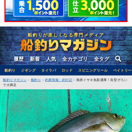
船釣りが楽しくなる専門メディア
履歴
新着
人気
全カテゴリ
全タグ
船釣り
ジギング
タイラバ
ロッド
スピニングリール
ベイトリー
船釣りマガジン
船釣り
釣果情報・釣行記
南房イサキ魚影濃厚！良型ぞろい
で大満足