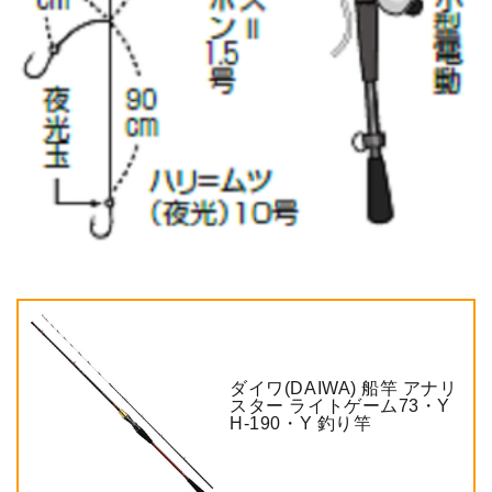
ダイワ(DAIWA) 船竿 アナリ
スター ライトゲーム73・Y
H-190・Y 釣り竿