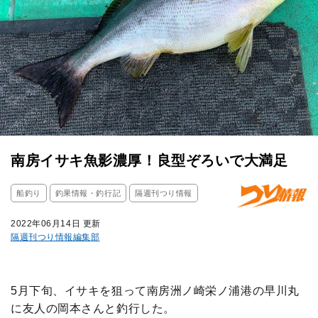
南房イサキ魚影濃厚！良型ぞろいで大満足
船釣り
釣果情報・釣行記
隔週刊つり情報
2022年06月14日 更新
隔週刊つり情報編集部
5月下旬、イサキを狙って南房洲ノ崎栄ノ浦港の早川丸
に友人の岡本さんと釣行した。