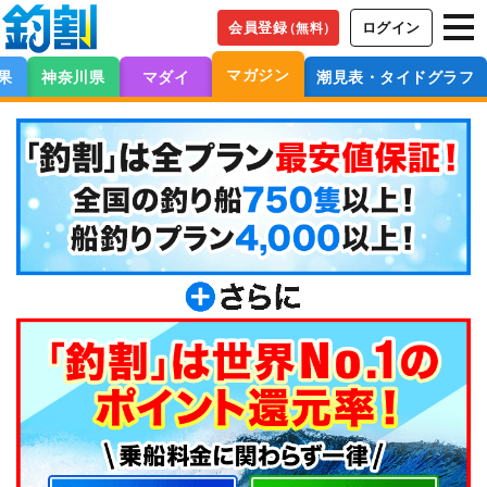
会員登録
ログイン
（無料）
マガジン
果
神奈川県
マダイ
潮見表・タイドグラフ