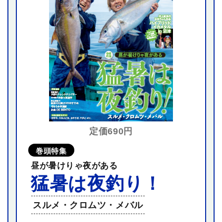
定価690円
巻頭特集
昼が暑けりゃ夜がある
猛暑は夜釣り！
スルメ・クロムツ・メバル