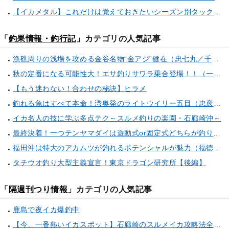
【イカメタル】これだけは覚えておきたいシーズン別タックルセレクト術
「
釣果情報・釣行記
」カテゴリの人気記事
漁礁周りの浅場を攻める金谷名物“金アジ”健在（忠七丸／千葉県金谷港）
秋の定番になる可能性大！エサ釣りサワラ乗合登場！！（一之瀬丸／神奈川県金沢八景洲崎）
【もう迷わない！合わせの秘訣】ヒラメ
釣れる魚はすべて本命！湾奥発のライトウイリー五目（忠彦丸／東京湾奥金沢漁港）
イカ名人の技に学ぶ多点テク～スルメ釣りの楽園・石廊崎沖～
最終決着！一つテンヤマダイは遊動式or固定式どちらが釣りやすい？ノーリアクション釣法をプロが検証！
福田沖は特大のアカムツが釣れるポテンシャルが魅力（福徳丸／遠州灘福田港）
タチウオ釣り大型主義宣言！東京ドラゴン研究所【後編】
「
隔週刊つり情報
」カテゴリの人気記事
鹿島で夜イカ爆釣中
【今、一番熱いイカスポット】石廊崎のスルメイカ攻略法全解説！（とび島丸／西伊豆 土肥恋人岬）