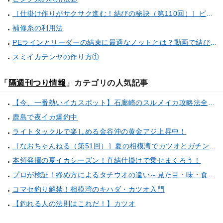
［仕掛け作りがサクサク進む！結びの秘訣（第110回）］ピンク糸の利用法
補修糸の利用法
PEラインとリーダーの結束に最適なノットとは？動画で結び方を学ぼう！
スミイカテンヤの作り方①
「
隔週刊つり情報
」カテゴリの人気記事
【今、一番熱いイカスポット】石廊崎のスルメイカ攻略法全解説！（とび島丸／西伊豆 土肥恋人岬）
鹿島で夜イカ爆釣中
ライトタックルで楽しめる金谷沖の黄金アジ上昇中！
［なおちゃんねる（第51回）］夏の相模湾でカツオとガチンコ勝負
本領発揮の夏イカシーズン！直結仕掛けで乗せまくろう！
プロが検証！締め方によるタチウオの違い～見た目・味・食感・生臭さを徹底的に分析します～
コマセ釣り解禁！相模湾のキハダ・カツオ入門
【釣れる人の法則はこれだ！】カツオ