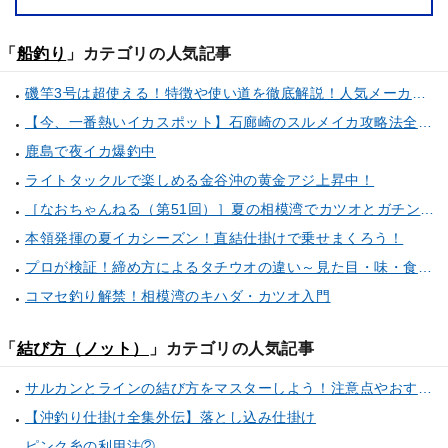
「
船釣り
」カテゴリの人気記事
磯竿3号は超使える！特徴や使い道を徹底解説！人気メーカーのおすすめ磯竿もピックアップ！
【今、一番熱いイカスポット】石廊崎のスルメイカ攻略法全解説！（とび島丸／西伊豆 土肥恋人岬）
鹿島で夜イカ爆釣中
ライトタックルで楽しめる金谷沖の黄金アジ上昇中！
［なおちゃんねる（第51回）］夏の相模湾でカツオとガチンコ勝負
本領発揮の夏イカシーズン！直結仕掛けで乗せまくろう！
プロが検証！締め方によるタチウオの違い～見た目・味・食感・生臭さを徹底的に分析します～
コマセ釣り解禁！相模湾のキハダ・カツオ入門
「
結び方（ノット）
」カテゴリの人気記事
サルカンとラインの結び方をマスターしよう！注意点やおすすめのショックリーダーもご紹介！
【沖釣り仕掛け全集外伝】落とし込み仕掛け
ピンク糸の利用法②