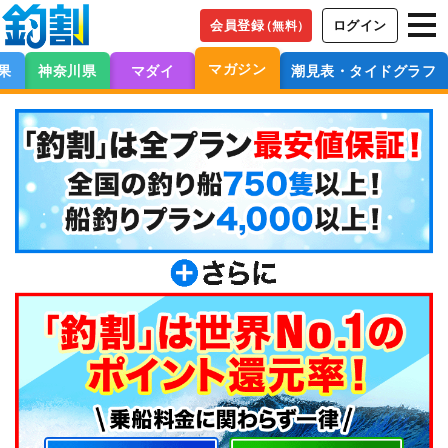
会員登録
ログイン
（無料）
マガジン
果
神奈川県
マダイ
潮見表・タイドグラフ