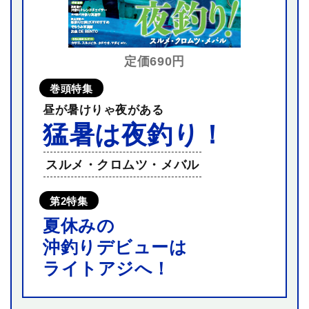
定価690円
巻頭特集
昼が暑けりゃ夜がある
猛暑は夜釣り！
スルメ・クロムツ・メバル
第2特集
夏休みの
沖釣りデビューは
ライトアジへ！