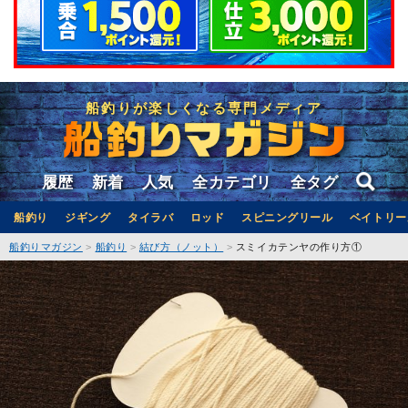
船釣りが楽しくなる専門メディア
履歴
新着
人気
全カテゴリ
全タグ
船釣り
ジギング
タイラバ
ロッド
スピニングリール
ベイトリー
船釣りマガジン
船釣り
結び方（ノット）
スミイカテンヤの作り方①