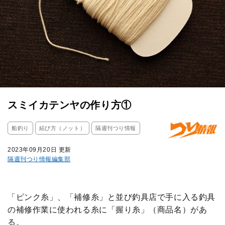
スミイカテンヤの作り方①
船釣り
結び方（ノット）
隔週刊つり情報
2023年09月20日 更新
隔週刊つり情報編集部
「ピンク糸」、「補修糸」と並び釣具店で手に入る釣具
の補修作業に使われる糸に「握り糸」（商品名）があ
る。