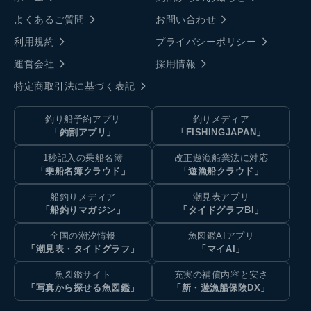
よくあるご質問
お問い合わせ
利用規約
プライバシーポリシー
運営会社
採用情報
特定商取引法に基づく表記
釣り船予約アプリ
釣りメディア
「釣割アプリ」
「FISHINGJAPAN」
1秒記入の乗船名簿
改正遊漁船業法に対応
「乗船名簿クラウド」
「遊漁船クラウド」
船釣りメディア
潮見表アプリ
「船釣りマガジン」
「タイドグラフBI」
全国の潮汐情報
魚図鑑AIアプリ
「潮見表・タイドグラフ」
「マイAI」
魚図鑑サイト
充実の補償内容と安さ
「写真から探せる魚図鑑」
「新・遊漁船保険DX」