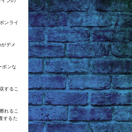
ラインの
ボンライ
のがデメ
ーボンな
収するこ
擦れるこ
護するた