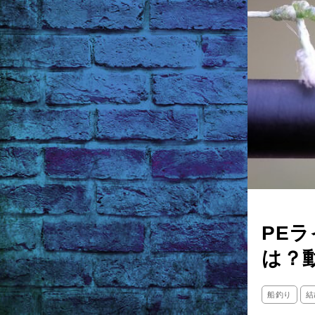
PE
は？
船釣り
結