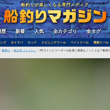
船釣りが楽しくなる専門メディア
履歴
新着
人気
全カテゴリ
全タグ
ング
タイラバ
ロッド
スピニングリール
ベイトリール
電動リール
船釣り
結び方（ノット）
PEラインとリーダーの結束に最適なノットとは？動画