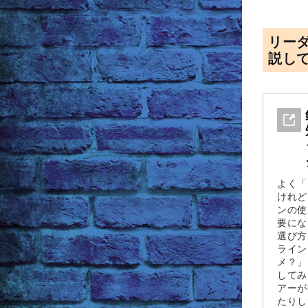
リー
説し
よく「
けれど
ンの使
要にな
選び方
ライン
メ？」
してみ
アーが
たりし