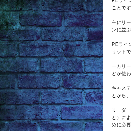
PEライ
ことです
主にリー
ンに並ぶ
PEライ
リットで
一方リー
どが使わ
キャステ
とから、
リーダー
と）によ
めに必要