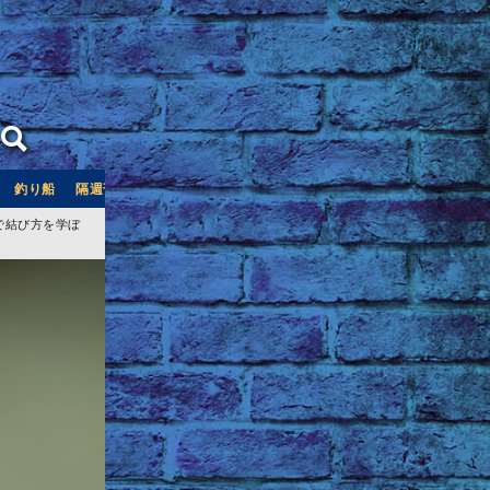
釣り船
隔週刊つり情報
釣り船予約サイト「釣割」
で結び方を学ぼ