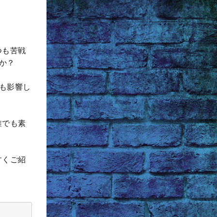
つも苦戦
か？
も影響し
誰でも素
すくご紹