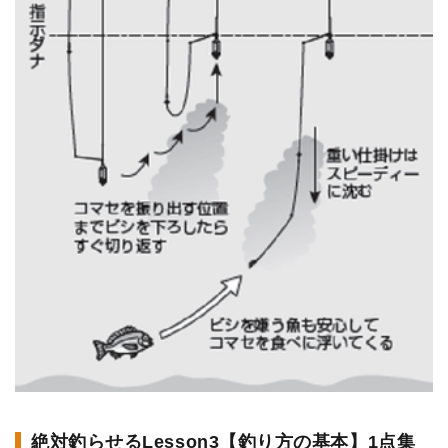
絶対釣らせるLesson3【釣り方の基本】1点集