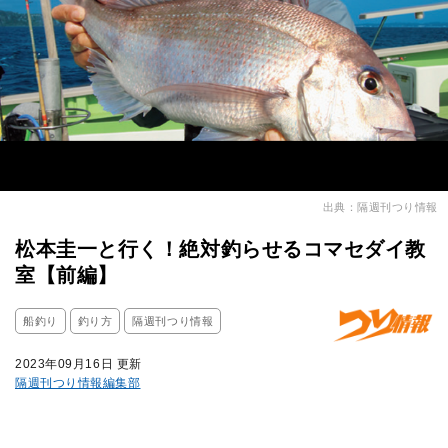
出典：隔週刊つり情報
松本圭一と行く！絶対釣らせるコマセダイ教
室【前編】
船釣り
釣り方
隔週刊つり情報
2023年09月16日 更新
隔週刊つり情報編集部