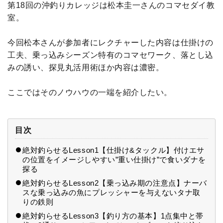
第18回の沖釣りカレッジは松本圭一さんのコマセダイ教
室。
今回松本さんが参加者にレクチャーした内容は仕掛けの
工夫、乗っ込みシーズン特有のコマセワーク、落とし込
みの誘い、探見丸活用術ほか内容は濃密。
ここではそのノウハウの一端を紹介したい。
目次
絶対釣らせるLesson1【仕掛け&タックル】付けエサ
の位置をイメージしやすい”重い仕掛け”で食いダナを
探る
絶対釣らせるLesson2【乗っ込み期の注意点】ナーバ
スな乗っ込みの魚にプレッシャーを与えないタナ取
りの鉄則
絶対釣らせるLesson3【釣り方の基本】1点集中と帯