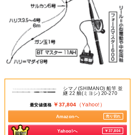
シマノ(SHIMANO) 船竿 並
継 22 舳(ミヨシ) 20-270
￥37,804
（Yahoo!）
最安値価格
Amazonへ
売り切れ
Yahoo!へ
￥37,804