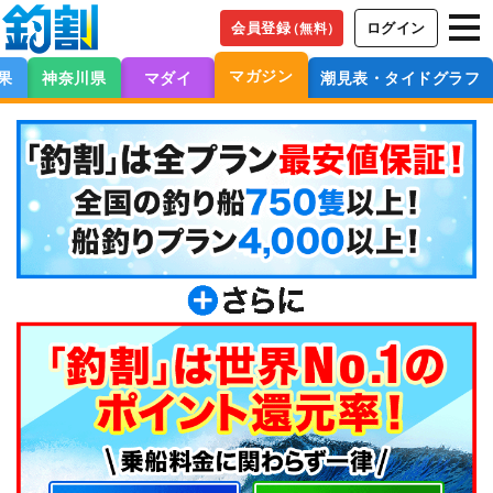
会員登録
ログイン
（無料）
マガジン
果
神奈川県
マダイ
潮見表・タイドグラフ