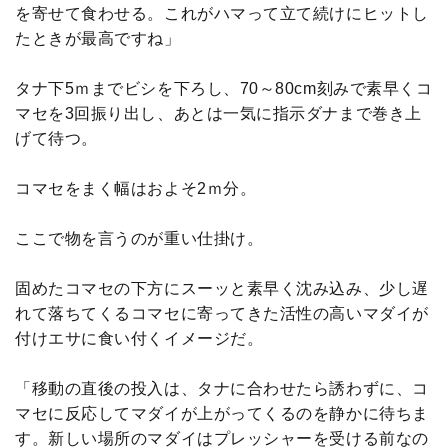
を寄せて食わせる。これがハマって立て続けにヒットし
たときが最高ですね」
タナ下5ｍまでビシを下ろし、70～80cm刻みで素早くコ
マセを3回振り出し、あとは一気に指示ダナまで巻き上
げて待つ。
コマセをまく幅はおよそ2ｍ分。
ここで物を言うのが重い仕掛け。
固めたコマセの下方にスーッと素早く沈み込み、少し遅
れて落ちてくるコマセに寄ってきた活性の高いマダイが
付けエサに食い付くイメージだ。
「移動の直後の投入は、タナに合わせたら誘わずに、コ
マセに反応してマダイが上がってくるのを静かに待ちま
す。新しい場所のマダイはプレッシャーを受ける前なの