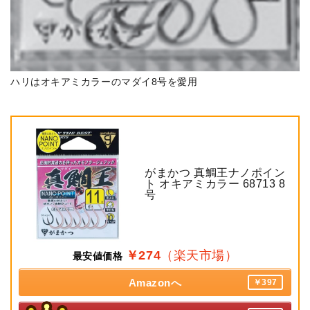
ハリはオキアミカラーのマダイ8号を愛用
がまかつ 真鯛王ナノポイン
ト オキアミカラー 68713 8
号
￥274
（楽天市場）
最安値価格
Amazonへ
￥397