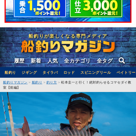
船釣りが楽しくなる専門メディア
履歴
新着
人気
全カテゴリ
全タグ
船釣り
ジギング
タイラバ
ロッド
スピニングリール
ベイトリー
船釣りマガジン
船釣り
釣り方
松本圭一と行く！絶対釣らせるコマセダイ教
室【前編】