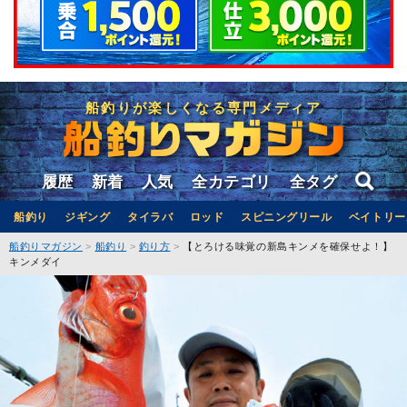
船釣りが楽しくなる専門メディア
履歴
新着
人気
全カテゴリ
全タグ
船釣り
ジギング
タイラバ
ロッド
スピニングリール
ベイトリー
船釣りマガジン
船釣り
釣り方
【とろける味覚の新島キンメを確保せよ！】
キンメダイ