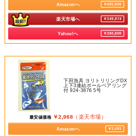
Amazonへ
￥405,900
楽天市場へ
￥349,974
Yahoo!へ
￥360,800
下田漁具 ヨリトリリングDX
上下3連結ボールベアリング
付 924-3876 5号
￥2,968
（楽天市場）
最安値価格
Amazonへ
￥3,493