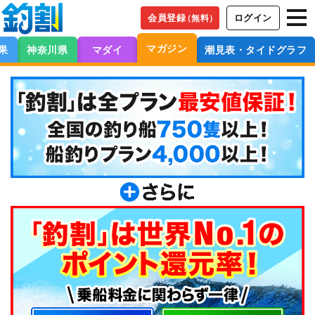
会員登録
ログイン
（無料）
マガジン
果
神奈川県
マダイ
潮見表・タイドグラフ