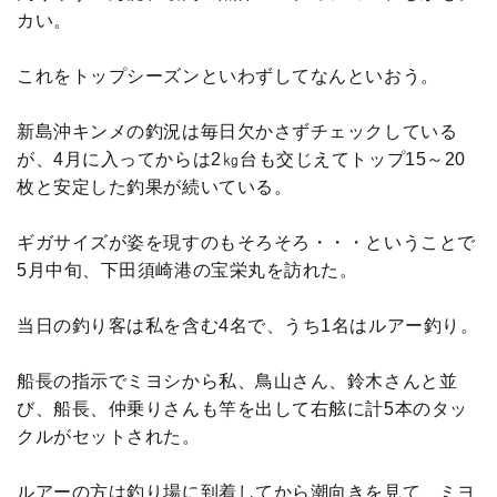
カい。
これをトップシーズンといわずしてなんといおう。
新島沖キンメの釣況は毎日欠かさずチェックしている
が、4月に入ってからは2㎏台も交じえてトップ15～20
枚と安定した釣果が続いている。
ギガサイズが姿を現すのもそろそろ・・・ということで
5月中旬、下田須崎港の宝栄丸を訪れた。
当日の釣り客は私を含む4名で、うち1名はルアー釣り。
船長の指示でミヨシから私、鳥山さん、鈴木さんと並
び、船長、仲乗りさんも竿を出して右舷に計5本のタッ
クルがセットされた。
ルアーの方は釣り場に到着してから潮向きを見て、ミヨ