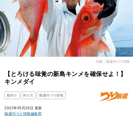
出典：隔週刊つり情報
【とろける味覚の新島キンメを確保せよ！】
キンメダイ
船釣り
釣り方
隔週刊つり情報
2022年05月26日 更新
隔週刊つり情報編集部