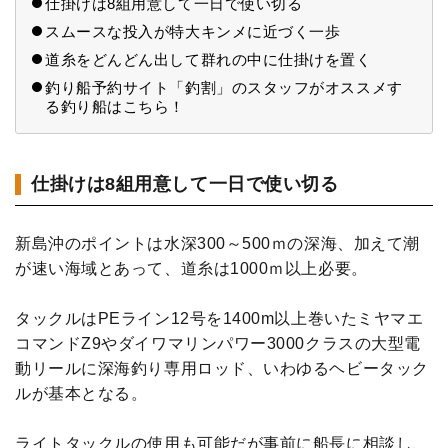
仕掛けは8組用意して一日で使い切る
スムースな投入が特大キンメに近づく一歩
道糸をどんどん出して群れの中に仕掛けを置く
釣り船予約サイト「釣割」のスタッフがオススメす
る釣り船はこちら！
仕掛けは8組用意して一日で使い切る
新島沖のポイントは水深300～500ｍの深海、加えて潮
が速い海域とあって、道糸は1000ｍ以上必要。
タックルはPEライン12号を1400m以上巻いたミヤマエ
コマンドZ9やダイワマリンパワー3000クラスの大型電
動リールに深海釣り専用ロッド、いわゆるヘビータック
ルが基本となる。
ライトタックルの使用も可能だが事前に船長に相談し、