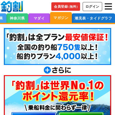
会員登録
ログイン
（無料）
マガジン
果
神奈川県
マダイ
潮見表・タイドグラフ