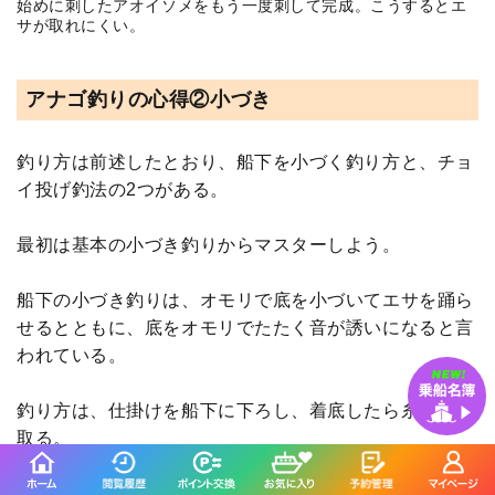
始めに刺したアオイソメをもう一度刺して完成。こうするとエ
サが取れにくい。
アナゴ釣りの心得②小づき
釣り方は前述したとおり、船下を小づく釣り方と、チョ
イ投げ釣法の2つがある。
最初は基本の小づき釣りからマスターしよう。
船下の小づき釣りは、オモリで底を小づいてエサを踊ら
せるとともに、底をオモリでたたく音が誘いになると言
われている。
釣り方は、仕掛けを船下に下ろし、着底したら糸フケを
取る。
糸フケを取った状態で竿が水平になるように構え、小づ