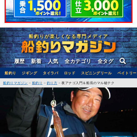
船釣りが楽しくなる専門メディア
履歴
新着
人気
全カテゴリ
全タグ
船釣り
ジギング
タイラバ
ロッド
スピニングリール
ベイトリー
船釣りマガジン
船釣り
釣り方
夜アナゴ入門＆船長のマル秘テク