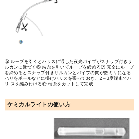
⑤ ループを引くとハリスに通した夜光パイプがスナップ付きサ
ルカンに近づく⑥ 端糸を引いてループを締める⑦ 完全にループ
を締めるとスナップ付きサルカンとパイプの間が数ミリになる
ハリをポールなどに掛けハリスを張っておき、2～3度端糸でハ
リ スを編み付ける⑨ 端糸をカットして完成
ケミカルライトの使い方