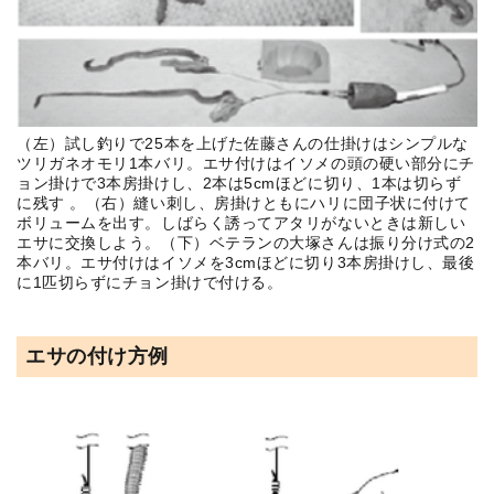
（左）試し釣りで25本を上げた佐藤さんの仕掛けはシンプルな
ツリガネオモリ1本バリ。エサ付けはイソメの頭の硬い部分にチ
ョン掛けで3本房掛けし、2本は5cmほどに切り、1本は切らず
に残す 。（右）縫い刺し、房掛けともにハリに団子状に付けて
ボリュームを出す。しばらく誘ってアタリがないときは新しい
エサに交換しよう。（下）ベテランの大塚さんは振り分け式の2
本バリ。エサ付けはイソメを3cmほどに切り3本房掛けし、最後
に1匹切らずにチョン掛けで付ける。
エサの付け方例