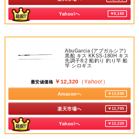
Yahoo!へ
￥6,160
AbuGarcia (アブガルシア)
黒船 キス KKSS-180H キス
先調子8:2 船釣り 釣り竿 船
竿 シロギス
￥12,320
（Yahoo!）
最安値価格
Amazonへ
￥13,500
楽天市場へ
￥12,705
Yahoo!へ
￥12,320