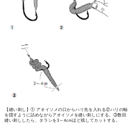
【縫い刺し】① アオイソメの口からハリ先を入れる②ハリの軸
を隠すように詰めながらアオイソメを縫い刺しにする。③数回
縫い刺ししたら、タラシを3～4cmほど残してカットする。