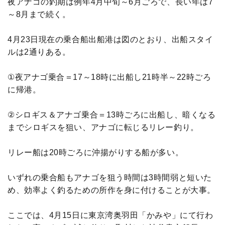
夜アナゴの釣期は例年4月中旬～6月ごろで、長い年は7
～8月まで続く。
4月23日現在の乗合船出船港は図のとおり、出船スタイ
ルは2通りある。
①夜アナゴ乗合＝17～18時に出船し21時半～22時ごろ
に帰港。
②シロギス＆アナゴ乗合＝13時ごろに出船し、暗くなる
までシロギスを狙い、アナゴに転じるリレー釣り。
リレー船は20時ごろに沖揚がりする船が多い。
いずれの乗合船もアナゴを狙う時間は3時間弱と短いた
め、効率よく釣るための所作を身に付けることが大事。
ここでは、4月15日に東京湾奥羽田「かみや」にて行わ