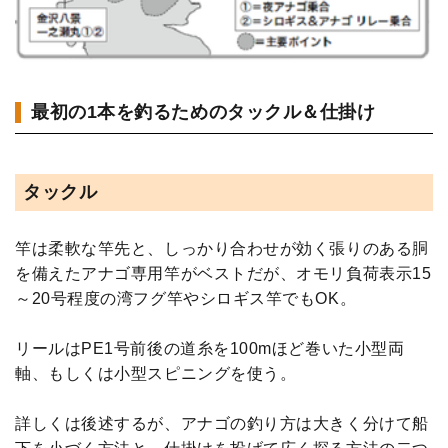
最初の1本を釣るためのタックル＆仕掛け
タックル
竿は柔軟な竿先と、しっかり合わせが効く張りのある胴
を備えたアナゴ専用竿がベストだが、オモリ負荷表示15
～20号程度の湾フグ竿やシロギス竿でもOK。
リールはPE1号前後の道糸を100mほど巻いた小型両
軸、もしくは小型スピニングを使う。
詳しくは後述するが、アナゴの釣り方は大きく分けて船