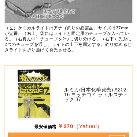
（左）ケミカルライトはアナゴ釣りの必需品。サイズは37mm
が定番。（右上）袋にはライトと固定用のチューブが入ってい
る。（右真ん中）チューブを2つに切り分ける。（右下）先糸に
2つのチューブを通し、ライトの上下を固定する。釣り始めると
きライトを折り曲げて発光させる。
ルミカ(日本化学発光) A202
16 ヨッテコイ ラトルスティ
ック 37
￥270
（Yahoo!）
最安値価格