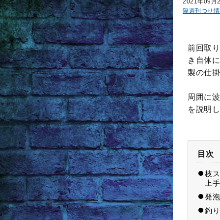
2021年09月
隔週刊つり情
前回取り
き自体に
製の仕掛
周囲に波
を説明し
目次
枝ス
上手
発泡
釣り