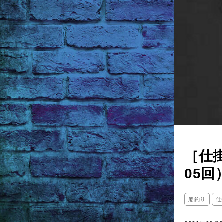
［仕
05
船釣り
仕