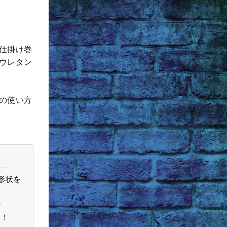
仕掛け巻
ウレタン
の使い方
形状を
）
ら！