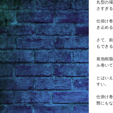
丸型の場
さすぎる
仕掛け巻
き止める
さて、前
もできる
発泡樹脂
ル巻いて
とはいえ
すい。
仕掛け巻
態にもな