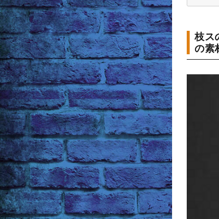
枝ス
の素