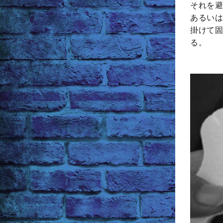
それを避
あるいは
掛けて固
る。