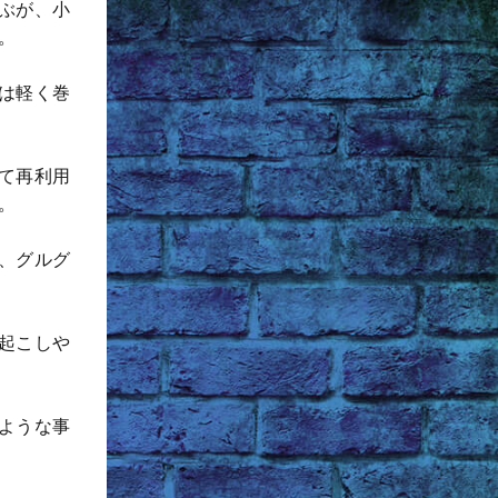
ぶが、小
。
は軽く巻
て再利用
。
、グルグ
起こしや
ような事