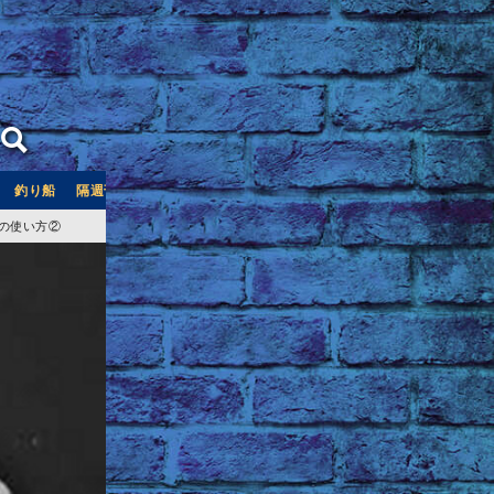
釣り船
隔週刊つり情報
釣り船予約サイト「釣割」
の使い方②