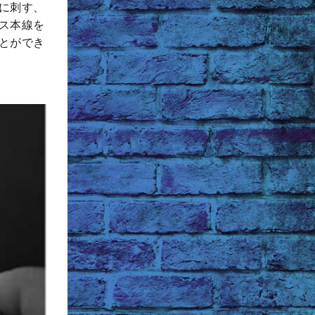
に刺す、
ス本線を
とができ