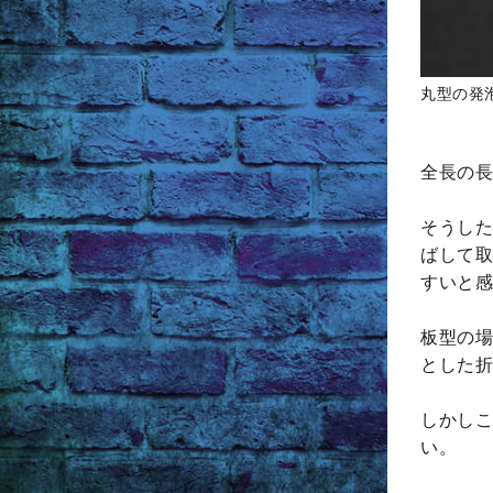
丸型の発
全長の長
そうした
ばして取
すいと感
板型の場
とした折
しかしこ
い。