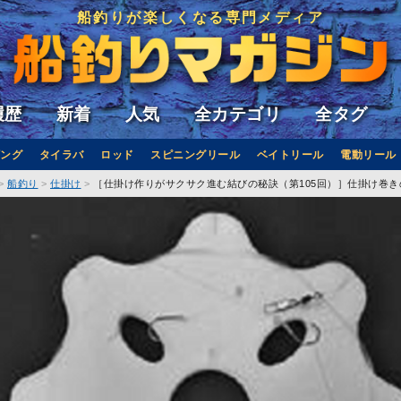
船釣りが楽しくなる専門メディア
履歴
新着
人気
全カテゴリ
全タグ
ング
タイラバ
ロッド
スピニングリール
ベイトリール
電動リール
船釣り
仕掛け
［仕掛け作りがサクサク進む結びの秘訣（第105回）］仕掛け巻き