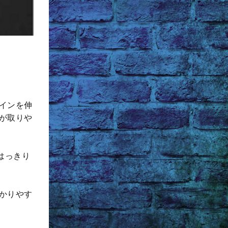
インを伸
が取りや
はっきり
かりやす