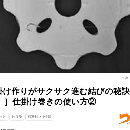
出典
掛け作りがサクサク進む結びの秘訣
回）］仕掛け巻きの使い方②
掛け
釣り船
隔週刊つり情報