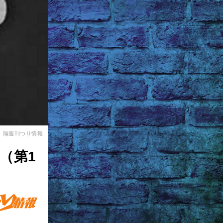
：隔週刊つり情報
（第1