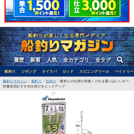
船釣りが楽しくなる専門メディア
履歴
新着
人気
全カテゴリ
全タグ
船釣り
ジギング
タイラバ
ロッド
スピニングリール
ベイトリー
船釣りマガジン
船釣り
仕掛け
船釣りの仕掛け特集！どれを選べばいいの？
対象魚別おすすめ仕掛けをピックアップ