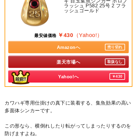
ギ 目玉集魚シンカー ホロフ
ラッシュ P582 25号 2 フラ
ッシュゴールド
￥430
（Yahoo!）
最安値価格
Amazonへ
売り切れ
楽天市場へ
取扱なし
Yahoo!へ
￥430
カワハギ専用仕掛けの真下に装着する、集魚効果の高い
多面体シンカーです。
この形なら、横倒れしたり転がってしまったりするのを
防げますよね。