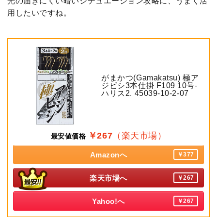
光の届きにくい暗いシチュエーション攻略に、うまく活
用したいですね。
がまかつ(Gamakatsu) 極ア
ジビシ3本仕掛 F109 10号-
ハリス2. 45039-10-2-07
￥267
（楽天市場）
最安値価格
Amazonへ
￥377
楽天市場へ
￥267
Yahoo!へ
￥267