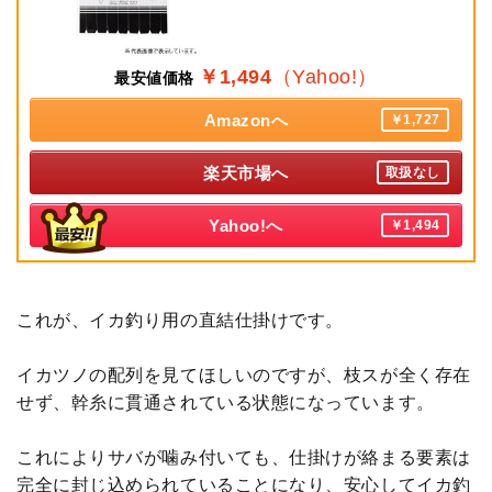
￥1,494
（Yahoo!）
最安値価格
Amazonへ
￥1,727
楽天市場へ
取扱なし
Yahoo!へ
￥1,494
これが、イカ釣り用の直結仕掛けです。
イカツノの配列を見てほしいのですが、枝スが全く存在
せず、幹糸に貫通されている状態になっています。
これによりサバが噛み付いても、仕掛けが絡まる要素は
完全に封じ込められていることになり、安心してイカ釣