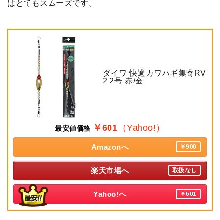
はとてもスムーズです。
ダイワ 快適カワハギ集寄RV
2.2号 赤/金
￥601
（Yahoo!）
最安値価格
Amazonへ
￥900
楽天市場へ
取扱なし
Yahoo!へ
￥601