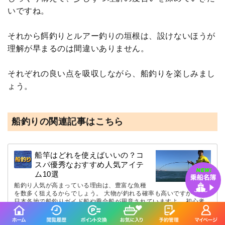
いですね。
それから餌釣りとルアー釣りの垣根は、設けないほうが
理解が早まるのは間違いありません。
それぞれの良い点を吸収しながら、船釣りを楽しみまし
ょう。
船釣りの関連記事はこちら
船竿はどれを使えばいいの？コ
スパ優秀なおすすめ人気アイテ
ム10選
船釣り人気が高まっている理由は、豊富な魚種
を数多く狙えるからでしょう。 大物が釣れる確率も高いですから、
日本各地で船釣りガイド船や乗合船が用意されていますよ。 初心者
の人にも優…
2020年02月27日
船釣りマガジン 編集部