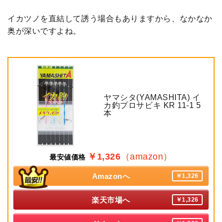
イカツノを直結して誘う場合もありますから、なかなか
奥が深いですよね。
ヤマシタ(YAMASHITA) イ
カ釣プロサビキ KR 11-1 5
本
￥1,326
（amazon）
最安値価格
Amazonへ
￥1,326
楽天市場へ
￥1,326