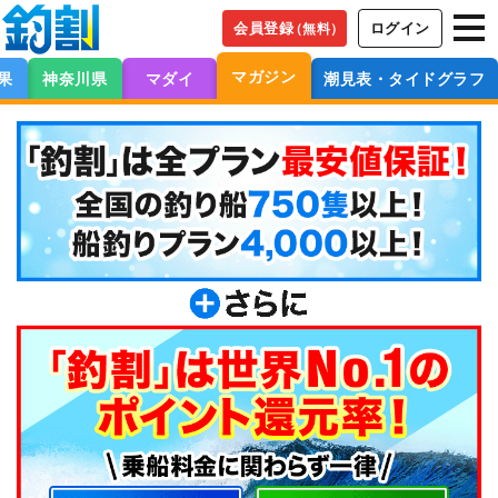
会員登録
ログイン
（無料）
マガジン
果
神奈川県
マダイ
潮見表・タイドグラフ