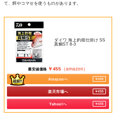
て、餌やコマセを使うものがあります。
ダイワ 海上釣堀仕掛け SS
真鯛ST 8-3
￥455
（amazon）
最安値価格
Amazonへ
￥455
楽天市場へ
￥455
Yahoo!へ
￥455