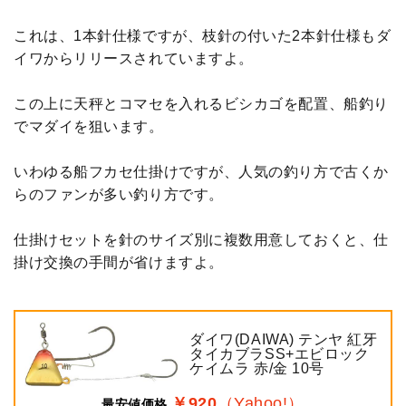
これは、1本針仕様ですが、枝針の付いた2本針仕様もダ
イワからリリースされていますよ。
この上に天秤とコマセを入れるビシカゴを配置、船釣り
でマダイを狙います。
いわゆる船フカセ仕掛けですが、人気の釣り方で古くか
らのファンが多い釣り方です。
仕掛けセットを針のサイズ別に複数用意しておくと、仕
掛け交換の手間が省けますよ。
ダイワ(DAIWA) テンヤ 紅牙
タイカブラSS+エビロック
ケイムラ 赤/金 10号
￥920
（Yahoo!）
最安値価格