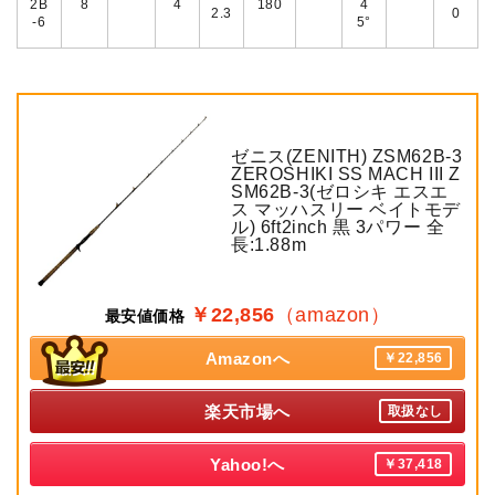
2B
8
4
180
4
2.3
0
-6
5°
ゼニス(ZENITH) ZSM62B-3
ZEROSHIKI SS MACH III Z
SM62B-3(ゼロシキ エスエ
ス マッハスリー ベイトモデ
ル) 6ft2inch 黒 3パワー 全
長:1.88m
￥22,856
（amazon）
最安値価格
Amazonへ
￥22,856
楽天市場へ
取扱なし
Yahoo!へ
￥37,418