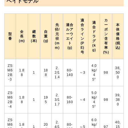
ベイトモデル
適
カ
適
先
適合
合
ー
本
合
径/
ルア
ラ
ボ
体
全
継
自
ド
型
元
ーウ
イ
ン
価
長
数
重
ラ
番
径
エイ
ン
含
格
(m)
(本)
(g)
グ
(m
ト
(P
有
(税
(k
m)
(g)
E)
率
込)
g)
号
(%)
ZS
4.0
2.
38,
M6
1.8
18
60-
kg/
1
2/1
～3
98
50
2B
8
8
140
4
1.4
0
-3
5°
ZS
5.0
2.
39,
M6
1.8
19
80-
kg/
1
3/1
～4
98
38
2B
8
5
160
4
1.7
0
-4
5°
ZS
6.0
2.
40,
M6
1.8
20
80-
kg/
1
4/1
～5
97
15