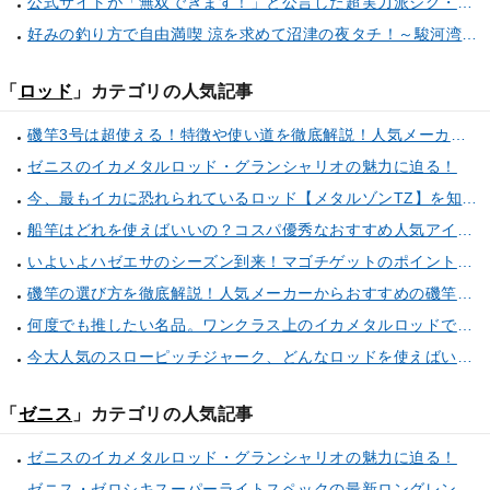
公式サイトが「無双できます！」と公言した超実力派ジグ・ヤミ－ジグTGに注目！
好みの釣り方で自由満喫 涼を求めて沼津の夜タチ！～駿河湾沼津静浦港出船～
「
ロッド
」カテゴリの人気記事
磯竿3号は超使える！特徴や使い道を徹底解説！人気メーカーのおすすめ磯竿もピックアップ！
ゼニスのイカメタルロッド・グランシャリオの魅力に迫る！
今、最もイカに恐れられているロッド【メタルゾンTZ】を知っていますか？
船竿はどれを使えばいいの？コスパ優秀なおすすめ人気アイテム10選
いよいよハゼエサのシーズン到来！マゴチゲットのポイントやアイテムを伝授！（東京湾奥横浜新子安）
磯竿の選び方を徹底解説！人気メーカーからおすすめの磯竿もピックアップ！
何度でも推したい名品。ワンクラス上のイカメタルロッドで感動の釣果を達成しませんか？
今大人気のスローピッチジャーク、どんなロッドを使えばいい？・・・正解はこちら！
「
ゼニス
」カテゴリの人気記事
ゼニスのイカメタルロッド・グランシャリオの魅力に迫る！
ゼニス・ゼロシキスーパーライトスペックの最新ロングレングスモデルは驚きの連続！？