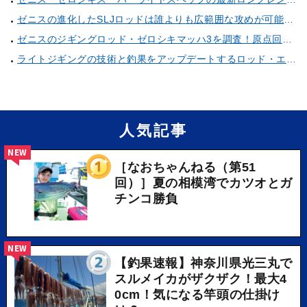
ゼニスの進化したSLJロッドは誰よりも広範囲な攻めが可能！底を取るコツもプロが直々に伝授！
ゼニスのジギングロッド・ゼロシキマッハ3を調査！原点回帰した性能はいかに！？
ライトジギングの技術と釣果をアップデートするロッド・エボルブがゼニスから新登場！
人気記事
NEW
［なおちゃんねる（第51
回）］夏の相模湾でカツオとガ
チンコ勝負
NEW
【釣果速報】神奈川県光三丸で
スルメイカがザクザク！最大4
0cm！気になる竿頭の仕掛け