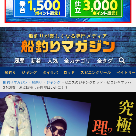
船釣りが楽しくなる専門メディア
履歴
新着
人気
全カテゴリ
全タグ
船釣り
ジギング
タイラバ
ロッド
スピニングリール
ベイトリー
船釣りマガジン
船釣り
ジギング
ゼニスのジギングロッド・ゼロシキマッハ
3を調査！原点回帰した性能はいかに！？