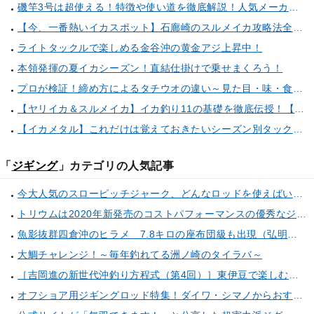
磯竿3号は超使える！特徴や使い道を徹底解説！人気メーカーのおすすめ磯竿もピックアップ！
【今、一番熱いイカスポット】石廊崎のスルメイカ攻略法全解説！（とび島丸／西伊豆 土肥恋人岬）
ライトタックルで楽しめる金谷沖の黄金アジ上昇中！
本領発揮の夏イカシーズン！直結仕掛けで乗せまくろう！
プロが検証！締め方によるタチウオの違い～見た目・味・食感・生臭さを徹底的に分析します～
【ヤリイカ＆スルメイカ】イカ釣り11の基礎を徹底伝授！【中編】（喜平治丸／三浦半島剣崎間口港）
【イカメタル】これだけは覚えておきたいシーズン別タックルセレクト術
「
ジギング
」カテゴリの人気記事
今大人気のスローピッチジャーク、どんなロッドを使えばいい？・・・正解はこちら！
トリウムは2020年新発売のコストパフォーマンスの優秀なジギング専用リール！
魚影抜群四倉沖のヒラメ 7.8キロの座布団級も出現（弘明丸／福島県四倉港）
大鯛チャレンジ！～毎年釣れてる洲ノ崎のタイラバ～
［吉岡進の新世代沖釣り方程式（第4回）］東伊豆で楽しむタイラバ＆SLJ
オフショア用ジギングロッド特集！ダイワ・シマノからおすすめアイテムをピックアップ