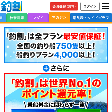
会員登録
ログイン
（無料）
マガジン
果
神奈川県
マダイ
潮見表・タイドグラフ