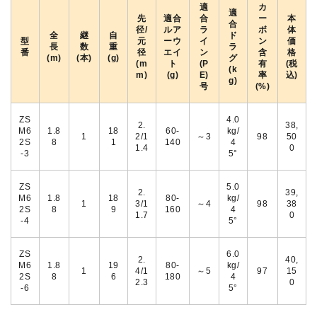
適
カ
適
先
適合
合
ー
本
合
径/
ルア
ラ
ボ
体
全
継
自
ド
型
元
ーウ
イ
ン
価
長
数
重
ラ
番
径
エイ
ン
含
格
(m)
(本)
(g)
グ
(m
ト
(P
有
(税
(k
m)
(g)
E)
率
込)
g)
号
(%)
ZS
4.0
2.
38,
M6
1.8
18
60-
kg/
1
2/1
～3
98
50
2S
8
1
140
4
1.4
0
-3
5°
ZS
5.0
2.
39,
M6
1.8
18
80-
kg/
1
3/1
～4
98
38
2S
8
9
160
4
1.7
0
-4
5°
ZS
6.0
2.
40,
M6
1.8
19
80-
kg/
1
4/1
～5
97
15
2S
8
6
180
4
2.3
0
-6
5°