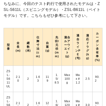
ちなみに、今回のテスト釣行で使用されたモデルは・Z
SL-S611L（スピニングモデル）・ZSL-B611L（ベイト
モデル）です。こちらもぜひ参考にして下さい。
カ
適
適
仕
先
適合
ー
合
応
舞
径/
ルア
ボ
全
継
自
ラ
ド
型
寸
元
ーウ
ン
長
数
重
イ
ラ
番
法
径
エイ
含
(m)
(本)
(g)
ンP
グ
(c
(m
ト
有
E
(k
m)
m)
(g)
率
(号)
g)
(%)
ZS
L-
1.
Max
Ma
2.1
1.6
11
90.
S6
2
5/
100
x #
2.5
0
3
9
2
11
8.5
g
1.2
UL
ZS
L-
1.
Max
Ma
2.1
1.6
12
90.
S6
2
6/
120
x #
3.0