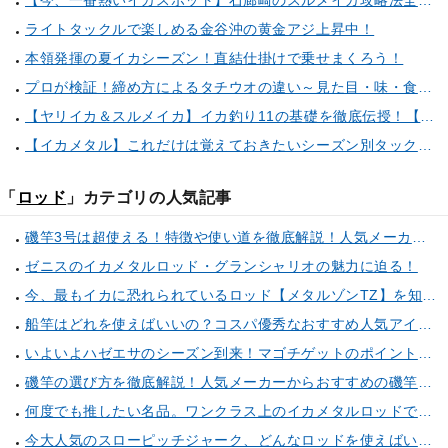
【今、一番熱いイカスポット】石廊崎のスルメイカ攻略法全解説！（とび島丸／西伊豆 土肥恋人岬）
ライトタックルで楽しめる金谷沖の黄金アジ上昇中！
本領発揮の夏イカシーズン！直結仕掛けで乗せまくろう！
プロが検証！締め方によるタチウオの違い～見た目・味・食感・生臭さを徹底的に分析します～
【ヤリイカ＆スルメイカ】イカ釣り11の基礎を徹底伝授！【中編】（喜平治丸／三浦半島剣崎間口港）
【イカメタル】これだけは覚えておきたいシーズン別タックルセレクト術
「
ロッド
」カテゴリの人気記事
磯竿3号は超使える！特徴や使い道を徹底解説！人気メーカーのおすすめ磯竿もピックアップ！
ゼニスのイカメタルロッド・グランシャリオの魅力に迫る！
今、最もイカに恐れられているロッド【メタルゾンTZ】を知っていますか？
船竿はどれを使えばいいの？コスパ優秀なおすすめ人気アイテム10選
いよいよハゼエサのシーズン到来！マゴチゲットのポイントやアイテムを伝授！（東京湾奥横浜新子安）
磯竿の選び方を徹底解説！人気メーカーからおすすめの磯竿もピックアップ！
何度でも推したい名品。ワンクラス上のイカメタルロッドで感動の釣果を達成しませんか？
今大人気のスローピッチジャーク、どんなロッドを使えばいい？・・・正解はこちら！