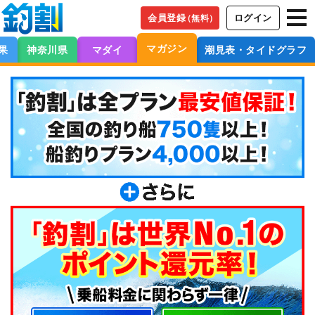
会員登録
ログイン
（無料）
マガジン
果
神奈川県
マダイ
潮見表・タイドグラフ