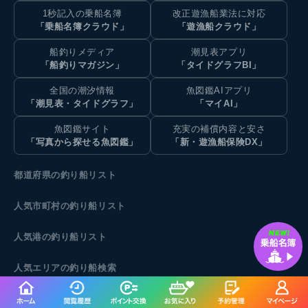
1秒記入の乗船名簿
改正遊漁船業法に対応
「乗船名簿クラウド」
「遊漁船クラウド」
船釣りメディア
潮見表アプリ
「船釣りマガジン」
「タイドグラフBI」
全国の潮汐情報
魚図鑑AIアプリ
「潮見表・タイドグラフ」
「マイAI」
魚図鑑サイト
充実の補償内容と安さ
「写真から探せる魚図鑑」
「新・遊漁船保険DX」
都道府県の釣り船リスト
人気市町村の釣り船リスト
人気港の釣り船リスト
人気エリアの釣り船検索
各都道府県の船釣り釣果情報