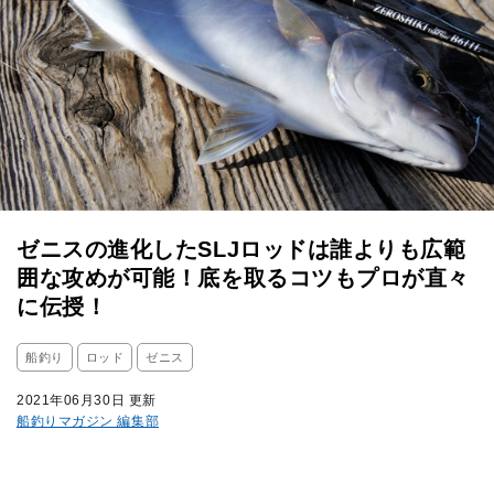
ゼニスの進化したSLJロッドは誰よりも広範
囲な攻めが可能！底を取るコツもプロが直々
に伝授！
船釣り
ロッド
ゼニス
2021年06月30日 更新
船釣りマガジン 編集部