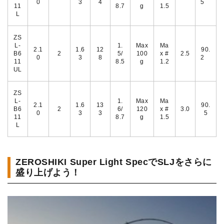
0
3
4
5
11
8.7
g
1.5
L
ZS
L-
1.
Max
Ma
2.1
1.6
12
90.
B6
2
5/
100
x #
2.5
0
3
8
2
11
8.5
g
1.2
UL
ZS
L-
1.
Max
Ma
2.1
1.6
13
90.
B6
2
6/
120
x #
3.0
0
3
3
5
11
8.7
g
1.5
L
ZEROSHIKI Super Light SpecでSLJをさらに
盛り上げよう！