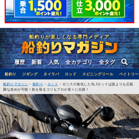
船釣りが楽しくなる専門メディア
履歴
新着
人気
全カテゴリ
全タグ
船釣り
ジギング
タイラバ
ロッド
スピニングリール
ベイトリー
船釣りマガジン
船釣り
ロッド
ゼニスの進化したSLJロッドは誰よりも広範
囲な攻めが可能！底を取るコツもプロが直々に伝授！