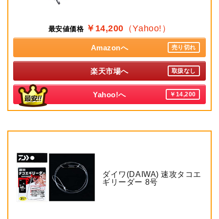
￥14,200
（Yahoo!）
最安値価格
Amazonへ
売り切れ
楽天市場へ
取扱なし
Yahoo!へ
￥14,200
ダイワ(DAIWA) 速攻タコエ
ギリーダー 8号