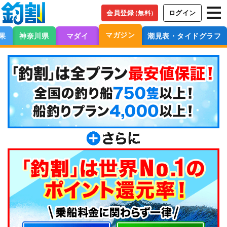
会員登録
ログイン
（無料）
マガジン
果
神奈川県
マダイ
潮見表・タイドグラフ