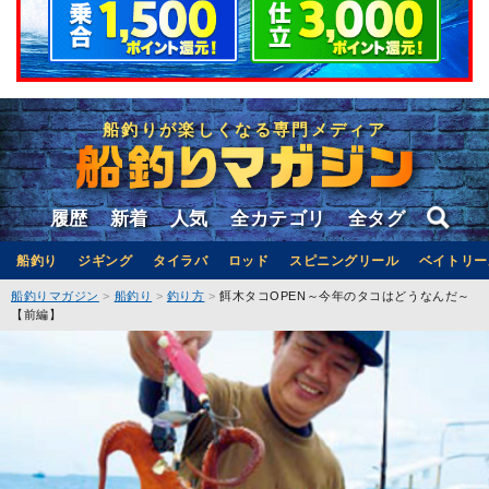
船釣りが楽しくなる専門メディア
履歴
新着
人気
全カテゴリ
全タグ
船釣り
ジギング
タイラバ
ロッド
スピニングリール
ベイトリー
船釣りマガジン
船釣り
釣り方
餌木タコOPEN～今年のタコはどうなんだ～
【前編】