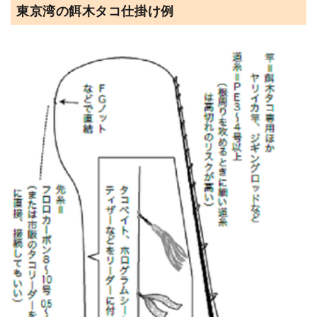
東京湾の餌木タコ仕掛け例