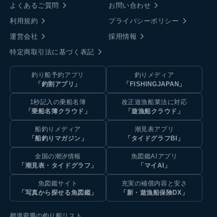
よくあるご質問
お問い合わせ
利用規約
プライバシーポリシー
運営会社
採用情報
特定商取引法に基づく表記
釣り船予約アプリ
釣りメディア
「釣割アプリ」
「FISHINGJAPAN」
1秒記入の乗船名簿
改正遊漁船業法に対応
「乗船名簿クラウド」
「遊漁船クラウド」
船釣りメディア
潮見表アプリ
「船釣りマガジン」
「タイドグラフBI」
全国の潮汐情報
魚図鑑AIアプリ
「潮見表・タイドグラフ」
「マイAI」
魚図鑑サイト
充実の補償内容と安さ
「写真から探せる魚図鑑」
「新・遊漁船保険DX」
都道府県の釣り船リスト