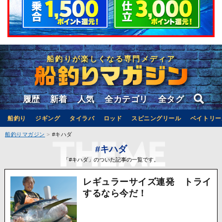
船釣りが楽しくなる専門メディア
履歴
新着
人気
全カテゴリ
全タグ
船釣り
ジギング
タイラバ
ロッド
スピニングリール
ベイトリー
船釣りマガジン
#キハダ
#キハダ
「#キハダ」のついた記事の一覧です。
レギュラーサイズ連発 トライ
するなら今だ！