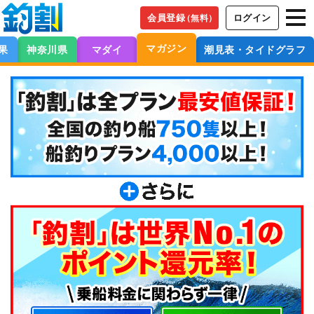
会員登録
ログイン
（無料）
マガジン
果
神奈川県
マダイ
潮見表・タイドグラフ