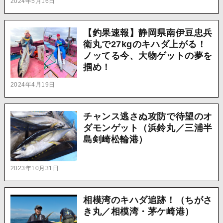
2024年5月16日
【釣果速報】静岡県南伊豆忠兵
衛丸で27kgのキハダ上がる！
ノッてる今、大物ゲットの夢を
掴め！
2024年4月19日
チャンス逃さぬ攻防で待望のオ
ダモンゲット（浜鈴丸／三浦半
島剣崎松輪港）
2023年10月31日
相模湾のキハダ追跡！（ちがさ
き丸／相模湾・茅ケ崎港）