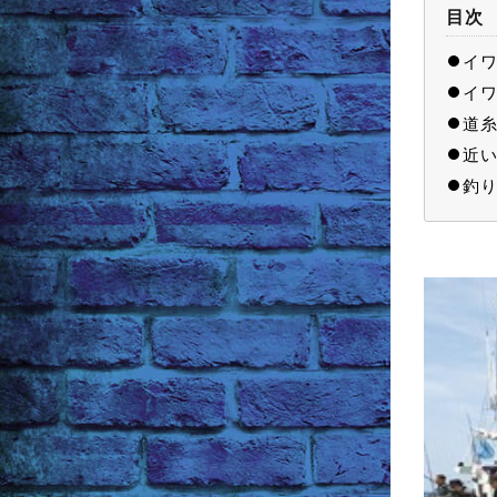
目次
イワ
イワ
道糸
近い
釣り