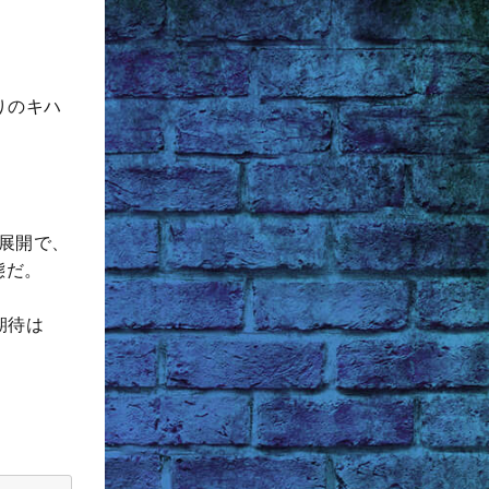
りのキハ
展開で、
態だ。
期待は