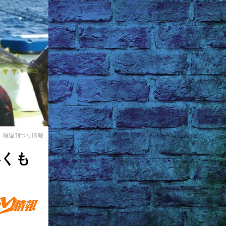
：隔週刊つり情報
早くも