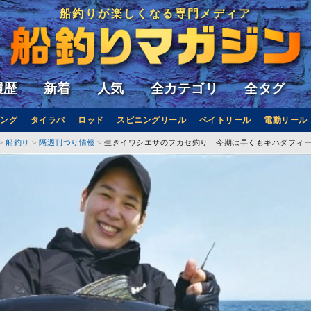
船釣りが楽しくなる専門メディア
履歴
新着
人気
全カテゴリ
全タグ
ング
タイラバ
ロッド
スピニングリール
ベイトリール
電動リール
船釣り
隔週刊つり情報
生きイワシエサのフカセ釣り 今期は早くもキハダフィ