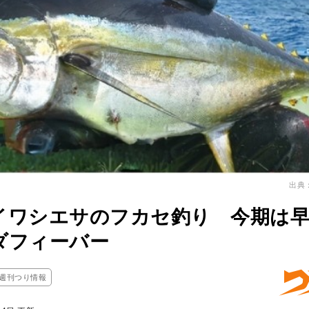
出典
イワシエサのフカセ釣り 今期は
ダフィーバー
週刊つり情報