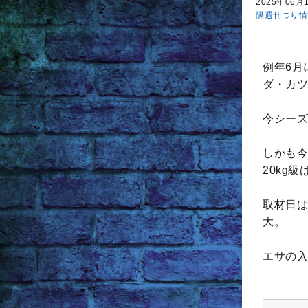
2025年06月
隔週刊つり情
例年6月
ダ・カツ
今シーズ
しかも今
20kg
取材日は
大。
エサの入