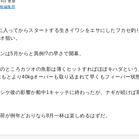
14日 更新
報編集部
に入ってからスタートする生きイワシをエサにしたフカセ釣
オ狙い。
ンは5月からと異例!?の早さで開幕。
のところカツオの魚影は薄くヒットすればほぼキハダという
級はもとより40kgオーバーも取り込まれて早くもフィーバー状
シケ後の影響か船中1キャッチに終わったが、ナギが続けば
荷が例年どおりなら8月一杯は楽しめるはずだ。