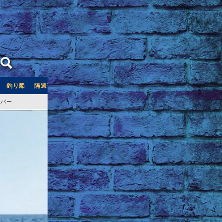
釣り船
隔週刊つり情報
釣り船予約サイト「釣割」
ーバー