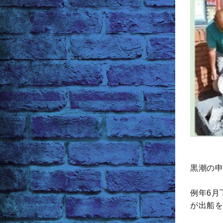
黒潮の申
例年6月
が出船を