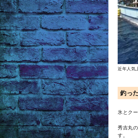
近年人気
釣っ
氷とクー
秀吉丸の
す。