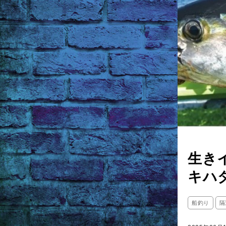
生き
キハ
船釣り
隔