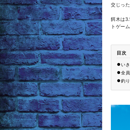
交じった
餌木は3
トゲーム
目次
いき
全員
釣り