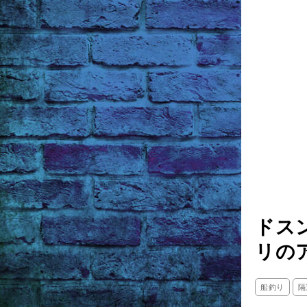
ドス
リの
船釣り
隔