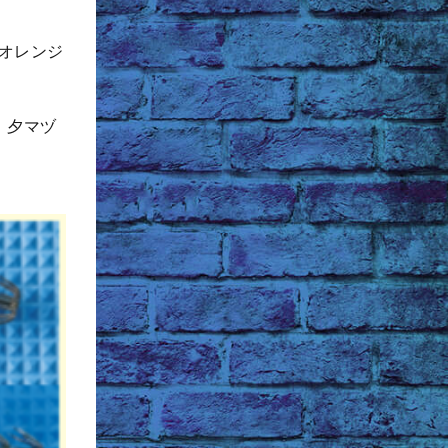
オレンジ
、夕マヅ