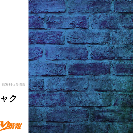
：隔週刊つり情報
シャク