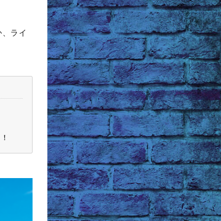
か、ライ
ら！