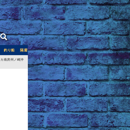
釣り船
隔週刊つり情報
釣り船予約サイト「釣割」
イカ南房州ノ崎沖