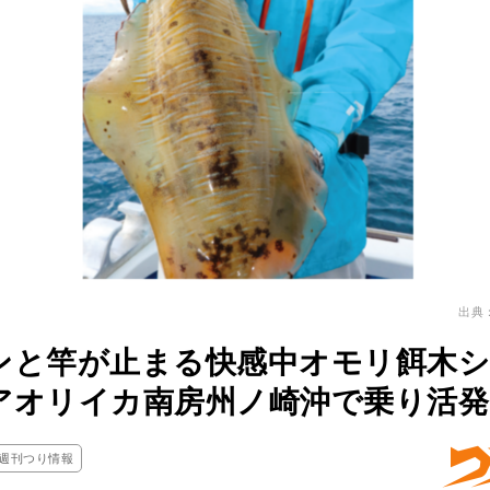
出典
ンと竿が止まる快感中オモリ餌木
アオリイカ南房州ノ崎沖で乗り活発
週刊つり情報