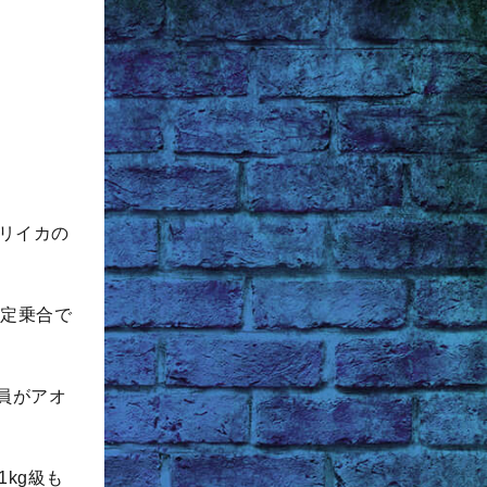
。
リイカの
限定乗合で
全員がアオ
kg級も