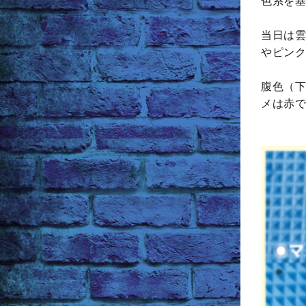
色系を基
当日は雲
やピンク
腹色（下
メは赤で