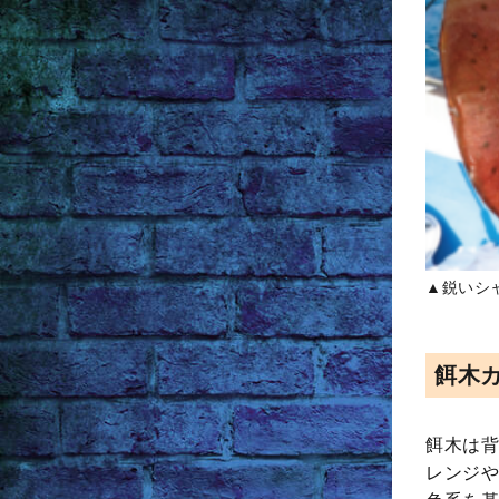
▲鋭いシ
餌木
餌木は背
レンジや