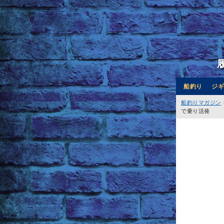
船釣り
ジギ
船釣りマガジン
で乗り活発