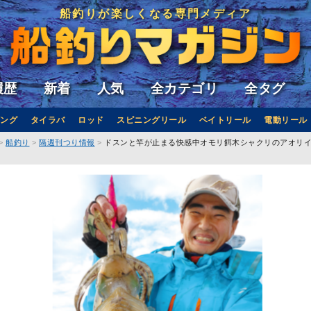
船釣りが楽しくなる専門メディア
履歴
新着
人気
全カテゴリ
全タグ
ング
タイラバ
ロッド
スピニングリール
ベイトリール
電動リール
船釣り
隔週刊つり情報
ドスンと竿が止まる快感中オモリ餌木シャクリのアオリ