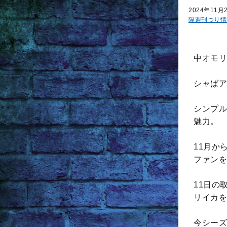
2024年11月
隔週刊つり情
中オモリ
シャばア
シンプル
魅力。
11月か
ファンを
11日の
リイカを
今シーズ