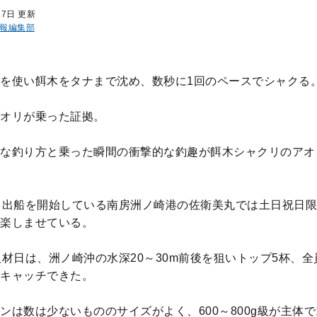
27日 更新
報編集部
を使い餌木をタナまで沈め、数秒に1回のペースでシャクる
オリが乗った証拠。
な釣り方と乗った瞬間の衝撃的な釣趣が餌木シャクリのアオ
ら出船を開始している南房洲ノ崎港の佐衛美丸では土日祝日
楽しませている。
取材日は、洲ノ崎沖の水深20～30m前後を狙いトップ5杯、
キャッチできた。
ンは数は少ないもののサイズがよく、600～800g級が主体で1