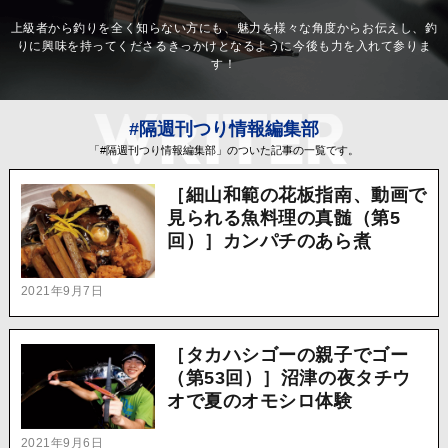
上級者から釣りを全く知らない方にも、魅力を様々な角度からお伝えし、釣
りに興味を持ってくださるきっかけとなるように今後も力を入れて参りま
す！
#隔週刊つり情報編集部
「#隔週刊つり情報編集部」のついた記事の一覧です。
［細山和範の花板指南、動画で
見られる魚料理の真髄（第5
回）］カンパチのあら煮
2021年9月7日
［タカハシゴーの親子でゴー
（第53回）］沼津の夜タチウ
オで夏のオモシロ体験
2021年9月6日