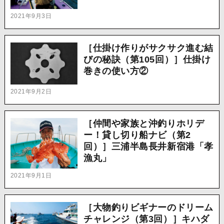
2021年9月3日
［仕掛け作りがサクサク進む結
びの秘訣（第105回）］仕掛け
巻きの使い方②
2021年9月2日
［仲間や家族と沖釣りホリデ
ー！貸し切り船ナビ（第2
回）］三浦半島長井新宿港「孝
漁丸」
2021年9月1日
［大物釣りビギナーのドリーム
チャレンジ（第3回）］キハダ