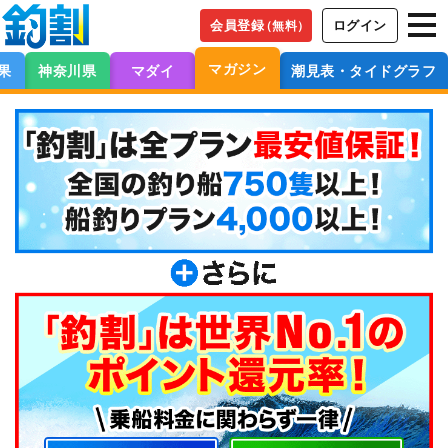
会員登録
ログイン
（無料）
マガジン
果
神奈川県
マダイ
潮見表・タイドグラフ