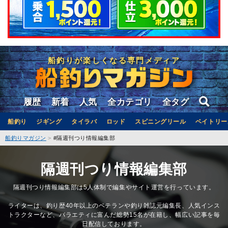
船釣りが楽しくなる専門メディア
履歴
新着
人気
全カテゴリ
全タグ
船釣り
ジギング
タイラバ
ロッド
スピニングリール
ベイトリー
船釣りマガジン
#隔週刊つり情報編集部
隔週刊つり情報編集部
隔週刊つり情報編集部は5人体制で編集やサイト運営を行っています。
ライターは、釣り歴40年以上のベテランや釣り雑誌元編集長、人気インス
トラクターなど、バラエティに富んだ総勢15名が在籍し、幅広い記事を毎
日配信しております。