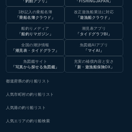
「釣割アプリ」
「FISHINGJAPAN」
1秒記入の乗船名簿
改正遊漁船業法に対応
「乗船名簿クラウド」
「遊漁船クラウド」
船釣りメディア
潮見表アプリ
「船釣りマガジン」
「タイドグラフBI」
全国の潮汐情報
魚図鑑AIアプリ
「潮見表・タイドグラフ」
「マイAI」
魚図鑑サイト
充実の補償内容と安さ
「写真から探せる魚図鑑」
「新・遊漁船保険DX」
都道府県の釣り船リスト
人気市町村の釣り船リスト
人気港の釣り船リスト
人気エリアの釣り船検索