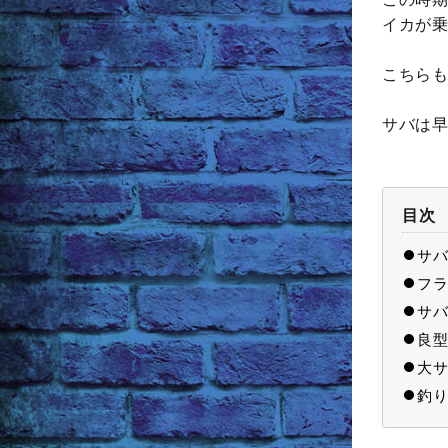
イカが乗
こちらも
サバは早
目次
サバ
フラ
サバ
良型
大サ
釣り