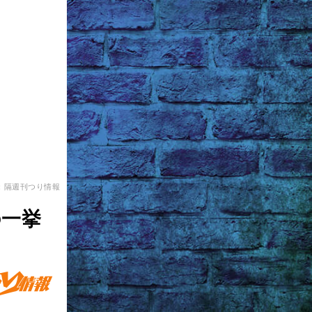
：隔週刊つり情報
の一挙