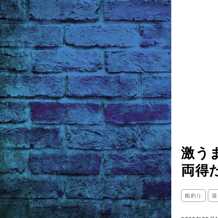
激う
両得
船釣り
落