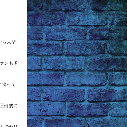
から大型
ァンも多
に食って
圧倒的に
トでヤリ