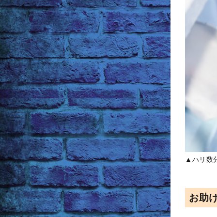
▲ハリ数
お助