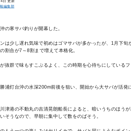
14日 更新
報編集部
沖の寒サバ釣りが開幕した。
ンは少し遅れ気味で初めはゴマサバが多かったが、1月下旬
の割合が7～8割まで増えて本格化。
が抜群で味もすこぶるよく、この時期を心待ちにしているフ
勝浦灯台沖の水深200m前後を狙い、開始から大サバが活発
川津港の不動丸の吉清晃朗船長によると、暗いうちのほうが
いそうなので、早朝に集中して数をのばそう。
のもう一つの楽しみはヤリイカで、サバと同じようなポイン