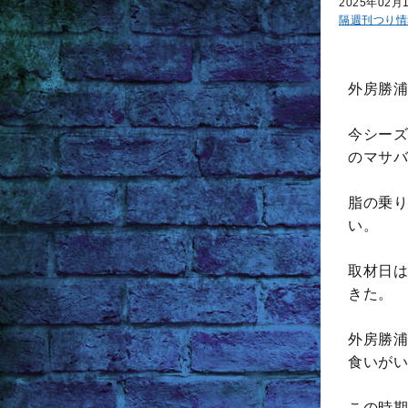
2025年02月
隔週刊つり情
外房勝浦
今シーズ
のマサバ
脂の乗り
い。
取材日は
きた。
外房勝浦
食いがい
この時期