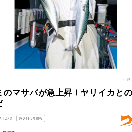
出典
まのマサバが急上昇！ヤリイカと
だ
とし込み
隔週刊つり情報