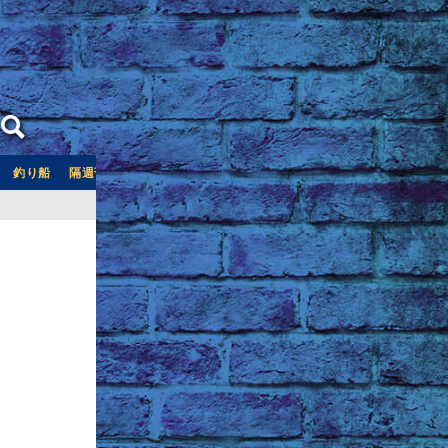
釣り船
隔週刊つり情報
釣り船予約サイト「釣割」