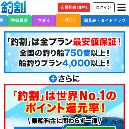
会員登録
ログイン
（無料）
マガジン
果
神奈川県
マダイ
潮見表・タイドグラフ