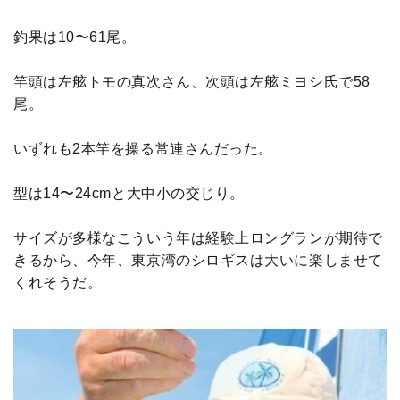
釣果は10〜61尾。
竿頭は左舷トモの真次さん、次頭は左舷ミヨシ氏で58
尾。
いずれも2本竿を操る常連さんだった。
型は14〜24cmと大中小の交じり。
サイズが多様なこういう年は経験上ロングランが期待で
きるから、今年、東京湾のシロギスは大いに楽しませて
くれそうだ。