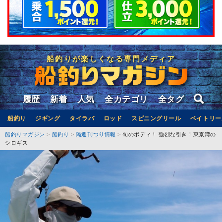
船釣りが楽しくなる専門メディア
履歴
新着
人気
全カテゴリ
全タグ
船釣り
ジギング
タイラバ
ロッド
スピニングリール
ベイトリー
船釣りマガジン
船釣り
隔週刊つり情報
旬のボディ！ 強烈な引き！東京湾の
シロギス