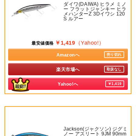
ダイワ(DAIWA) ヒラメ ミノ
ー フラットジャンキー ヒラ
メハンターZ 3Dイワシ 120
S ルアー
￥1,419
（Yahoo!）
最安値価格
Amazonへ
売り切れ
楽天市場へ
取扱なし
Yahoo!へ
￥1,419
Jackson(ジャクソン) ジグミ
ノー アスリート 9JM 90mm