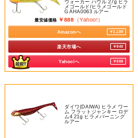
ウォーカー ハウル 27g ヒラ
メゴールド/ヒラメゴールド
G AHA0063 ルアー
￥888
（Yahoo!）
最安値価格
Amazonへ
￥1,189
楽天市場へ
￥940
Yahoo!へ
￥888
ダイワ(DAIWA) ヒラメ ワー
ム フラットジャンキー ロデ
ム4 21g ヒラメバーニング
ルアー