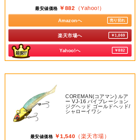
￥882
（Yahoo!）
最安値価格
Amazonへ
売り切れ
楽天市場へ
￥1,069
Yahoo!へ
￥882
COREMAN(コアマン) ルア
ー VJ-16 バイブレーション
ジグヘッド ゴールドヘッド/
シャローイワシ
￥1,540
（楽天市場）
最安値価格