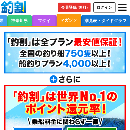
会員登録
ログイン
（無料）
マガジン
果
神奈川県
マダイ
潮見表・タイドグラフ