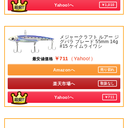
Yahoo!へ
￥1,010
メジャークラフト ルアー ジ
グパラ ブレード 55mm 14g
#15 ケイムライワシ
￥711
（Yahoo!）
最安値価格
Amazonへ
売り切れ
楽天市場へ
取扱なし
Yahoo!へ
￥711