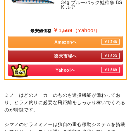
34g ブルーバック鮭稚魚 BS
K ルアー
￥1,569
（Yahoo!）
最安値価格
Amazonへ
￥1,748
楽天市場へ
￥1,623
Yahoo!へ
￥1,569
ミノーはどのメーカーのものも遠投機能が備わってお
り、ヒラメ釣りに必要な飛距離をしっかり稼いでくれる
のが特徴です。
シマノのヒラメミノーは独自の重心移動システムを搭載