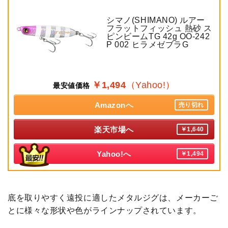
シマノ(SHIMANO) ルアー
フラットフィッシュ 熱砂 ス
ピンビームTG 42g OO-242
P 002 ヒラメゼブラG
￥1,494
（Yahoo!）
最安値価格
Amazonへ
売り切れ
楽天市場へ
￥1,640
Yahoo!へ
￥1,494
底を取りやすく遠投に適したメタルジグは、メーカーご
とに様々な形状や色がラインナップされています。