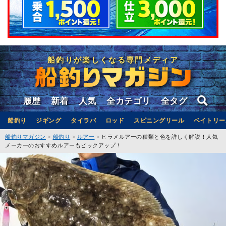
船釣りが楽しくなる専門メディア
履歴
新着
人気
全カテゴリ
全タグ
船釣り
ジギング
タイラバ
ロッド
スピニングリール
ベイトリー
船釣りマガジン
船釣り
ルアー
ヒラメルアーの種類と色を詳しく解説！人気
メーカーのおすすめルアーもピックアップ！