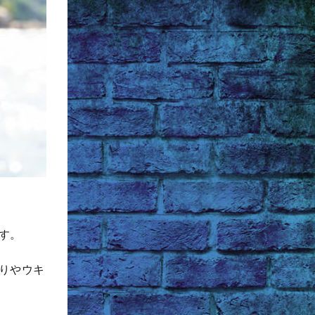
す。
りやウキ