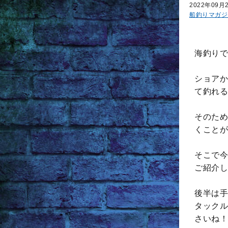
2022年09月
船釣りマガジ
海釣りで
ショアか
て釣れる
そのため
くことが
そこで今
ご紹介し
後半は手
タックル
さいね！