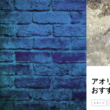
アオ
おす
エギング