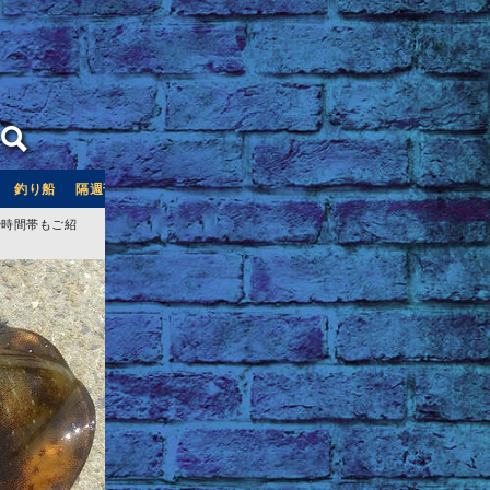
釣り船
隔週刊つり情報
釣り船予約サイト「釣割」
や時間帯もご紹