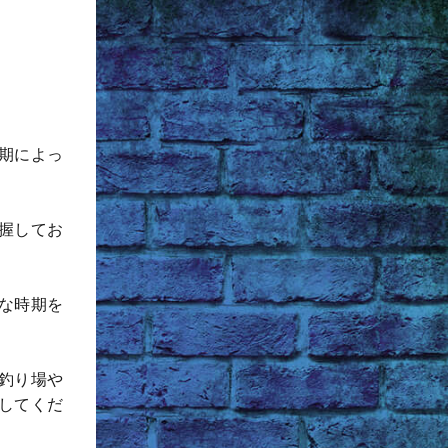
期によっ
握してお
な時期を
釣り場や
してくだ