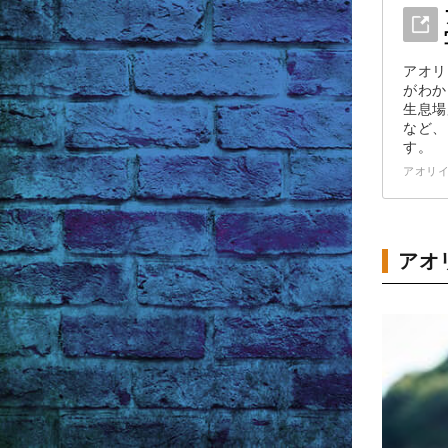
アオリ
がわか
生息場
など、
す。
アオリイ
アオ