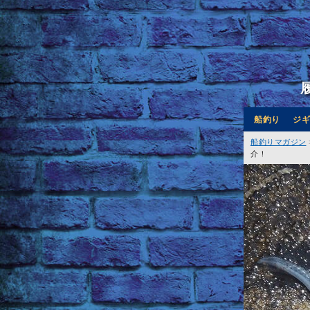
船釣り
ジギ
船釣りマガジン
介！