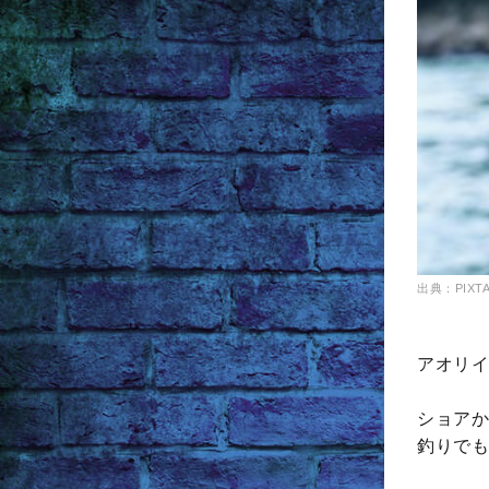
出典：PIXT
アオリイ
ショアか
釣りでも