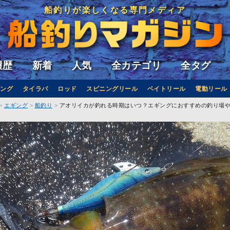
船釣りが楽しくなる専門メディア
履歴
新着
人気
全カテゴリ
全タグ
ング
タイラバ
ロッド
スピニングリール
ベイトリール
電動リール
エギング
船釣り
アオリイカが釣れる時期はいつ？エギングにおすすめの釣り場