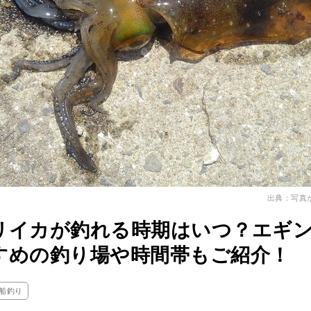
出典：写真
リイカが釣れる時期はいつ？エギ
すめの釣り場や時間帯もご紹介！
船釣り