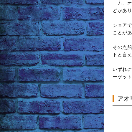
一方、オ
どがあり
ショアで
ことがあ
その点船
トと言え
いずれに
ーゲット
アオ