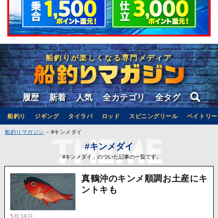
船釣りが楽しくなる専門メディア
履歴
新着
人気
全カテゴリ
全タグ
船釣り
ジギング
タイラバ
ロッド
スピニングリール
ベイトリー
船釣りマガジン
#キンメダイ
#キンメダイ
「#キンメダイ」のついた記事の一覧です。
真鶴沖のキンメ順調お土産にキ
ントキも
5月18日