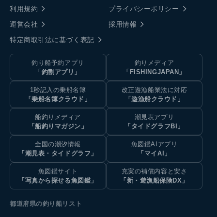
利用規約
プライバシーポリシー
運営会社
採用情報
特定商取引法に基づく表記
釣り船予約アプリ
釣りメディア
「釣割アプリ」
「FISHINGJAPAN」
1秒記入の乗船名簿
改正遊漁船業法に対応
「乗船名簿クラウド」
「遊漁船クラウド」
船釣りメディア
潮見表アプリ
「船釣りマガジン」
「タイドグラフBI」
全国の潮汐情報
魚図鑑AIアプリ
「潮見表・タイドグラフ」
「マイAI」
魚図鑑サイト
充実の補償内容と安さ
「写真から探せる魚図鑑」
「新・遊漁船保険DX」
都道府県の釣り船リスト