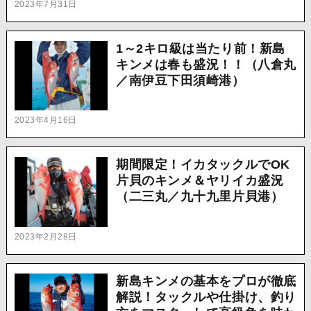
2023年7月31日
1～2キロ級は当たり前！新島
キンメは春も盛況！！（八倉丸
／南伊豆下田須崎港）
2023年4月16日
期間限定！イカタックルでOK
片貝のキンメ＆ヤリイカ盛況
（二三丸／九十九里片貝港）
2023年2月28日
新島キンメの基本をプロが徹底
解説！タックルや仕掛け、釣り