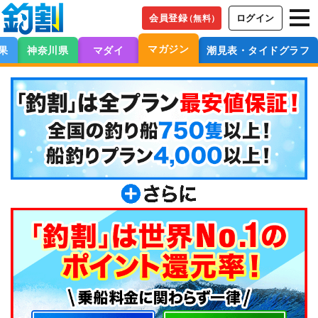
会員登録
ログイン
（無料）
マガジン
果
神奈川県
マダイ
潮見表・タイドグラフ