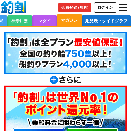
会員登録
ログイン
（無料）
マガジン
果
神奈川県
マダイ
潮見表・タイドグラフ