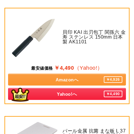
貝印 KAI 出刃包丁 関孫六 金
寿 ステンレス 150mm 日本
製 AK1101
￥4,490
（Yahoo!）
最安値価格
Amazonへ
￥4,926
Yahoo!へ
￥4,490
パール金属 抗菌 まな板 L 37