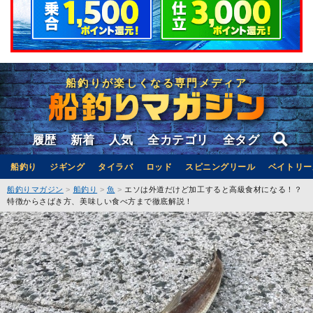
船釣りが楽しくなる専門メディア
履歴
新着
人気
全カテゴリ
全タグ
船釣り
ジギング
タイラバ
ロッド
スピニングリール
ベイトリー
船釣りマガジン
船釣り
魚
エソは外道だけど加工すると高級食材になる！？
特徴からさばき方、美味しい食べ方まで徹底解説！