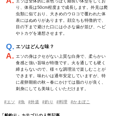
エソは全体的に茶色っぽく細長い体型をしてお
り、体長は50cm程度まで成長します。外見は爬
虫類に似ており、大きめのウロコで覆われた体
表にはぬめりがあります。顔立ちも特徴的で、
目の下まで避けた口には小さな歯が並び、ヘビ
やトカゲを連想させます。
エソはどんな味？
エソの身はクセがない上質な白身で、柔らかい
食感と強い旨味が特徴です。火を通しても硬く
締まらないので、様々な調理法で楽しむことが
できます。味わいは通年安定していますが、特
に産卵期前の秋～春にかけては脂のりが良く、
刺身にしても美味しくいただけます。
#エソ
#魚
#外道
#釣り
#料理
#かまぼこ
「
船釣り
」カテゴリの人気記事