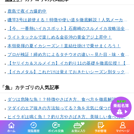
鹿島で夜イカ爆釣中
磯竿3号は超使える！特徴や使い道を徹底解説！人気メーカーのおすすめ磯竿もピックアップ！
【今、一番熱いイカスポット】石廊崎のスルメイカ攻略法全解説！（とび島丸／西伊豆 土肥恋人岬）
ライトタックルで楽しめる金谷沖の黄金アジ上昇中！
本領発揮の夏イカシーズン！直結仕掛けで乗せまくろう！
プロが検証！締め方によるタチウオの違い～見た目・味・食感・生臭さを徹底的に分析します～
【ヤリイカ＆スルメイカ】イカ釣り11の基礎を徹底伝授！【中編】（喜平治丸／三浦半島剣崎間口港）
【イカメタル】これだけは覚えておきたいシーズン別タックルセレクト術
「
魚
」カテゴリの人気記事
ダツは危険な魚！？特徴やさばき方、食べ方を徹底解説！サヨリとの見分け方もご紹介
マダイのエア抜きの方法知ってる？魚を元気に保つためにマスターしよう！
ヒイラギは鳴く魚！？釣り方やさばき方、美味しい食べ方を知って「外道」の魅力を感じよう！
オジサンは美味しい魚！？特徴やさばき方、食べ方を徹底解説！変わった名前の魚もご紹介