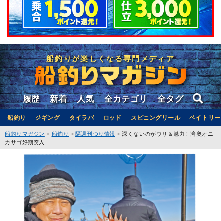
船釣りが楽しくなる専門メディア
履歴
新着
人気
全カテゴリ
全タグ
船釣り
ジギング
タイラバ
ロッド
スピニングリール
ベイトリー
船釣りマガジン
船釣り
隔週刊つり情報
深くないのがウリ＆魅力！湾奥オニ
カサゴ好期突入