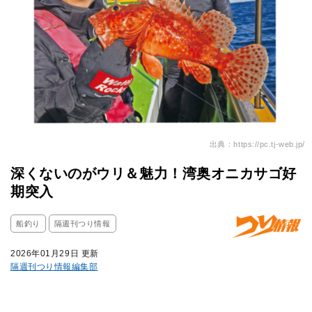
出典：https://pc.tj-web.jp/
深くないのがウリ＆魅力！湾奥オニカサゴ好
期突入
船釣り
隔週刊つり情報
2026年01月29日 更新
隔週刊つり情報編集部