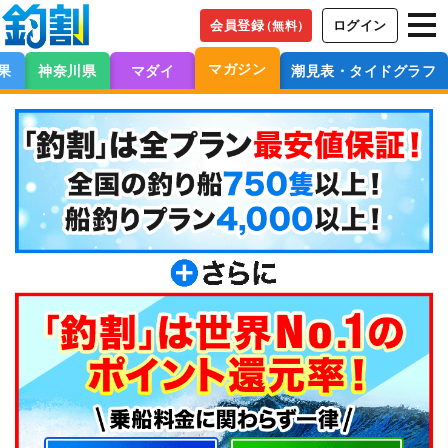
会員登録
ログイン
（無料）
マガジン
果
神奈川県
マダイ
潮見表・タイドグラフ