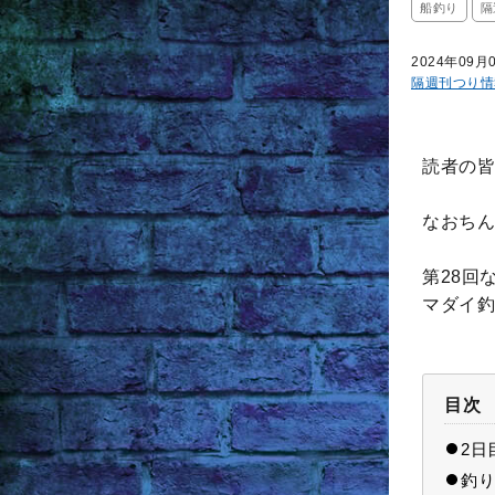
船釣り
隔
2024年09月
隔週刊つり情
読者の皆
なおちん
第28回
マダイ釣
目次
2日
釣り