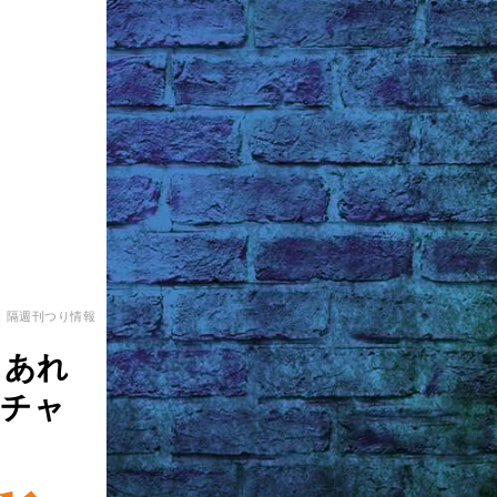
：隔週刊つり情報
もあれ
にチャ