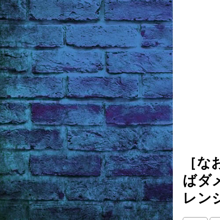
［な
ばダ
レン