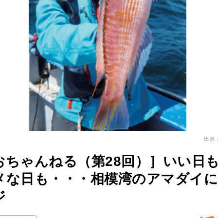
出典
おちゃんねる（第28回）］いい日
メな日も・・・相模湾のアマダイ
ジ