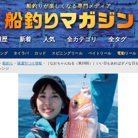
船釣りが楽しくなる専門メディア
履歴
新着
人気
全カテゴリ
全タグ
ング
タイラバ
ロッド
スピニングリール
ベイトリール
電動リール
船釣り
隔週刊つり情報
［なおちゃんねる（第28回）］いい日もあればダメな日
レンジ