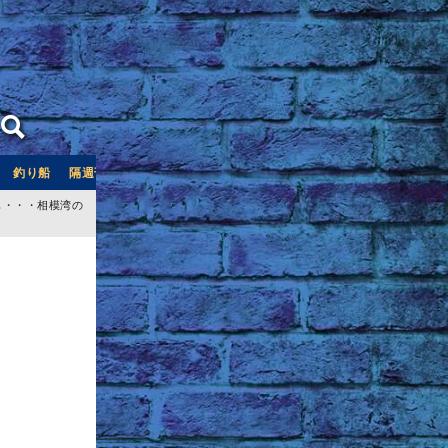
釣り船
隔週刊つり情報
釣り船予約サイト「釣割」
も・・・相模湾の