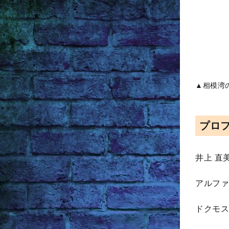
▲相模湾
プロ
井上 直
アルファ
ドクモス