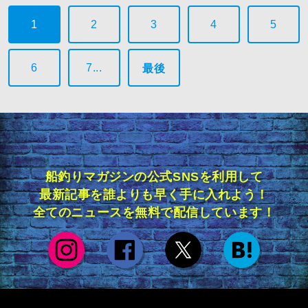
1
2
3
4
5
6
7...
最後
船釣りマガジンの公式SNSを利用して
最新記事を誰よりも早く手に入れよう！
全てのニュースを無料で配信しています！