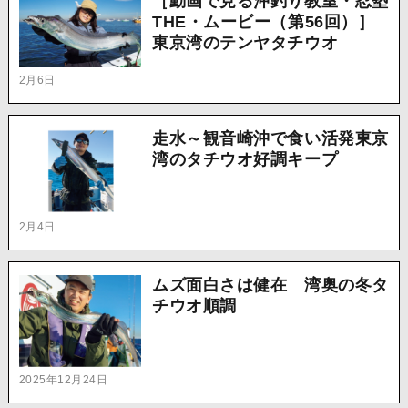
［動画で見る沖釣り教室・忍塾
THE・ムービー（第56回）］
東京湾のテンヤタチウオ
2月6日
走水～観音崎沖で食い活発東京
湾のタチウオ好調キープ
2月4日
ムズ面白さは健在 湾奥の冬タ
チウオ順調
2025年12月24日