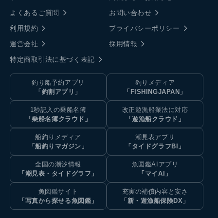
よくあるご質問
お問い合わせ
利用規約
プライバシーポリシー
運営会社
採用情報
特定商取引法に基づく表記
釣り船予約アプリ
釣りメディア
「釣割アプリ」
「FISHINGJAPAN」
1秒記入の乗船名簿
改正遊漁船業法に対応
「乗船名簿クラウド」
「遊漁船クラウド」
船釣りメディア
潮見表アプリ
「船釣りマガジン」
「タイドグラフBI」
全国の潮汐情報
魚図鑑AIアプリ
「潮見表・タイドグラフ」
「マイAI」
魚図鑑サイト
充実の補償内容と安さ
「写真から探せる魚図鑑」
「新・遊漁船保険DX」