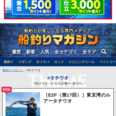
船釣りが楽しくなる専門メディア
履歴
新着
人気
全カテゴリ
全タグ
船釣り
ジギング
タイラバ
ロッド
スピニングリール
ベイトリー
船釣りマガジン
#タチウオ
#タチウオ
「#タチウオ」のついた記事の一覧です。
NEW
［E2F（第17回）］東京湾のル
アータチウオ