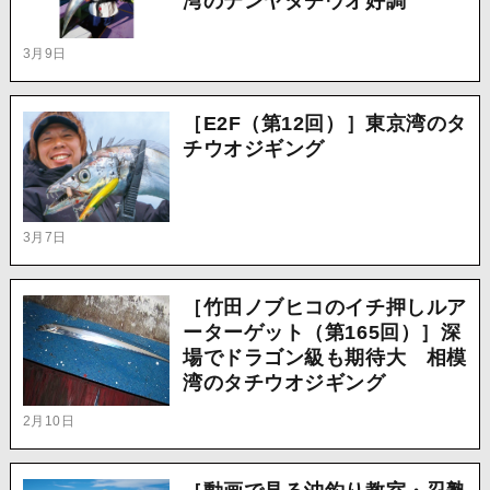
湾のテンヤタチウオ好調
3月9日
［E2F（第12回）］東京湾のタ
チウオジギング
3月7日
［竹田ノブヒコのイチ押しルア
ーターゲット（第165回）］深
場でドラゴン級も期待大 相模
湾のタチウオジギング
2月10日