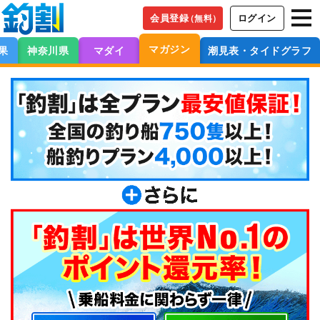
会員登録
ログイン
（無料）
マガジン
果
神奈川県
マダイ
潮見表・タイドグラフ