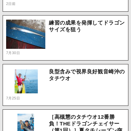
2日前
練習の成果を発揮してドラゴン
サイズを狙う
7月30日
良型含みで視界良好観音崎沖の
タチウオ
7月25日
［高槻慧のタチウオ12番勝
負！THEドラゴンチェイサー
（第1回）］夏タチシーズン突