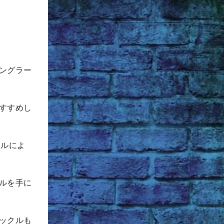
ングラー
すすめし
クルによ
ルを手に
ックルも