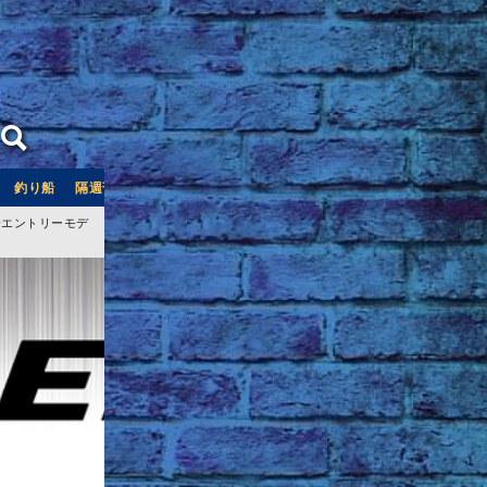
釣り船
隔週刊つり情報
釣り船予約サイト「釣割」
秀エントリーモデ