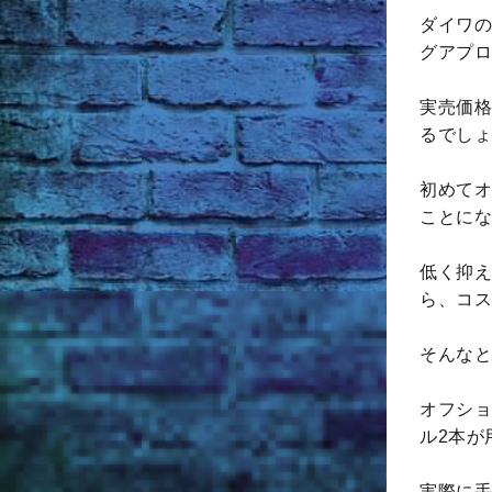
ダイワの
グアプロ
実売価格
るでしょ
初めてオ
ことにな
低く抑え
ら、コス
そんなと
オフショ
ル2本が
実際に手