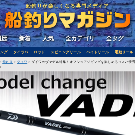
船釣りが楽しくなる専門メディア
履歴
新着
人気
全カテゴリ
全タグ
ング
タイラバ
ロッド
スピニングリール
ベイトリール
電動リール
船釣り
ダイワ
ダイワのヴァデル特集！オフショアジギングを楽しめるコスパ優
ク