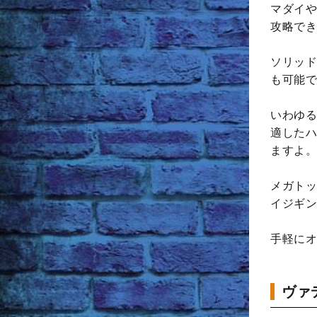
マダイや
攻略でき
ソリッド
も可能で
いわゆる
適したハ
ますよ。
メガトッ
イジギン
手軽にオ
ヴァ