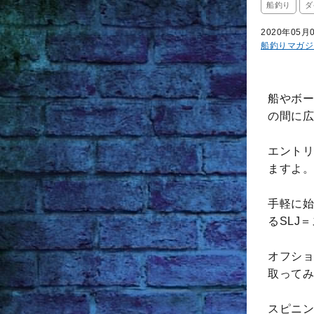
船釣り
ダ
2020年05月
船釣りマガジ
船やボー
の間に広
エントリ
ますよ。
手軽に始
るSLJ
オフショ
取ってみ
スピニン