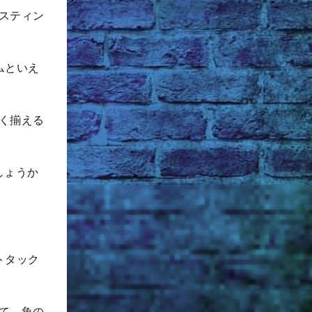
スティン
ムといえ
く揃える
しょうか
トタック
て、魚の