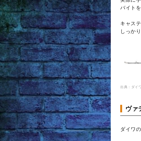
バイトを
キャステ
しっかり
出典：ダイ
ヴァ
ダイワの