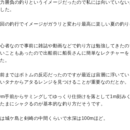
力勝負の釣りというイメージだったので私には向いていない
した。
回の釣行でイメージがガラリと変わり最高に楽しい夏の釣り
心者なので事前に雑誌や動画などで釣り方は勉強してきたの
いこともあったので出船前に船長さんに簡単なレクチャーを
た。
前まではボトムの反応だったのですが最近は宙層に浮いてい
いタナからアタるレンジを見つけることが重要なのだとか。
0m手前からサミングしてゆっくり仕掛けを落として1m刻み
たまにシャクるのが基本的な釣り方だそうです。
は城ケ島と剣崎の中間くらいで水深は100mほど。