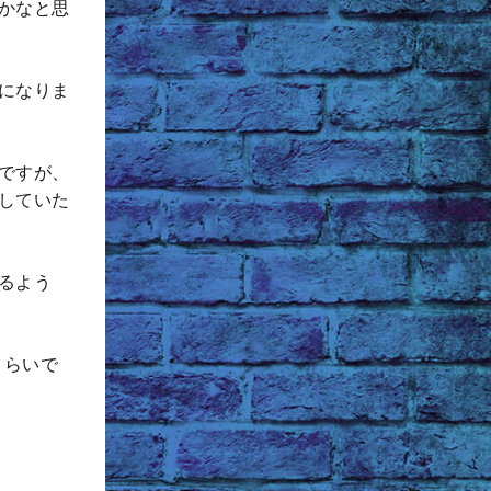
かなと思
になりま
ですが、
していた
るよう
くらいで