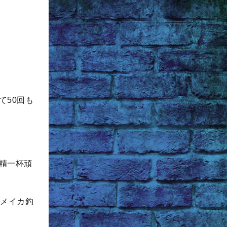
て50回も
精一杯頑
ルメイカ釣