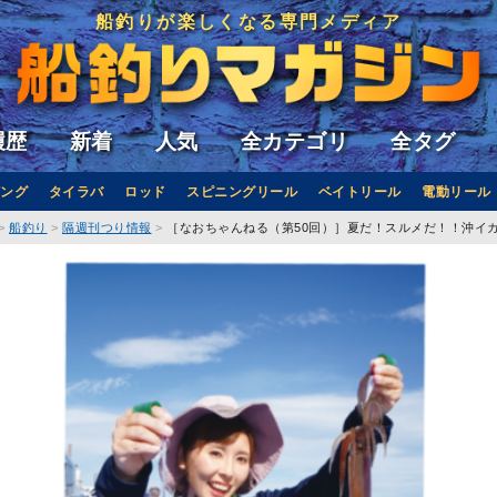
船釣りが楽しくなる専門メディア
履歴
新着
人気
全カテゴリ
全タグ
ング
タイラバ
ロッド
スピニングリール
ベイトリール
電動リール
船釣り
隔週刊つり情報
［なおちゃんねる（第50回）］夏だ！スルメだ！！沖イ