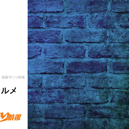
：隔週刊つり情報
スルメ