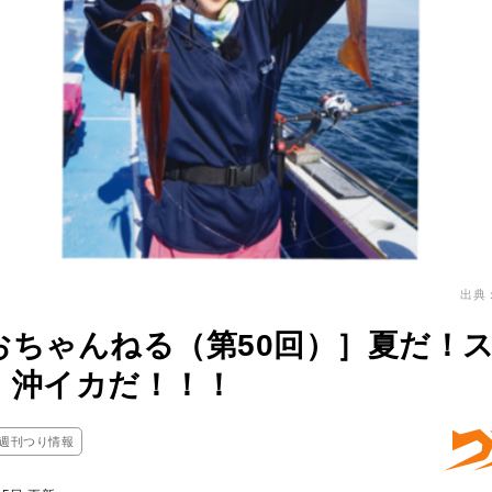
出典
おちゃんねる（第50回）］夏だ！
！沖イカだ！！！
週刊つり情報