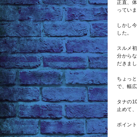
正直、体
っていま
しかし今
した。
スルメ初
分からな
だきまし
ちょっと
で、幅広
タナの1
止めて、
ポイント