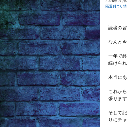
2026年07月
隔週刊つり情
読者の皆
なんと今
一年で終
続けられ
本当にあ
これから
張ります
そして記
りにチャ