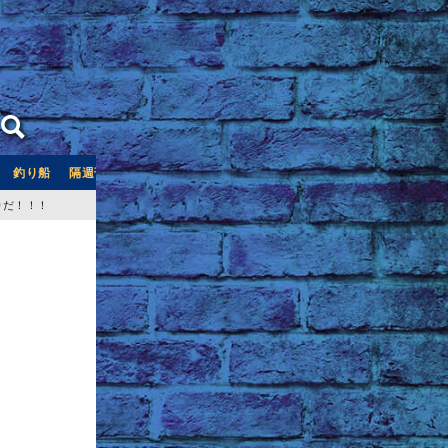
釣り船
隔週刊つり情報
釣り船予約サイト「釣割」
カだ！！！