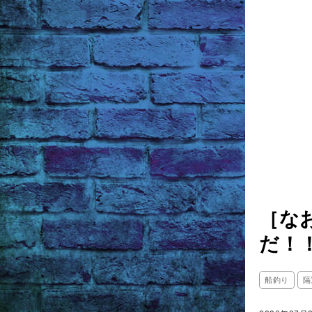
［な
だ！
船釣り
隔