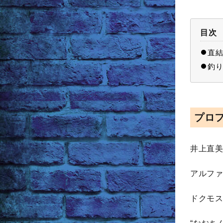
目次
直結
釣り
プロ
井上直美
アルファ
ドクモス