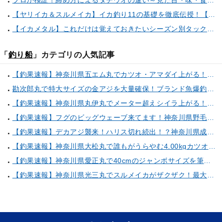
プロが検証！締め方によるタチウオの違い～見た目・味・食感・生臭さを徹底的に分析します～
【ヤリイカ＆スルメイカ】イカ釣り11の基礎を徹底伝授！【中編】（喜平治丸／三浦半島剣崎間口港）
【イカメタル】これだけは覚えておきたいシーズン別タックルセレクト術
「
釣り船
」カテゴリの人気記事
【釣果速報】神奈川県五エム丸でカツオ・アマダイ上がる！イトヨリ・カサゴ・鬼カサゴなどゲストも多種多様！充実の釣行をお約束します！
勘次郎丸で特大サイズの金アジを大量確保！ブランド魚爆釣の秘密は船長特製の「アレ」だった！【口コミ多数掲載】
【釣果速報】神奈川県丸伊丸でメーター超えシイラ上がる！夏の海のモンスターと勝負したいなら今すぐ予約を！
【釣果速報】フグのビッグウェーブ来てます！神奈川県野毛屋釣船店で38cmのショウサイフグGET！このチャンスを逃すな！
【釣果速報】デカアジ襲来！ハリス切れ続出！？神奈川県成銀丸は今が狙い目の大チャンス！
【釣果速報】神奈川県大松丸で誰もがうらやむ4.00kgカツオをキャッチ！あなたも乗船して青物三昧しませんか？
【釣果速報】神奈川県愛正丸で40cmのジャンボサイズを筆頭にアジが釣れまくり！味も極上な今が乗船どき！
【釣果速報】神奈川県光三丸でスルメイカがザクザク！最大40cm！気になる竿頭の仕掛けは？