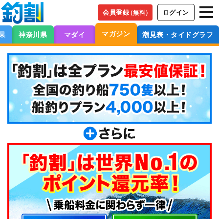
会員登録
ログイン
（無料）
マガジン
果
神奈川県
マダイ
潮見表・タイドグラフ