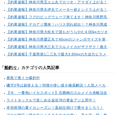
【釣果速報】神奈川県五エム丸でカツオ・アマダイ上がる！イトヨリ・カサゴ・鬼カサゴなどゲストも多種多様！充実の釣行をお約束します！
【釣果速報】神奈川県丸伊丸でメーター超えシイラ上がる！夏の海のモンスターと勝負したいなら今すぐ予約を！
【釣果速報】フグのビッグウェーブ来てます！神奈川県野毛屋釣船店で38cmのショウサイフグGET！このチャンスを逃すな！
【釣果速報】デカアジ襲来！ハリス切れ続出！？神奈川県成銀丸は今が狙い目の大チャンス！
【釣果速報】神奈川県大松丸で誰もがうらやむ4.00kgカツオをキャッチ！あなたも乗船して青物三昧しませんか？
【釣果速報】神奈川県愛正丸で40cmのジャンボサイズを筆頭にアジが釣れまくり！味も極上な今が乗船どき！
【釣果速報】神奈川県光三丸でスルメイカがザクザク！最大40cm！気になる竿頭の仕掛けは？
【釣果速報】千葉県第1二三丸で最大3.80kgの大迫力ヒラメ獲れる！憧れの巨大根魚に出会う船の旅に出ませんか？
「
船釣り
」カテゴリの人気記事
鹿島で夜イカ爆釣中
磯竿3号は超使える！特徴や使い道を徹底解説！人気メーカーのおすすめ磯竿もピックアップ！
【今、一番熱いイカスポット】石廊崎のスルメイカ攻略法全解説！（とび島丸／西伊豆 土肥恋人岬）
ライトタックルで楽しめる金谷沖の黄金アジ上昇中！
本領発揮の夏イカシーズン！直結仕掛けで乗せまくろう！