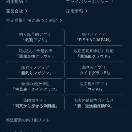
利用規約
プライバシーポリシー
運営会社
採用情報
特定商取引法に基づく表記
釣り船予約アプリ
釣りメディア
「釣割アプリ」
「FISHINGJAPAN」
1秒記入の乗船名簿
改正遊漁船業法に対応
「乗船名簿クラウド」
「遊漁船クラウド」
船釣りメディア
潮見表アプリ
「船釣りマガジン」
「タイドグラフBI」
全国の潮汐情報
魚図鑑AIアプリ
「潮見表・タイドグラフ」
「マイAI」
魚図鑑サイト
充実の補償内容と安さ
「写真から探せる魚図鑑」
「新・遊漁船保険DX」
都道府県の釣り船リスト