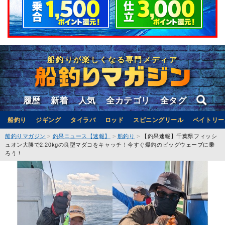
船釣りが楽しくなる専門メディア
履歴
新着
人気
全カテゴリ
全タグ
船釣り
ジギング
タイラバ
ロッド
スピニングリール
ベイトリー
船釣りマガジン
釣果ニュース【速報】
船釣り
【釣果速報】千葉県フィッシ
ュオン大勝で2.20kgの良型マダコをキャッチ！今すぐ爆釣のビッグウェーブに乗
ろう！