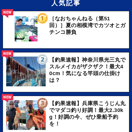
人気記事
NEW
［なおちゃんねる（第51
回）］夏の相模湾でカツオとガ
チンコ勝負
NEW
【釣果速報】神奈川県光三丸で
スルメイカがザクザク！最大4
0cm！気になる竿頭の仕掛け
は？
NEW
【釣果速報】兵庫県こうじん丸
でマダコ釣り好調！最大2.30k
g！好調の今、ぜひ乗船予約
を！