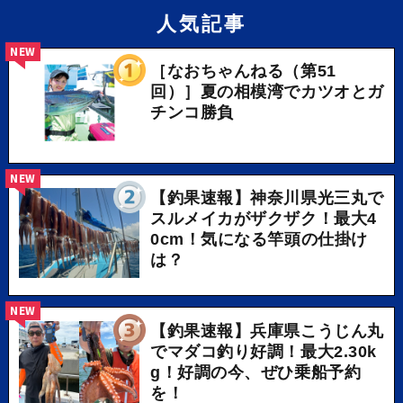
人気記事
NEW
［なおちゃんねる（第51
回）］夏の相模湾でカツオとガ
チンコ勝負
NEW
【釣果速報】神奈川県光三丸で
スルメイカがザクザク！最大4
0cm！気になる竿頭の仕掛け
は？
NEW
【釣果速報】兵庫県こうじん丸
でマダコ釣り好調！最大2.30k
g！好調の今、ぜひ乗船予約
を！