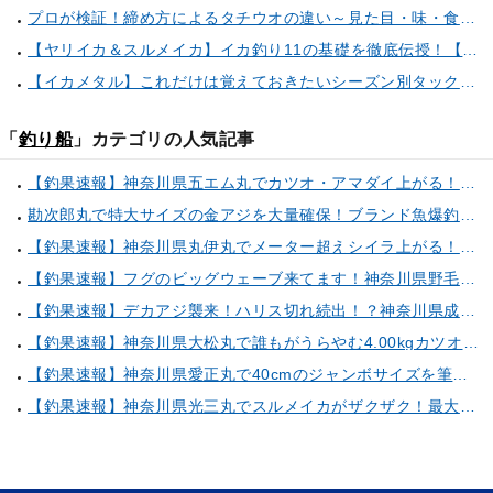
プロが検証！締め方によるタチウオの違い～見た目・味・食感・生臭さを徹底的に分析します～
【ヤリイカ＆スルメイカ】イカ釣り11の基礎を徹底伝授！【中編】（喜平治丸／三浦半島剣崎間口港）
【イカメタル】これだけは覚えておきたいシーズン別タックルセレクト術
「
釣り船
」カテゴリの人気記事
【釣果速報】神奈川県五エム丸でカツオ・アマダイ上がる！イトヨリ・カサゴ・鬼カサゴなどゲストも多種多様！充実の釣行をお約束します！
勘次郎丸で特大サイズの金アジを大量確保！ブランド魚爆釣の秘密は船長特製の「アレ」だった！【口コミ多数掲載】
【釣果速報】神奈川県丸伊丸でメーター超えシイラ上がる！夏の海のモンスターと勝負したいなら今すぐ予約を！
【釣果速報】フグのビッグウェーブ来てます！神奈川県野毛屋釣船店で38cmのショウサイフグGET！このチャンスを逃すな！
【釣果速報】デカアジ襲来！ハリス切れ続出！？神奈川県成銀丸は今が狙い目の大チャンス！
【釣果速報】神奈川県大松丸で誰もがうらやむ4.00kgカツオをキャッチ！あなたも乗船して青物三昧しませんか？
【釣果速報】神奈川県愛正丸で40cmのジャンボサイズを筆頭にアジが釣れまくり！味も極上な今が乗船どき！
【釣果速報】神奈川県光三丸でスルメイカがザクザク！最大40cm！気になる竿頭の仕掛けは？