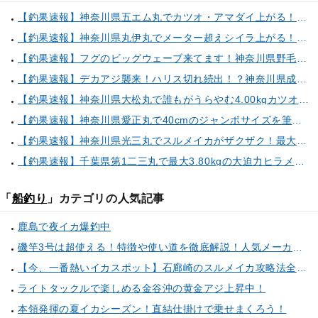
【釣果速報】神奈川県五エム丸でカツオ・アマダイ上がる！イトヨリ・カサゴ・鬼カサゴなどゲストも多種多様！充実の釣行をお約束します！
【釣果速報】神奈川県丸伊丸でメーター超えシイラ上がる！夏の海のモンスターと勝負したいなら今すぐ予約を！
【釣果速報】フグのビッグウェーブ来てます！神奈川県野毛屋釣船店で38cmのショウサイフグGET！このチャンスを逃すな！
【釣果速報】デカアジ襲来！ハリス切れ続出！？神奈川県成銀丸は今が狙い目の大チャンス！
【釣果速報】神奈川県大松丸で誰もがうらやむ4.00kgカツオをキャッチ！あなたも乗船して青物三昧しませんか？
【釣果速報】神奈川県愛正丸で40cmのジャンボサイズを筆頭にアジが釣れまくり！味も極上な今が乗船どき！
【釣果速報】神奈川県光三丸でスルメイカがザクザク！最大40cm！気になる竿頭の仕掛けは？
【釣果速報】千葉県第1二三丸で最大3.80kgの大迫力ヒラメ獲れる！憧れの巨大根魚に出会う船の旅に出ませんか？
「
船釣り
」カテゴリの人気記事
鹿島で夜イカ爆釣中
磯竿3号は超使える！特徴や使い道を徹底解説！人気メーカーのおすすめ磯竿もピックアップ！
【今、一番熱いイカスポット】石廊崎のスルメイカ攻略法全解説！（とび島丸／西伊豆 土肥恋人岬）
ライトタックルで楽しめる金谷沖の黄金アジ上昇中！
本領発揮の夏イカシーズン！直結仕掛けで乗せまくろう！