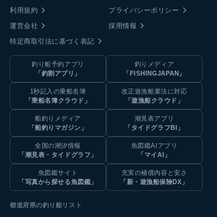
利用規約
プライバシーポリシー
運営会社
採用情報
特定商取引法に基づく表記
釣り船予約アプリ
釣りメディア
「釣割アプリ」
「FISHINGJAPAN」
1秒記入の乗船名簿
改正遊漁船業法に対応
「乗船名簿クラウド」
「遊漁船クラウド」
船釣りメディア
潮見表アプリ
「船釣りマガジン」
「タイドグラフBI」
全国の潮汐情報
魚図鑑AIアプリ
「潮見表・タイドグラフ」
「マイAI」
魚図鑑サイト
充実の補償内容と安さ
「写真から探せる魚図鑑」
「新・遊漁船保険DX」
都道府県の釣り船リスト