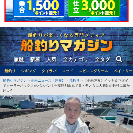
船釣りが楽しくなる専門メディア
履歴
新着
人気
全カテゴリ
全タグ
船釣り
ジギング
タイラバ
ロッド
スピニングリール
ベイトリー
船釣りマガジン
釣果ニュース【速報】
船釣り
【釣果速報】イサキ＆マダイ
でクーラーボックスがパンパン！千葉県利永丸で量・型ともに大満足の釣行に出か
けよう！