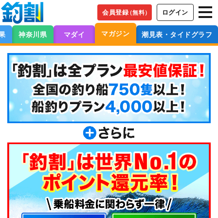
会員登録
ログイン
（無料）
マガジン
果
神奈川県
マダイ
潮見表・タイドグラフ