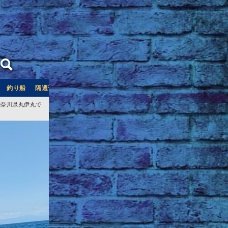
釣り船
隔週刊つり情報
釣り船予約サイト「釣割」
神奈川県丸伊丸で