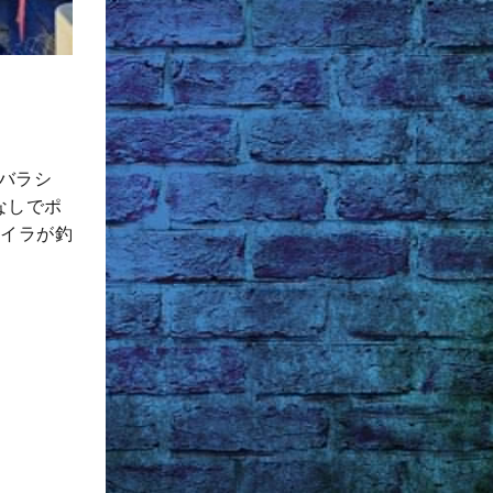
バラシ
なしでポ
シイラが釣