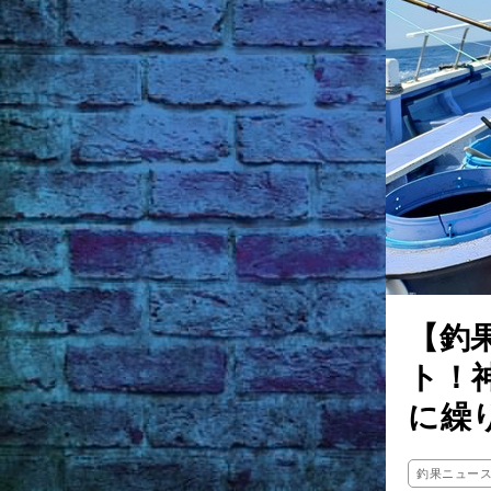
【釣
ト！
に繰
釣果ニュー