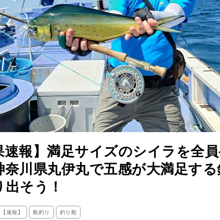
果速報】満足サイズのシイラを全員
神奈川県丸伊丸で五感が大満足する
り出そう！
ス【速報】
船釣り
釣り船