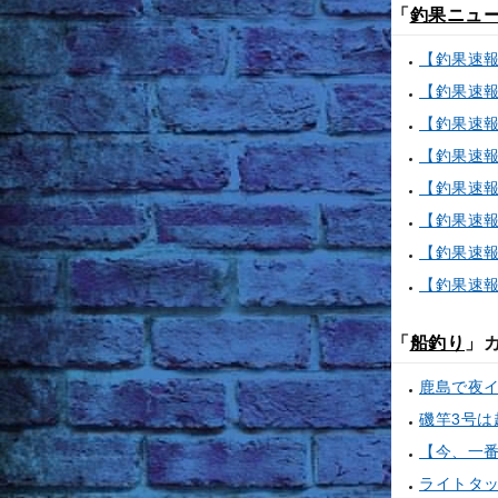
「
釣果ニュ
「
船釣り
」
鹿島で夜
ライトタ