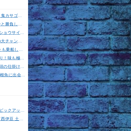
【釣果速報】神奈川県五エム丸でカツオ・アマダイ上がる！イトヨリ・カサゴ・鬼カサゴなどゲストも多種多様！充実の釣行をお約束します！
【釣果速報】神奈川県丸伊丸でメーター超えシイラ上がる！夏の海のモンスターと勝負したいなら今すぐ予約を！
【釣果速報】フグのビッグウェーブ来てます！神奈川県野毛屋釣船店で38cmのショウサイフグGET！このチャンスを逃すな！
【釣果速報】デカアジ襲来！ハリス切れ続出！？神奈川県成銀丸は今が狙い目の大チャンス！
【釣果速報】神奈川県大松丸で誰もがうらやむ4.00kgカツオをキャッチ！あなたも乗船して青物三昧しませんか？
【釣果速報】神奈川県愛正丸で40cmのジャンボサイズを筆頭にアジが釣れまくり！味も極上な今が乗船どき！
【釣果速報】神奈川県光三丸でスルメイカがザクザク！最大40cm！気になる竿頭の仕掛けは？
【釣果速報】千葉県第1二三丸で最大3.80kgの大迫力ヒラメ獲れる！憧れの巨大根魚に出会う船の旅に出ませんか？
磯竿3号は超使える！特徴や使い道を徹底解説！人気メーカーのおすすめ磯竿もピックアップ！
【今、一番熱いイカスポット】石廊崎のスルメイカ攻略法全解説！（とび島丸／西伊豆 土肥恋人岬）