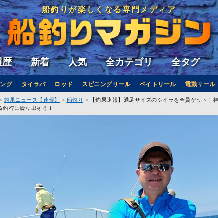
船釣りが楽しくなる専門メディア
履歴
新着
人気
全カテゴリ
全タグ
ング
タイラバ
ロッド
スピニングリール
ベイトリール
電動リール
釣果ニュース【速報】
船釣り
【釣果速報】満足サイズのシイラを全員ゲット！
る釣行に繰り出そう！