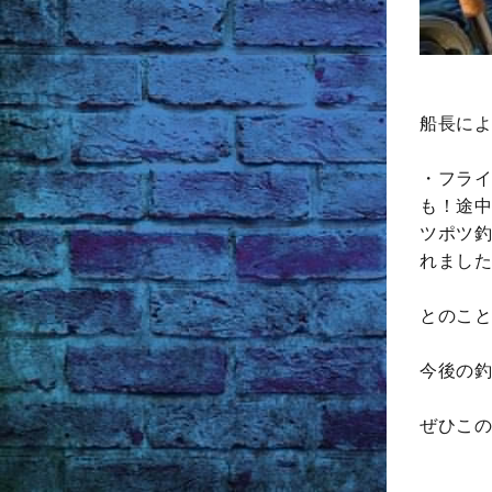
船長によ
・フライ
も！途中
ツポツ釣
れました
とのこと
今後の釣
ぜひこの