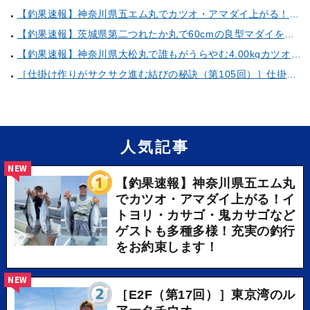
【釣果速報】神奈川県五エム丸でカツオ・アマダイ上がる！イトヨリ・カサゴ・鬼カサゴなどゲストも多種多様！充実の釣行をお約束します！
【釣果速報】茨城県第二つれたか丸で60cmの良型マダイをキャッチ！アジのアタリも好調！人気者を一気にゲットできるリレー船が今、大人気！
【釣果速報】神奈川県大松丸で誰もがうらやむ4.00kgカツオをキャッチ！あなたも乗船して青物三昧しませんか？
［仕掛け作りがサクサク進む結びの秘訣（第105回）］仕掛け巻きの使い方②
人気記事
NEW
【釣果速報】神奈川県五エム丸
でカツオ・アマダイ上がる！イ
トヨリ・カサゴ・鬼カサゴなど
ゲストも多種多様！充実の釣行
をお約束します！
NEW
［E2F（第17回）］東京湾のル