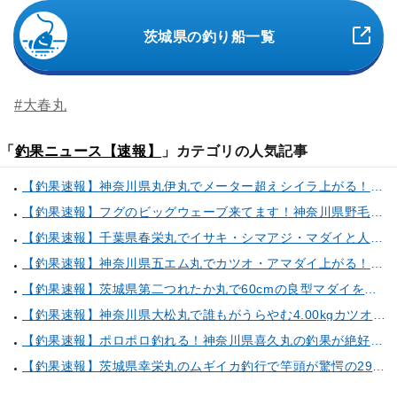
茨城県の釣り船一覧
#大春丸
「
釣果ニュース【速報】
」カテゴリの人気記事
【釣果速報】神奈川県丸伊丸でメーター超えシイラ上がる！夏の海のモンスターと勝負したいなら今すぐ予約を！
【釣果速報】フグのビッグウェーブ来てます！神奈川県野毛屋釣船店で38cmのショウサイフグGET！このチャンスを逃すな！
【釣果速報】千葉県春栄丸でイサキ・シマアジ・マダイと人気魚種続々ゲット！いろいろな魚との出会いを楽しみたい人は即予約を！
【釣果速報】神奈川県五エム丸でカツオ・アマダイ上がる！イトヨリ・カサゴ・鬼カサゴなどゲストも多種多様！充実の釣行をお約束します！
【釣果速報】茨城県第二つれたか丸で60cmの良型マダイをキャッチ！アジのアタリも好調！人気者を一気にゲットできるリレー船が今、大人気！
【釣果速報】神奈川県大松丸で誰もがうらやむ4.00kgカツオをキャッチ！あなたも乗船して青物三昧しませんか？
【釣果速報】ポロポロ釣れる！神奈川県喜久丸の釣果が絶好調！ハナダイ・シロアマダイ・サバ・アジなど人気魚種も続々キャッチ！
【釣果速報】茨城県幸栄丸のムギイカ釣行で竿頭が驚愕の294匹キャッチ達成！数も型も大満足の釣行へGO！