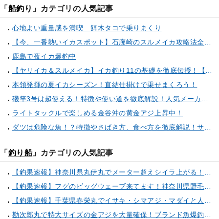
「
船釣り
」カテゴリの人気記事
心地よい重量感を満喫 餌木タコで乗りまくり
【今、一番熱いイカスポット】石廊崎のスルメイカ攻略法全解説！（とび島丸／西伊豆 土肥恋人岬）
鹿島で夜イカ爆釣中
【ヤリイカ＆スルメイカ】イカ釣り11の基礎を徹底伝授！【中編】（喜平治丸／三浦半島剣崎間口港）
本領発揮の夏イカシーズン！直結仕掛けで乗せまくろう！
磯竿3号は超使える！特徴や使い道を徹底解説！人気メーカーのおすすめ磯竿もピックアップ！
ライトタックルで楽しめる金谷沖の黄金アジ上昇中！
ダツは危険な魚！？特徴やさばき方、食べ方を徹底解説！サヨリとの見分け方もご紹介
「
釣り船
」カテゴリの人気記事
【釣果速報】神奈川県丸伊丸でメーター超えシイラ上がる！夏の海のモンスターと勝負したいなら今すぐ予約を！
【釣果速報】フグのビッグウェーブ来てます！神奈川県野毛屋釣船店で38cmのショウサイフグGET！このチャンスを逃すな！
【釣果速報】千葉県春栄丸でイサキ・シマアジ・マダイと人気魚種続々ゲット！いろいろな魚との出会いを楽しみたい人は即予約を！
勘次郎丸で特大サイズの金アジを大量確保！ブランド魚爆釣の秘密は船長特製の「アレ」だった！【口コミ多数掲載】