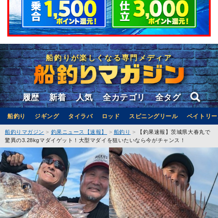
船釣りが楽しくなる専門メディア
履歴
新着
人気
全カテゴリ
全タグ
船釣り
ジギング
タイラバ
ロッド
スピニングリール
ベイトリー
船釣りマガジン
釣果ニュース【速報】
船釣り
【釣果速報】茨城県大春丸で
驚異の3.28kgマダイゲット！大型マダイを狙いたいなら今がチャンス！