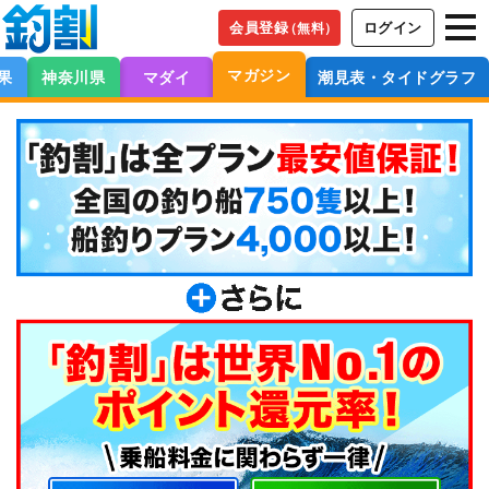
会員登録
ログイン
（無料）
マガジン
果
神奈川県
マダイ
潮見表・タイドグラフ