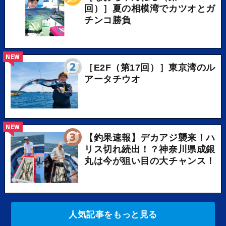
回）］夏の相模湾でカツオとガ
チンコ勝負
NEW
［E2F（第17回）］東京湾のル
アータチウオ
NEW
【釣果速報】デカアジ襲来！ハ
リス切れ続出！？神奈川県成銀
丸は今が狙い目の大チャンス！
人気記事をもっと見る