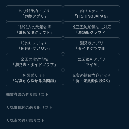
釣り船予約アプリ
釣りメディア
「釣割アプリ」
「FISHINGJAPAN」
1秒記入の乗船名簿
改正遊漁船業法に対応
「乗船名簿クラウド」
「遊漁船クラウド」
船釣りメディア
潮見表アプリ
「船釣りマガジン」
「タイドグラフBI」
全国の潮汐情報
魚図鑑AIアプリ
「潮見表・タイドグラフ」
「マイAI」
魚図鑑サイト
充実の補償内容と安さ
「写真から探せる魚図鑑」
「新・遊漁船保険DX」
都道府県の釣り船リスト
人気市町村の釣り船リスト
人気港の釣り船リスト