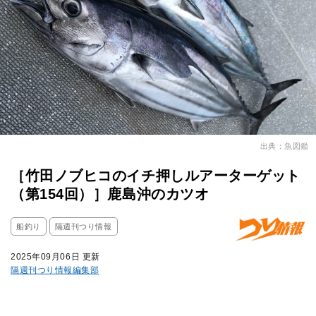
出典：魚図鑑
［竹田ノブヒコのイチ押しルアーターゲット
（第154回）］鹿島沖のカツオ
船釣り
隔週刊つり情報
2025年09月06日 更新
隔週刊つり情報編集部