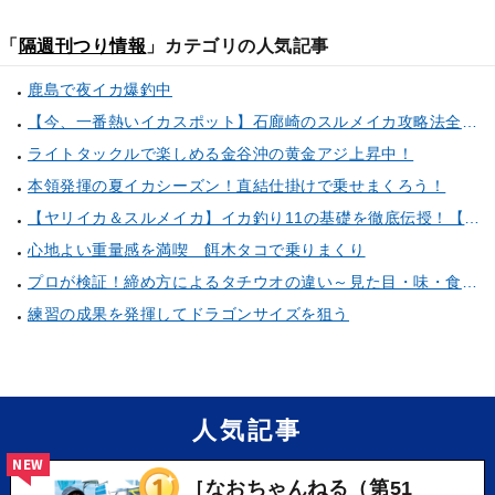
「
隔週刊つり情報
」カテゴリの人気記事
鹿島で夜イカ爆釣中
【今、一番熱いイカスポット】石廊崎のスルメイカ攻略法全解説！（とび島丸／西伊豆 土肥恋人岬）
ライトタックルで楽しめる金谷沖の黄金アジ上昇中！
本領発揮の夏イカシーズン！直結仕掛けで乗せまくろう！
【ヤリイカ＆スルメイカ】イカ釣り11の基礎を徹底伝授！【中編】（喜平治丸／三浦半島剣崎間口港）
心地よい重量感を満喫 餌木タコで乗りまくり
プロが検証！締め方によるタチウオの違い～見た目・味・食感・生臭さを徹底的に分析します～
練習の成果を発揮してドラゴンサイズを狙う
人気記事
NEW
［なおちゃんねる（第51