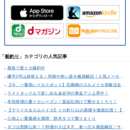
「
船釣り
」カテゴリの人気記事
鹿島で夜イカ爆釣中
磯竿3号は超使える！特徴や使い道を徹底解説！人気メーカーのおすすめ磯竿もピックアップ！
【今、一番熱いイカスポット】石廊崎のスルメイカ攻略法全解説！（とび島丸／西伊豆 土肥恋人岬）
ライトタックルで楽しめる金谷沖の黄金アジ上昇中！
本領発揮の夏イカシーズン！直結仕掛けで乗せまくろう！
【ヤリイカ＆スルメイカ】イカ釣り11の基礎を徹底伝授！【中編】（喜平治丸／三浦半島剣崎間口港）
心地よい重量感を満喫 餌木タコで乗りまくり
ダツは危険な魚！？特徴やさばき方、食べ方を徹底解説！サヨリとの見分け方もご紹介