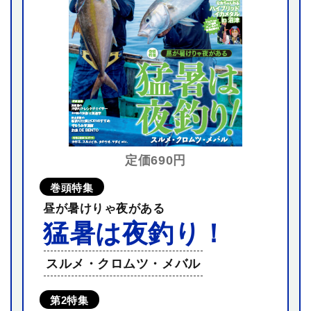
定価690円
巻頭特集
昼が暑けりゃ夜がある
猛暑は夜釣り！
スルメ・クロムツ・メバル
第2特集