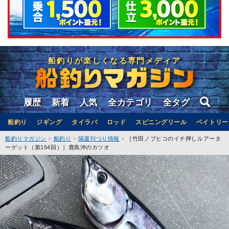
船釣りが楽しくなる専門メディア
履歴
新着
人気
全カテゴリ
全タグ
船釣り
ジギング
タイラバ
ロッド
スピニングリール
ベイトリー
船釣りマガジン
船釣り
隔週刊つり情報
［竹田ノブヒコのイチ押しルアータ
ーゲット（第154回）］鹿島沖のカツオ