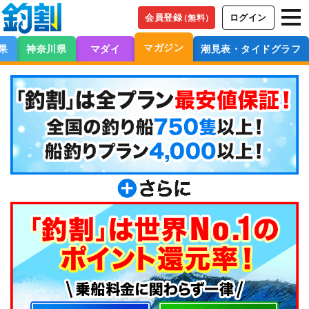
会員登録
ログイン
（無料）
マガジン
果
神奈川県
マダイ
潮見表・タイドグラフ