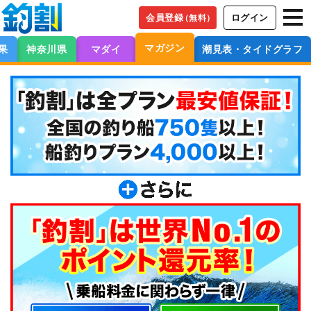
会員登録
ログイン
（無料）
マガジン
果
神奈川県
マダイ
潮見表・タイドグラフ