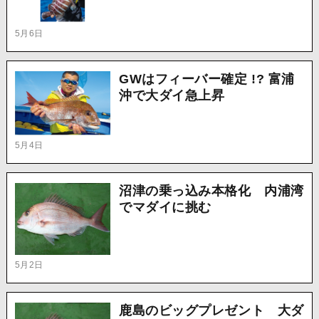
5月6日
GWはフィーバー確定 !? 富浦
沖で大ダイ急上昇
5月4日
沼津の乗っ込み本格化 内浦湾
でマダイに挑む
5月2日
鹿島のビッグプレゼント 大ダ