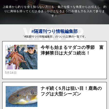
上級者から釣りを全く知らない方にも、魅力を様々な角度からお伝えし、釣
りに興味を持ってくださるきっかけとなるように今後も力を入れて参りま
す！
#隔週刊つり情報編集部
「#隔週刊つり情報編集部」のついた記事の一覧です。
今年も始まるマダコの季節 富
津解禁日は大ダコ続出！
5月14日
ナギ続く5月は狙い目！鹿島の
フグは大型シーズン