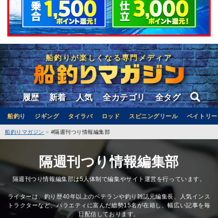
船釣りが楽しくなる専門メディア
履歴
新着
人気
全カテゴリ
全タグ
船釣り
ジギング
タイラバ
ロッド
スピニングリール
ベイトリー
船釣りマガジン
#隔週刊つり情報編集部
隔週刊つり情報編集部
隔週刊つり情報編集部は5人体制で編集やサイト運営を行っています。
ライターは、釣り歴40年以上のベテランや釣り雑誌元編集長、人気インス
トラクターなど、バラエティに富んだ総勢15名が在籍し、幅広い記事を毎
日配信しております。