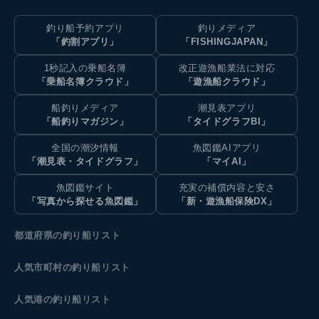
釣り船予約アプリ
釣りメディア
「釣割アプリ」
「FISHINGJAPAN」
1秒記入の乗船名簿
改正遊漁船業法に対応
「乗船名簿クラウド」
「遊漁船クラウド」
船釣りメディア
潮見表アプリ
「船釣りマガジン」
「タイドグラフBI」
全国の潮汐情報
魚図鑑AIアプリ
「潮見表・タイドグラフ」
「マイAI」
魚図鑑サイト
充実の補償内容と安さ
「写真から探せる魚図鑑」
「新・遊漁船保険DX」
都道府県の釣り船リスト
人気市町村の釣り船リスト
人気港の釣り船リスト