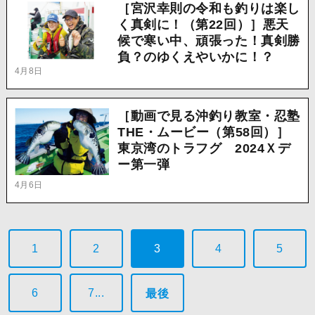
［宮沢幸則の令和も釣りは楽し
く真剣に！（第22回）］悪天
候で寒い中、頑張った！真剣勝
負？のゆくえやいかに！？
4月8日
［動画で見る沖釣り教室・忍塾
THE・ムービー（第58回）］
東京湾のトラフグ 2024Ｘデ
ー第一弾
4月6日
1
2
3
4
5
6
7...
最後