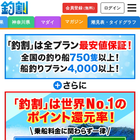
会員登録
ログイン
（無料）
マガジン
果
神奈川県
マダイ
潮見表・タイドグラフ