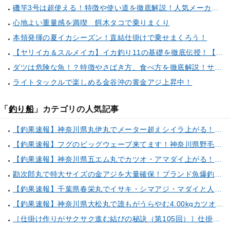
磯竿3号は超使える！特徴や使い道を徹底解説！人気メーカーのおすすめ磯竿もピックアップ！
心地よい重量感を満喫 餌木タコで乗りまくり
本領発揮の夏イカシーズン！直結仕掛けで乗せまくろう！
【ヤリイカ＆スルメイカ】イカ釣り11の基礎を徹底伝授！【中編】（喜平治丸／三浦半島剣崎間口港）
ダツは危険な魚！？特徴やさばき方、食べ方を徹底解説！サヨリとの見分け方もご紹介
ライトタックルで楽しめる金谷沖の黄金アジ上昇中！
「
釣り船
」カテゴリの人気記事
【釣果速報】神奈川県丸伊丸でメーター超えシイラ上がる！夏の海のモンスターと勝負したいなら今すぐ予約を！
【釣果速報】フグのビッグウェーブ来てます！神奈川県野毛屋釣船店で38cmのショウサイフグGET！このチャンスを逃すな！
【釣果速報】神奈川県五エム丸でカツオ・アマダイ上がる！イトヨリ・カサゴ・鬼カサゴなどゲストも多種多様！充実の釣行をお約束します！
勘次郎丸で特大サイズの金アジを大量確保！ブランド魚爆釣の秘密は船長特製の「アレ」だった！【口コミ多数掲載】
【釣果速報】千葉県春栄丸でイサキ・シマアジ・マダイと人気魚種続々ゲット！いろいろな魚との出会いを楽しみたい人は即予約を！
【釣果速報】神奈川県大松丸で誰もがうらやむ4.00kgカツオをキャッチ！あなたも乗船して青物三昧しませんか？
［仕掛け作りがサクサク進む結びの秘訣（第105回）］仕掛け巻きの使い方②