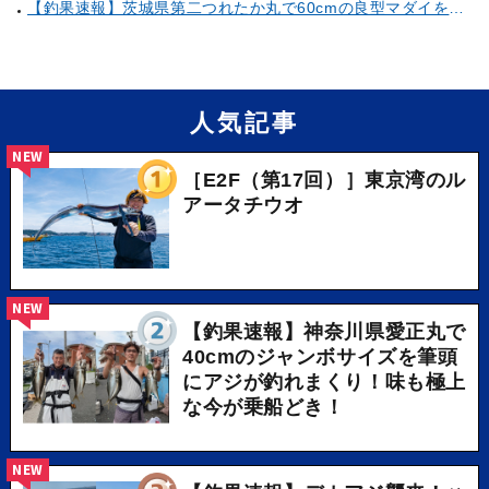
【釣果速報】茨城県第二つれたか丸で60cmの良型マダイをキャッチ！アジのアタリも好調！人気者を一気にゲットできるリレー船が今、大人気！
人気記事
NEW
［E2F（第17回）］東京湾のル
アータチウオ
NEW
【釣果速報】神奈川県愛正丸で
40cmのジャンボサイズを筆頭
にアジが釣れまくり！味も極上
な今が乗船どき！
NEW