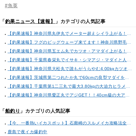
#魚英
「
釣果ニュース【速報】
」カテゴリの人気記事
【釣果速報】神奈川県丸伊丸でメーター超えシイラ上がる！夏の海のモンスターと勝負したいなら今すぐ予約を！
【釣果速報】フグのビッグウェーブ来てます！神奈川県野毛屋釣船店で38cmのショウサイフグGET！このチャンスを逃すな！
【釣果速報】神奈川県五エム丸でカツオ・アマダイ上がる！イトヨリ・カサゴ・鬼カサゴなどゲストも多種多様！充実の釣行をお約束します！
【釣果速報】千葉県春栄丸でイサキ・シマアジ・マダイと人気魚種続々ゲット！いろいろな魚との出会いを楽しみたい人は即予約を！
【釣果速報】神奈川県大松丸で誰もがうらやむ4.00kgカツオをキャッチ！あなたも乗船して青物三昧しませんか？
【釣果速報】茨城県第二つれたか丸で60cmの良型マダイをキャッチ！アジのアタリも好調！人気者を一気にゲットできるリレー船が今、大人気！
【釣果速報】千葉県第1二三丸で最大3.80kgの大迫力ヒラメ獲れる！憧れの巨大根魚に出会う船の旅に出ませんか？
【釣果速報】神奈川県愛正丸でアジGET！！40cm級の大アジもお目見え！？ぜひスカッと釣りに来てください！
「
船釣り
」カテゴリの人気記事
【今、一番熱いイカスポット】石廊崎のスルメイカ攻略法全解説！（とび島丸／西伊豆 土肥恋人岬）
鹿島で夜イカ爆釣中