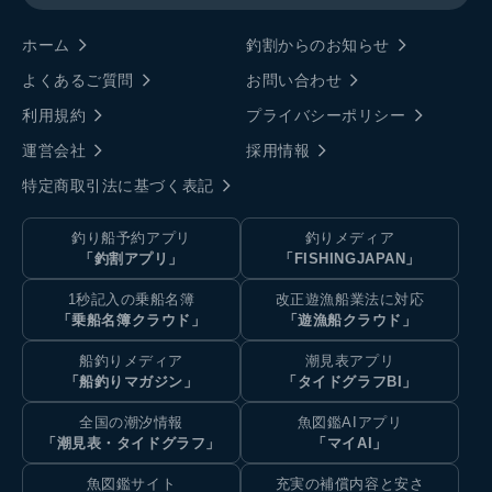
ホーム
釣割からのお知らせ
よくあるご質問
お問い合わせ
利用規約
プライバシーポリシー
運営会社
採用情報
特定商取引法に基づく表記
釣り船予約アプリ
釣りメディア
「釣割アプリ」
「FISHINGJAPAN」
1秒記入の乗船名簿
改正遊漁船業法に対応
「乗船名簿クラウド」
「遊漁船クラウド」
船釣りメディア
潮見表アプリ
「船釣りマガジン」
「タイドグラフBI」
全国の潮汐情報
魚図鑑AIアプリ
「潮見表・タイドグラフ」
「マイAI」
魚図鑑サイト
充実の補償内容と安さ