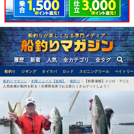
船釣りが楽しくなる専門メディア
履歴
新着
人気
全カテゴリ
全タグ
船釣り
ジギング
タイラバ
ロッド
スピニングリール
ベイトリー
船釣りマガジン
釣果ニュース【速報】
船釣り
【釣果速報】メジロ・アジと
人気魚種が船内を彩る！兵庫県魚英でお土産たくさんゲットしよう！