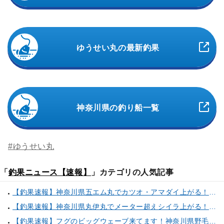
ゆうせい丸の最新釣果
神奈川県の釣り船一覧
#ゆうせい丸
「
釣果ニュース【速報】
」カテゴリの人気記事
【釣果速報】神奈川県五エム丸でカツオ・アマダイ上がる！イトヨリ・カサゴ・鬼カサゴなどゲストも多種多様！充実の釣行をお約束します！
【釣果速報】神奈川県丸伊丸でメーター超えシイラ上がる！夏の海のモンスターと勝負したいなら今すぐ予約を！
【釣果速報】フグのビッグウェーブ来てます！神奈川県野毛屋釣船店で38cmのショウサイフグGET！このチャンスを逃すな！