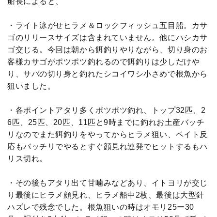
船長によると、
・ライト泳がせヒラメ＆ロックフィッシュ五目船。カサ
ゴのリリースサイズは含まれていません。他にハシカサ
ゴ交じる。今回は朝から餌釣りやりながら、切り身のお
客様カサゴがポツポツ釣れるので餌釣りは少しだけや
り、サバの切り身と釣れたシコイワシ小さめで根魚から
狙いました。
・各ポイントアタリ多くポツポツ釣れ、トップ32匹、2
6匹、25匹、20匹、11匹と9時までに釣れお土産バッチ
リなのでまた餌釣りをやってからヒラメ狙い、ベイト反
応もバッチリでやるとすぐ顔見れ連発でヒットするもハ
リス切れ。
・その後もアタリ出て甘噛みなどあり、イトヨリが交じ
り最後にヒラメ顔見れ、ヒラメ船中2枚、最後は大型針
ハズレで残念でした。根魚狙いの時はオモリ25ー30