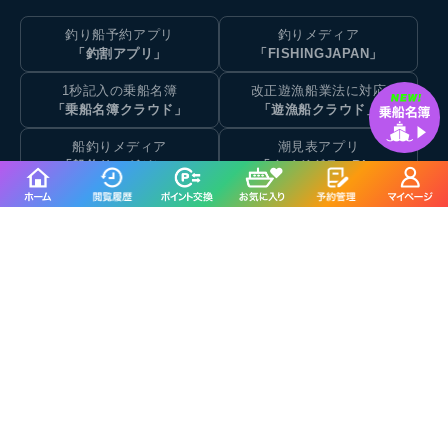
釣り船予約アプリ
釣りメディア
「釣割アプリ」
「FISHINGJAPAN」
1秒記入の乗船名簿
改正遊漁船業法に対応
「乗船名簿クラウド」
「遊漁船クラウド」
船釣りメディア
潮見表アプリ
「船釣りマガジン」
「タイドグラフBI」
全国の潮汐情報
魚図鑑AIアプリ
「潮見表・タイドグラフ」
「マイAI」
魚図鑑サイト
充実の補償内容と安さ
「写真から探せる魚図鑑」
「新・遊漁船保険DX」
都道府県の釣り船リスト
人気市町村の釣り船リスト
人気港の釣り船リスト