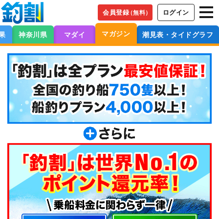
会員登録
ログイン
（無料）
マガジン
果
神奈川県
マダイ
潮見表・タイドグラフ