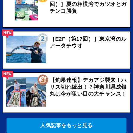
回）］夏の相模湾でカツオとガ
チンコ勝負
NEW
［E2F（第17回）］東京湾のル
アータチウオ
NEW
【釣果速報】デカアジ襲来！ハ
リス切れ続出！？神奈川県成銀
丸は今が狙い目の大チャンス！
人気記事をもっと見る