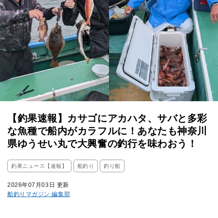
【釣果速報】カサゴにアカハタ、サバと多彩
な魚種で船内がカラフルに！あなたも神奈川
県ゆうせい丸で大興奮の釣行を味わおう！
釣果ニュース【速報】
船釣り
釣り船
2026年07月03日 更新
船釣りマガジン 編集部