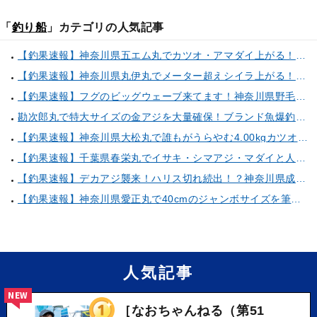
「
釣り船
」カテゴリの人気記事
【釣果速報】神奈川県五エム丸でカツオ・アマダイ上がる！イトヨリ・カサゴ・鬼カサゴなどゲストも多種多様！充実の釣行をお約束します！
【釣果速報】神奈川県丸伊丸でメーター超えシイラ上がる！夏の海のモンスターと勝負したいなら今すぐ予約を！
【釣果速報】フグのビッグウェーブ来てます！神奈川県野毛屋釣船店で38cmのショウサイフグGET！このチャンスを逃すな！
勘次郎丸で特大サイズの金アジを大量確保！ブランド魚爆釣の秘密は船長特製の「アレ」だった！【口コミ多数掲載】
【釣果速報】神奈川県大松丸で誰もがうらやむ4.00kgカツオをキャッチ！あなたも乗船して青物三昧しませんか？
【釣果速報】千葉県春栄丸でイサキ・シマアジ・マダイと人気魚種続々ゲット！いろいろな魚との出会いを楽しみたい人は即予約を！
【釣果速報】デカアジ襲来！ハリス切れ続出！？神奈川県成銀丸は今が狙い目の大チャンス！
【釣果速報】神奈川県愛正丸で40cmのジャンボサイズを筆頭にアジが釣れまくり！味も極上な今が乗船どき！
人気記事
NEW
［なおちゃんねる（第51