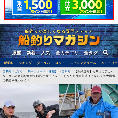
船釣りが楽しくなる専門メディア
履歴
新着
人気
全カテゴリ
全タグ
船釣り
ジギング
タイラバ
ロッド
スピニングリール
ベイトリー
船釣りマガジン
釣果ニュース【速報】
船釣り
【釣果速報】カサゴにアカハ
タ、サバと多彩な魚種で船内がカラフルに！あなたも神奈川県ゆうせい丸で大興奮
の釣行を味わおう！