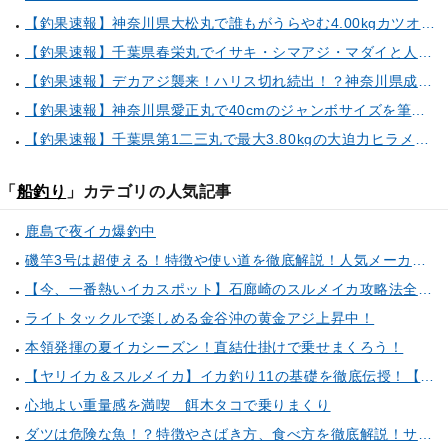
【釣果速報】神奈川県大松丸で誰もがうらやむ4.00kgカツオをキャッチ！あなたも乗船して青物三昧しませんか？
【釣果速報】千葉県春栄丸でイサキ・シマアジ・マダイと人気魚種続々ゲット！いろいろな魚との出会いを楽しみたい人は即予約を！
【釣果速報】デカアジ襲来！ハリス切れ続出！？神奈川県成銀丸は今が狙い目の大チャンス！
【釣果速報】神奈川県愛正丸で40cmのジャンボサイズを筆頭にアジが釣れまくり！味も極上な今が乗船どき！
【釣果速報】千葉県第1二三丸で最大3.80kgの大迫力ヒラメ獲れる！憧れの巨大根魚に出会う船の旅に出ませんか？
「
船釣り
」カテゴリの人気記事
鹿島で夜イカ爆釣中
磯竿3号は超使える！特徴や使い道を徹底解説！人気メーカーのおすすめ磯竿もピックアップ！
【今、一番熱いイカスポット】石廊崎のスルメイカ攻略法全解説！（とび島丸／西伊豆 土肥恋人岬）
ライトタックルで楽しめる金谷沖の黄金アジ上昇中！
本領発揮の夏イカシーズン！直結仕掛けで乗せまくろう！
【ヤリイカ＆スルメイカ】イカ釣り11の基礎を徹底伝授！【中編】（喜平治丸／三浦半島剣崎間口港）
心地よい重量感を満喫 餌木タコで乗りまくり
ダツは危険な魚！？特徴やさばき方、食べ方を徹底解説！サヨリとの見分け方もご紹介