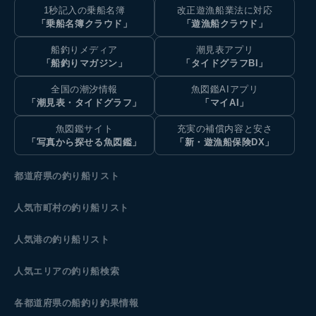
1秒記入の乗船名簿
改正遊漁船業法に対応
「乗船名簿クラウド」
「遊漁船クラウド」
船釣りメディア
潮見表アプリ
「船釣りマガジン」
「タイドグラフBI」
全国の潮汐情報
魚図鑑AIアプリ
「潮見表・タイドグラフ」
「マイAI」
魚図鑑サイト
充実の補償内容と安さ
「写真から探せる魚図鑑」
「新・遊漁船保険DX」
都道府県の釣り船リスト
人気市町村の釣り船リスト
人気港の釣り船リスト
人気エリアの釣り船検索
各都道府県の船釣り釣果情報