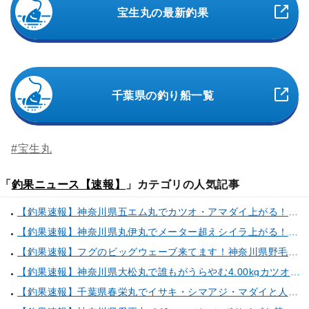
宝生丸の最新釣果
千葉県の釣り船一覧
#宝生丸
「
釣果ニュース【速報】
」カテゴリの人気記事
【釣果速報】神奈川県五エム丸でカツオ・アマダイ上がる！イトヨリ・カサゴ・鬼カサゴなどゲストも多種多様！充実の釣行をお約束します！
【釣果速報】神奈川県丸伊丸でメーター超えシイラ上がる！夏の海のモンスターと勝負したいなら今すぐ予約を！
【釣果速報】フグのビッグウェーブ来てます！神奈川県野毛屋釣船店で38cmのショウサイフグGET！このチャンスを逃すな！
【釣果速報】神奈川県大松丸で誰もがうらやむ4.00kgカツオをキャッチ！あなたも乗船して青物三昧しませんか？
【釣果速報】千葉県春栄丸でイサキ・シマアジ・マダイと人気魚種続々ゲット！いろいろな魚との出会いを楽しみたい人は即予約を！