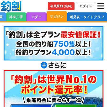
会員登録
ログイン
（無料）
マガジン
果
神奈川県
マダイ
潮見表・タイドグラフ