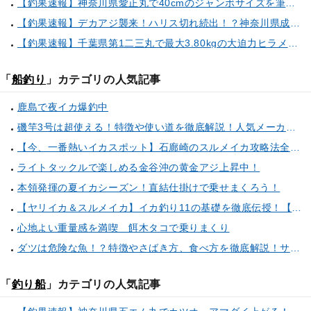
【釣果速報】神奈川県愛正丸で40cmのジャンボサイズを筆頭にアジが釣れまくり！味も極上な今が乗船どき！
【釣果速報】デカアジ襲来！ハリス切れ続出！？神奈川県成銀丸は今が狙い目の大チャンス！
【釣果速報】千葉県第1二三丸で最大3.80kgの大迫力ヒラメ獲れる！憧れの巨大根魚に出会う船の旅に出ませんか？
「
船釣り
」カテゴリの人気記事
鹿島で夜イカ爆釣中
磯竿3号は超使える！特徴や使い道を徹底解説！人気メーカーのおすすめ磯竿もピックアップ！
【今、一番熱いイカスポット】石廊崎のスルメイカ攻略法全解説！（とび島丸／西伊豆 土肥恋人岬）
ライトタックルで楽しめる金谷沖の黄金アジ上昇中！
本領発揮の夏イカシーズン！直結仕掛けで乗せまくろう！
【ヤリイカ＆スルメイカ】イカ釣り11の基礎を徹底伝授！【中編】（喜平治丸／三浦半島剣崎間口港）
心地よい重量感を満喫 餌木タコで乗りまくり
ダツは危険な魚！？特徴やさばき方、食べ方を徹底解説！サヨリとの見分け方もご紹介
「
釣り船
」カテゴリの人気記事