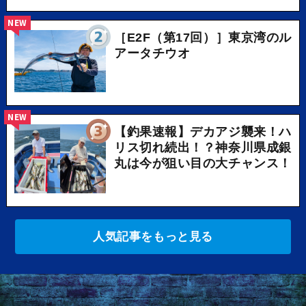
NEW
［E2F（第17回）］東京湾のル
アータチウオ
NEW
【釣果速報】デカアジ襲来！ハ
リス切れ続出！？神奈川県成銀
丸は今が狙い目の大チャンス！
人気記事をもっと見る