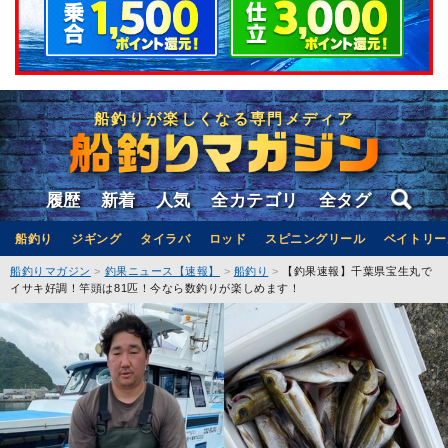
船釣りが楽しくなる専門メディア
履歴
新着
人気
全カテゴリ
全タグ
船釣り
ジギング
タイラバ
ロッド
スピニングリール
ベイトリー
船釣りマガジン
釣果ニュース【速報】
船釣り
【釣果速報】千葉県宝生丸で
イサキ好調！竿頭は81匹！今なら数釣りが楽しめます！