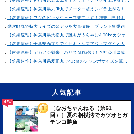
【釣果速報】神奈川県五エム丸でカツオ・アマダイ上がる！イトヨリ・カサゴ・鬼カサゴなどゲストも多種多様！充実の釣行をお約束します！
【釣果速報】神奈川県丸伊丸でメーター超えシイラ上がる！夏の海のモンスターと勝負したいなら今すぐ予約を！
【釣果速報】フグのビッグウェーブ来てます！神奈川県野毛屋釣船店で38cmのショウサイフグGET！このチャンスを逃すな！
勘次郎丸で特大サイズの金アジを大量確保！ブランド魚爆釣の秘密は船長特製の「アレ」だった！【口コミ多数掲載】
【釣果速報】神奈川県大松丸で誰もがうらやむ4.00kgカツオをキャッチ！あなたも乗船して青物三昧しませんか？
【釣果速報】千葉県春栄丸でイサキ・シマアジ・マダイと人気魚種続々ゲット！いろいろな魚との出会いを楽しみたい人は即予約を！
【釣果速報】デカアジ襲来！ハリス切れ続出！？神奈川県成銀丸は今が狙い目の大チャンス！
【釣果速報】神奈川県愛正丸で40cmのジャンボサイズを筆頭にアジが釣れまくり！味も極上な今が乗船どき！
人気記事
NEW
［なおちゃんねる（第51
回）］夏の相模湾でカツオとガ
チンコ勝負