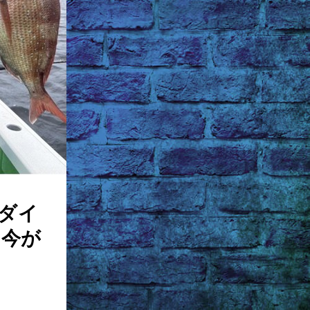
ダイ
な今が