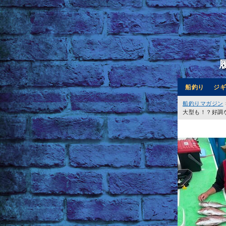
船釣り
ジギ
船釣りマガジン
大型も！？好調