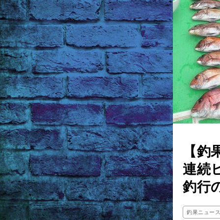
【釣
連続
釣行
釣果ニュー