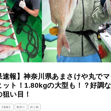
果速報】神奈川県あまさけや丸でマ
ヒット！1.80kgの大型も！？好調
の狙い目！
ス【速報】
船釣り
釣り船