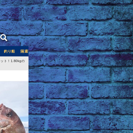
釣り船
隔週刊つり情報
釣り船予約サイト「釣割」
！1.80kgの