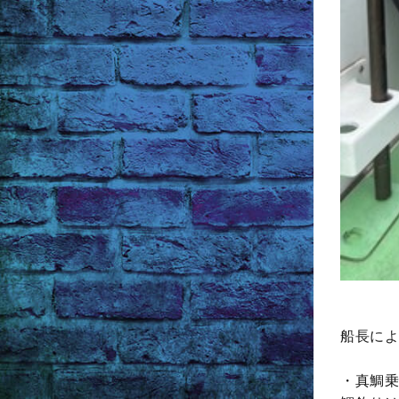
船長によ
・真鯛乗