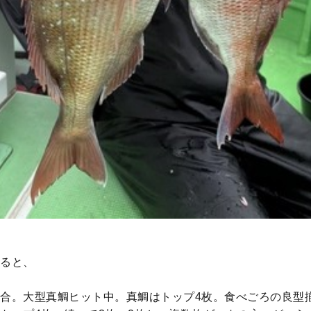
ると、
合。大型真鯛ヒット中。真鯛はトップ4枚。食べごろの良型