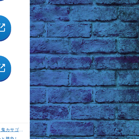
【釣果速報】神奈川県五エム丸でカツオ・アマダイ上がる！イトヨリ・カサゴ・鬼カサゴなどゲストも多種多様！充実の釣行をお約束します！
【釣果速報】神奈川県丸伊丸でメーター超えシイラ上がる！夏の海のモンスターと勝負したいなら今すぐ予約を！