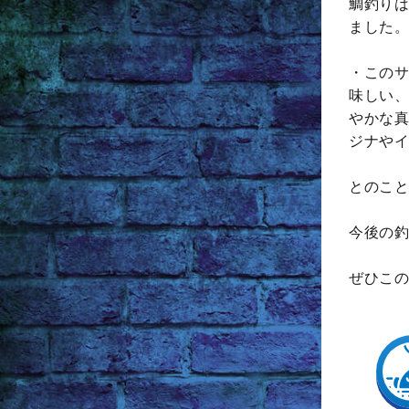
鯛釣りは
ました。
・このサ
味しい、
やかな真
ジナやイ
とのこと
今後の釣
ぜひこの