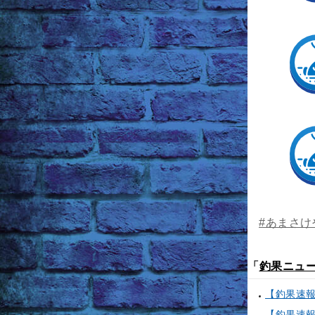
#あまさけ
「
釣果ニュ