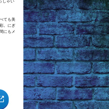
っしゃい
べても美
彩。にぎ
間にもメ