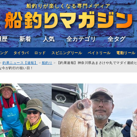
船釣りが楽しくなる専門メディア
履歴
新着
人気
全カテゴリ
全タグ
ング
タイラバ
ロッド
スピニングリール
ベイトリール
電動リール
釣果ニュース【速報】
船釣り
【釣果速報】神奈川県あまさけや丸でマダイ連続ヒット
な今が釣行の狙い目！