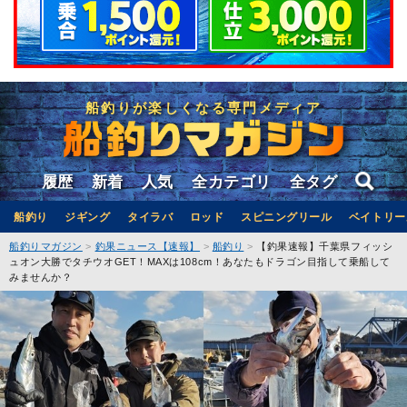
船釣りが楽しくなる専門メディア
履歴
新着
人気
全カテゴリ
全タグ
船釣り
ジギング
タイラバ
ロッド
スピニングリール
ベイトリー
船釣りマガジン
釣果ニュース【速報】
船釣り
【釣果速報】千葉県フィッシ
ュオン大勝でタチウオGET！MAXは108cm！あなたもドラゴン目指して乗船して
みませんか？