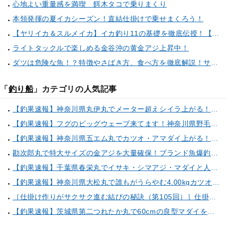
心地よい重量感を満喫 餌木タコで乗りまくり
本領発揮の夏イカシーズン！直結仕掛けで乗せまくろう！
【ヤリイカ＆スルメイカ】イカ釣り11の基礎を徹底伝授！【中編】（喜平治丸／三浦半島剣崎間口港）
ライトタックルで楽しめる金谷沖の黄金アジ上昇中！
ダツは危険な魚！？特徴やさばき方、食べ方を徹底解説！サヨリとの見分け方もご紹介
「
釣り船
」カテゴリの人気記事
【釣果速報】神奈川県丸伊丸でメーター超えシイラ上がる！夏の海のモンスターと勝負したいなら今すぐ予約を！
【釣果速報】フグのビッグウェーブ来てます！神奈川県野毛屋釣船店で38cmのショウサイフグGET！このチャンスを逃すな！
【釣果速報】神奈川県五エム丸でカツオ・アマダイ上がる！イトヨリ・カサゴ・鬼カサゴなどゲストも多種多様！充実の釣行をお約束します！
勘次郎丸で特大サイズの金アジを大量確保！ブランド魚爆釣の秘密は船長特製の「アレ」だった！【口コミ多数掲載】
【釣果速報】千葉県春栄丸でイサキ・シマアジ・マダイと人気魚種続々ゲット！いろいろな魚との出会いを楽しみたい人は即予約を！
【釣果速報】神奈川県大松丸で誰もがうらやむ4.00kgカツオをキャッチ！あなたも乗船して青物三昧しませんか？
［仕掛け作りがサクサク進む結びの秘訣（第105回）］仕掛け巻きの使い方②
【釣果速報】茨城県第二つれたか丸で60cmの良型マダイをキャッチ！アジのアタリも好調！人気者を一気にゲットできるリレー船が今、大人気！