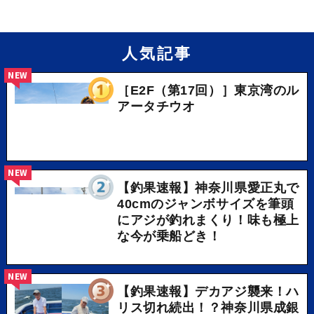
人気記事
NEW
［E2F（第17回）］東京湾のル
アータチウオ
NEW
【釣果速報】神奈川県愛正丸で
40cmのジャンボサイズを筆頭
にアジが釣れまくり！味も極上
な今が乗船どき！
NEW
【釣果速報】デカアジ襲来！ハ
リス切れ続出！？神奈川県成銀