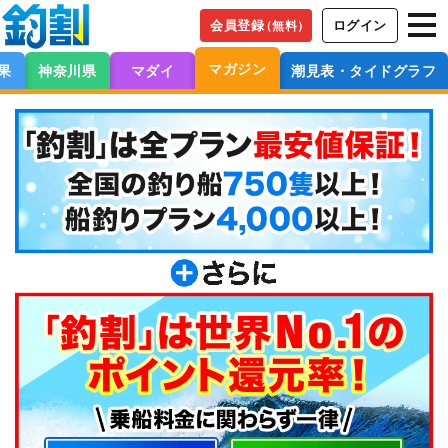
会員登録
ログイン
（無料）
マガジン
果
神奈川県
マダイ
潮見表・タイドグラフ