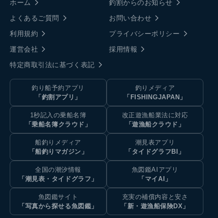
ホーム
釣割からのお知らせ
よくあるご質問
お問い合わせ
利用規約
プライバシーポリシー
運営会社
採用情報
特定商取引法に基づく表記
釣り船予約アプリ
釣りメディア
「釣割アプリ」
「FISHINGJAPAN」
1秒記入の乗船名簿
改正遊漁船業法に対応
「乗船名簿クラウド」
「遊漁船クラウド」
船釣りメディア
潮見表アプリ
「船釣りマガジン」
「タイドグラフBI」
全国の潮汐情報
魚図鑑AIアプリ
「潮見表・タイドグラフ」
「マイAI」
魚図鑑サイト
充実の補償内容と安さ
「写真から探せる魚図鑑」
「新・遊漁船保険DX」