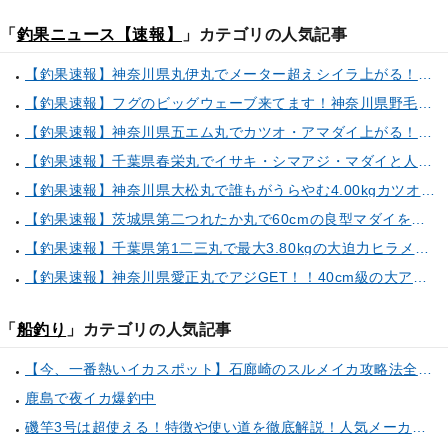
「
釣果ニュース【速報】
」カテゴリの人気記事
【釣果速報】神奈川県丸伊丸でメーター超えシイラ上がる！夏の海のモンスターと勝負したいなら今すぐ予約を！
【釣果速報】フグのビッグウェーブ来てます！神奈川県野毛屋釣船店で38cmのショウサイフグGET！このチャンスを逃すな！
【釣果速報】神奈川県五エム丸でカツオ・アマダイ上がる！イトヨリ・カサゴ・鬼カサゴなどゲストも多種多様！充実の釣行をお約束します！
【釣果速報】千葉県春栄丸でイサキ・シマアジ・マダイと人気魚種続々ゲット！いろいろな魚との出会いを楽しみたい人は即予約を！
【釣果速報】神奈川県大松丸で誰もがうらやむ4.00kgカツオをキャッチ！あなたも乗船して青物三昧しませんか？
【釣果速報】茨城県第二つれたか丸で60cmの良型マダイをキャッチ！アジのアタリも好調！人気者を一気にゲットできるリレー船が今、大人気！
【釣果速報】千葉県第1二三丸で最大3.80kgの大迫力ヒラメ獲れる！憧れの巨大根魚に出会う船の旅に出ませんか？
【釣果速報】神奈川県愛正丸でアジGET！！40cm級の大アジもお目見え！？ぜひスカッと釣りに来てください！
「
船釣り
」カテゴリの人気記事
【今、一番熱いイカスポット】石廊崎のスルメイカ攻略法全解説！（とび島丸／西伊豆 土肥恋人岬）
鹿島で夜イカ爆釣中
磯竿3号は超使える！特徴や使い道を徹底解説！人気メーカーのおすすめ磯竿もピックアップ！