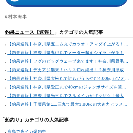
#村本海事
「
釣果ニュース【速報】
」カテゴリの人気記事
【釣果速報】神奈川県五エム丸でカツオ・アマダイ上がる！イトヨリ・カサゴ・鬼カサゴなどゲストも多種多様！充実の釣行をお約束します！
【釣果速報】神奈川県丸伊丸でメーター超えシイラ上がる！夏の海のモンスターと勝負したいなら今すぐ予約を！
【釣果速報】フグのビッグウェーブ来てます！神奈川県野毛屋釣船店で38cmのショウサイフグGET！このチャンスを逃すな！
【釣果速報】デカアジ襲来！ハリス切れ続出！？神奈川県成銀丸は今が狙い目の大チャンス！
【釣果速報】神奈川県大松丸で誰もがうらやむ4.00kgカツオをキャッチ！あなたも乗船して青物三昧しませんか？
【釣果速報】神奈川県愛正丸で40cmのジャンボサイズを筆頭にアジが釣れまくり！味も極上な今が乗船どき！
【釣果速報】神奈川県光三丸でスルメイカがザクザク！最大40cm！気になる竿頭の仕掛けは？
【釣果速報】千葉県第1二三丸で最大3.80kgの大迫力ヒラメ獲れる！憧れの巨大根魚に出会う船の旅に出ませんか？
「
船釣り
」カテゴリの人気記事
鹿島で夜イカ爆釣中