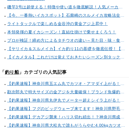
磯竿3号は超使える！特徴や使い道を徹底解説！人気メーカーのおすすめ磯竿もピックアップ！
【今、一番熱いイカスポット】石廊崎のスルメイカ攻略法全解説！（とび島丸／西伊豆 土肥恋人岬）
ライトタックルで楽しめる金谷沖の黄金アジ上昇中！
本領発揮の夏イカシーズン！直結仕掛けで乗せまくろう！
プロが検証！締め方によるタチウオの違い～見た目・味・食感・生臭さを徹底的に分析します～
【ヤリイカ＆スルメイカ】イカ釣り11の基礎を徹底伝授！【中編】（喜平治丸／三浦半島剣崎間口港）
【イカメタル】これだけは覚えておきたいシーズン別タックルセレクト術
「
釣り船
」カテゴリの人気記事
【釣果速報】神奈川県五エム丸でカツオ・アマダイ上がる！イトヨリ・カサゴ・鬼カサゴなどゲストも多種多様！充実の釣行をお約束します！
勘次郎丸で特大サイズの金アジを大量確保！ブランド魚爆釣の秘密は船長特製の「アレ」だった！【口コミ多数掲載】
【釣果速報】神奈川県丸伊丸でメーター超えシイラ上がる！夏の海のモンスターと勝負したいなら今すぐ予約を！
【釣果速報】フグのビッグウェーブ来てます！神奈川県野毛屋釣船店で38cmのショウサイフグGET！このチャンスを逃すな！
【釣果速報】デカアジ襲来！ハリス切れ続出！？神奈川県成銀丸は今が狙い目の大チャンス！
【釣果速報】神奈川県大松丸で誰もがうらやむ4.00kgカツオをキャッチ！あなたも乗船して青物三昧しませんか？