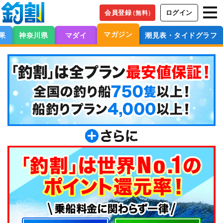
会員登録
ログイン
（無料）
マガジン
果
神奈川県
マダイ
潮見表・タイドグラフ