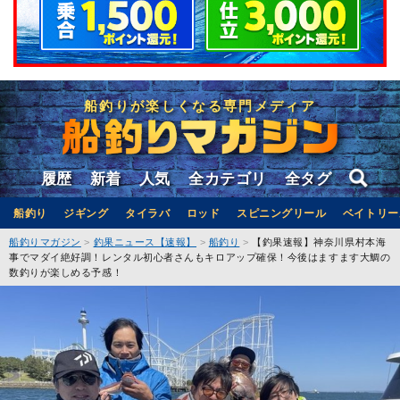
船釣りが楽しくなる専門メディア
履歴
新着
人気
全カテゴリ
全タグ
船釣り
ジギング
タイラバ
ロッド
スピニングリール
ベイトリー
船釣りマガジン
釣果ニュース【速報】
船釣り
【釣果速報】神奈川県村本海
事でマダイ絶好調！レンタル初心者さんもキロアップ確保！今後はますます大鯛の
数釣りが楽しめる予感！