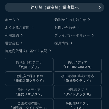
釣り船（遊漁船）業者様へ
ホーム
釣割からのお知らせ
よくあるご質問
お問い合わせ
利用規約
プライバシーポリシー
運営会社
採用情報
特定商取引法に基づく表記
釣り船予約アプリ
釣りメディア
「釣割アプリ」
「FISHINGJAPAN」
1秒記入の乗船名簿
改正遊漁船業法に対応
「乗船名簿クラウド」
「遊漁船クラウド」
船釣りメディア
潮見表アプリ
「船釣りマガジン」
「タイドグラフBI」
全国の潮汐情報
魚図鑑AIアプリ
「潮見表・タイドグラフ」
「マイAI」