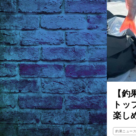
【釣
トッ
楽し
釣果ニュー