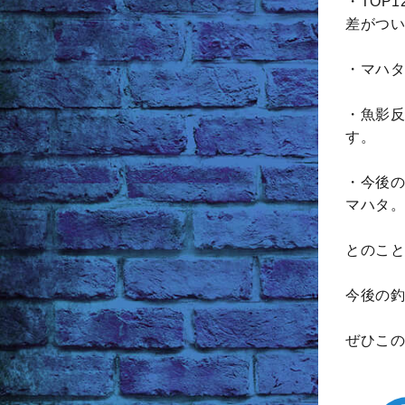
・TOP
差がつい
・マハタ
・魚影反
す。
・今後の
マハタ。
とのこと
今後の釣
ぜひこの