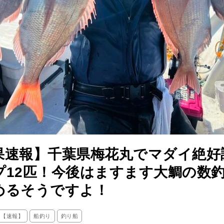
果速報】千葉県梅花丸でマダイ絶好
プ12匹！今後はますます大鯛の数
めるそうですよ！
ス【速報】
船釣り
釣り船