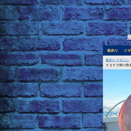
船釣り
ジギ
船釣りマガジン
すます大鯛の数