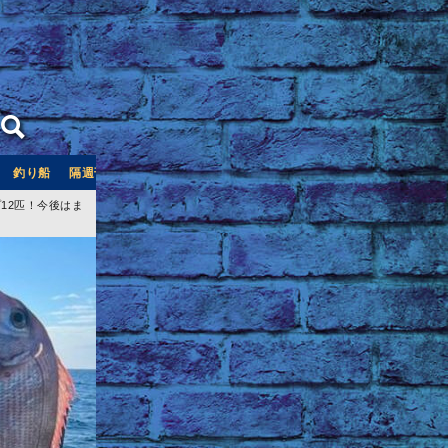
釣り船
隔週刊つり情報
釣り船予約サイト「釣割」
12匹！今後はま