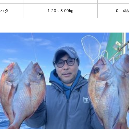
マハタ
1.20～3.00kg
0～4