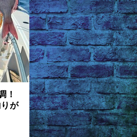
調！
釣りが