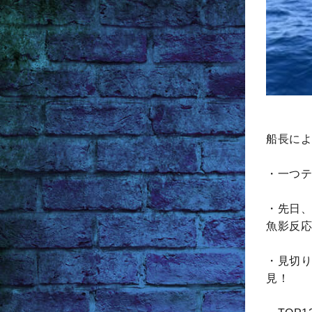
船長によ
・一つテ
・先日、
魚影反応
・見切り
見！