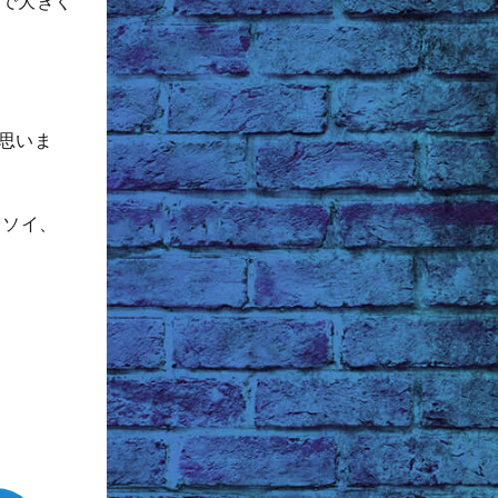
かで大きく
思いま
、ソイ、