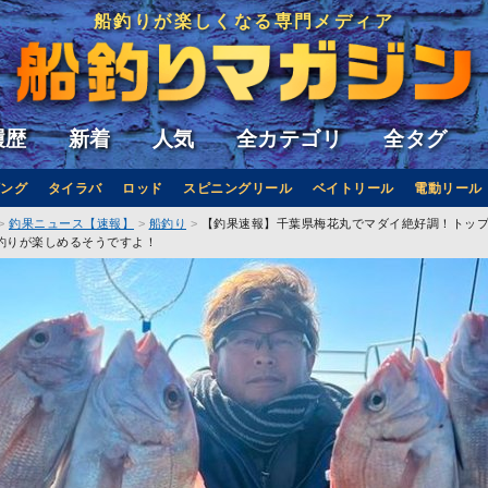
船釣りが楽しくなる専門メディア
履歴
新着
人気
全カテゴリ
全タグ
ング
タイラバ
ロッド
スピニングリール
ベイトリール
電動リール
釣果ニュース【速報】
船釣り
【釣果速報】千葉県梅花丸でマダイ絶好調！トップ
釣りが楽しめるそうですよ！