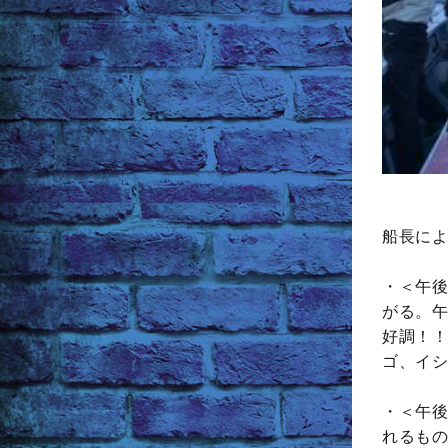
船長によ
・＜午後
がる。午
好調！！
ゴ、イシ
・＜午後
れるもの