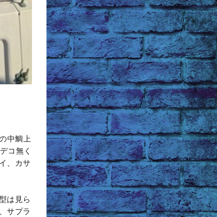
gの中鯛上
オデコ無く
イ、カサ
型は見ら
、サプラ