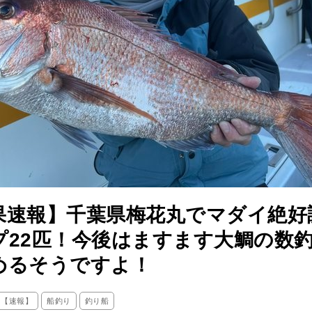
果速報】千葉県梅花丸でマダイ絶好
プ22匹！今後はますます大鯛の数
めるそうですよ！
ス【速報】
船釣り
釣り船