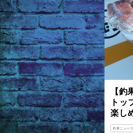
【釣
トッ
楽し
釣果ニュー