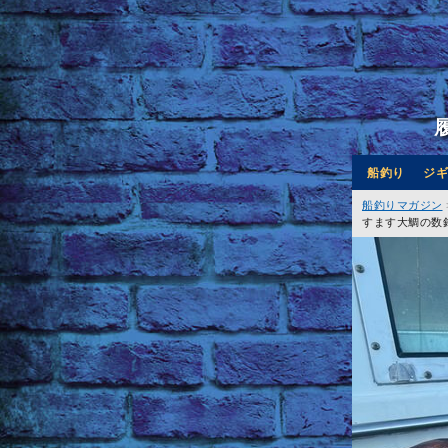
船釣り
ジギ
船釣りマガジン
すます大鯛の数