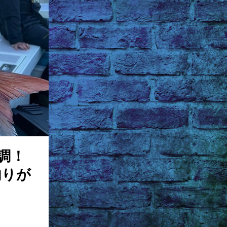
調！
釣りが