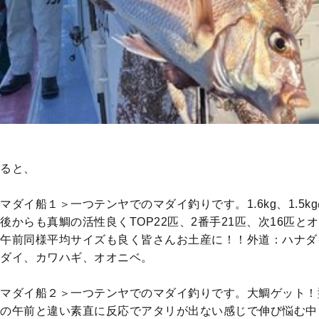
ると、
マダイ船１＞一つテンヤでのマダイ釣りです。1.6kg、1.5k
後からも真鯛の活性良くTOP22匹、2番手21匹、次16匹と
午前同様平均サイズも良く皆さんお土産に！！外道：ハナダ
ダイ、カワハギ、オオニベ。
マダイ船２＞一つテンヤでのマダイ釣りです。大鯛ゲット！
の午前と違い素直に反応でアタリが出ない感じで伸び悩む中