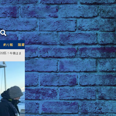
釣り船
隔週刊つり情報
釣り船予約サイト「釣割」
22匹！今後はま