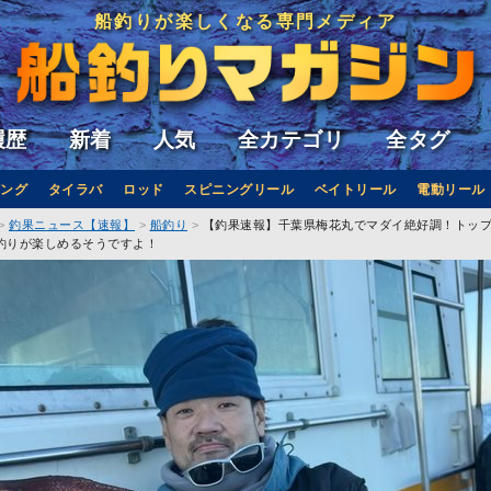
船釣りが楽しくなる専門メディア
履歴
新着
人気
全カテゴリ
全タグ
ング
タイラバ
ロッド
スピニングリール
ベイトリール
電動リール
釣果ニュース【速報】
船釣り
【釣果速報】千葉県梅花丸でマダイ絶好調！トップ
釣りが楽しめるそうですよ！