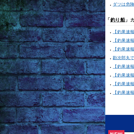
ダツは危
「
釣り船
」