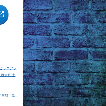
磯竿3号は超使える！特徴や使い道を徹底解説！人気メーカーのおすすめ磯竿もピックアップ！
【今、一番熱いイカスポット】石廊崎のスルメイカ攻略法全解説！（とび島丸／西伊豆 土肥恋人岬）
【ヤリイカ＆スルメイカ】イカ釣り11の基礎を徹底伝授！【中編】（喜平治丸／三浦半島剣崎間口港）