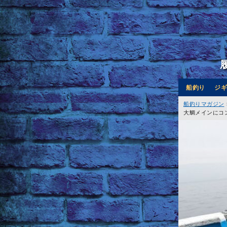
船釣り
ジギ
船釣りマガジン
大鯛メインにコ