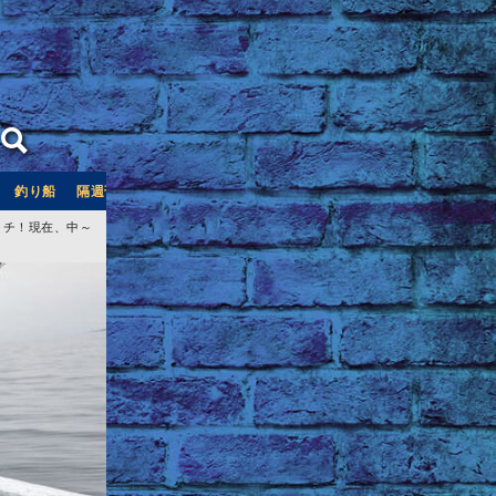
釣り船
隔週刊つり情報
釣り船予約サイト「釣割」
ッチ！現在、中～