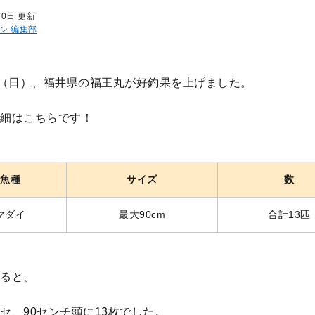
20日 更新
ン 編集部
日（日）、福井県の福王丸が好釣果を上げました。
細はこちらです！
魚種
サイズ
数
マダイ
最大90cm
合計13匹
ると、
セ、90センチ頭に13枚でした。