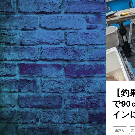
【釣
で9
イン
船釣り
釣