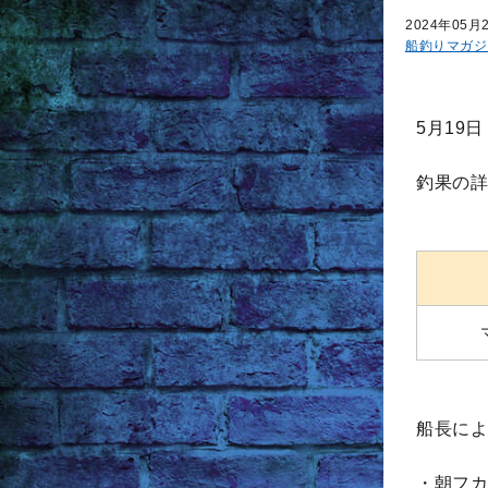
2024年05月
船釣りマガジ
5月19
釣果の詳
船長によ
・朝フカ