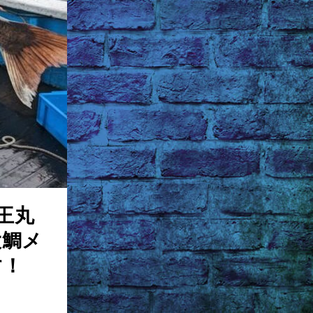
王丸
大鯛メ
す！