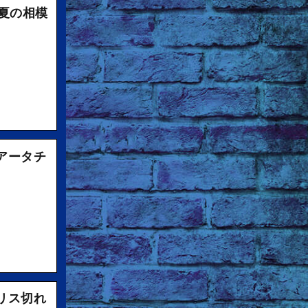
夏の相模
ルアータチ
リス切れ