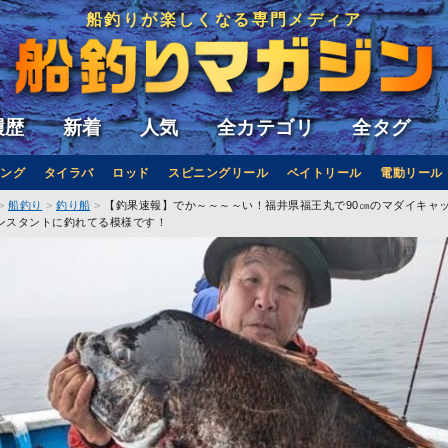
船釣りが楽しくなる専門メディア
履歴
新着
人気
全カテゴリ
全タグ
ング
タイラバ
ロッド
スピニングリール
ベイトリール
電動リール
船釣り
釣り船
【釣果速報】でか～～～～い！福井県福王丸で90㎝のマダイキャ
ンスタントに釣れてる模様です！