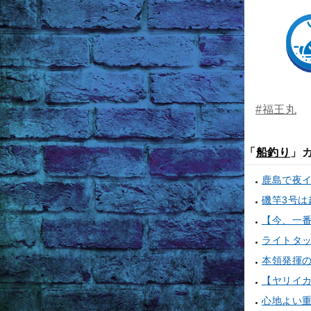
#福王丸
「
船釣り
」
鹿島で夜
ライトタ
本領発揮
心地よい