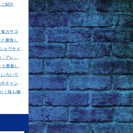
もご紹介
【釣果速報】神奈川県五エム丸でカツオ・アマダイ上がる！イトヨリ・カサゴ・鬼カサゴなどゲストも多種多様！充実の釣行をお約束します！
【釣果速報】神奈川県丸伊丸でメーター超えシイラ上がる！夏の海のモンスターと勝負したいなら今すぐ予約を！
【釣果速報】フグのビッグウェーブ来てます！神奈川県野毛屋釣船店で38cmのショウサイフグGET！このチャンスを逃すな！
勘次郎丸で特大サイズの金アジを大量確保！ブランド魚爆釣の秘密は船長特製の「アレ」だった！【口コミ多数掲載】
【釣果速報】神奈川県大松丸で誰もがうらやむ4.00kgカツオをキャッチ！あなたも乗船して青物三昧しませんか？
【釣果速報】千葉県春栄丸でイサキ・シマアジ・マダイと人気魚種続々ゲット！いろいろな魚との出会いを楽しみたい人は即予約を！
【釣果速報】デカアジ襲来！ハリス切れ続出！？神奈川県成銀丸は今が狙い目の大チャンス！
【釣果速報】神奈川県愛正丸で40cmのジャンボサイズを筆頭にアジが釣れまくり！味も極上な今が乗船どき！