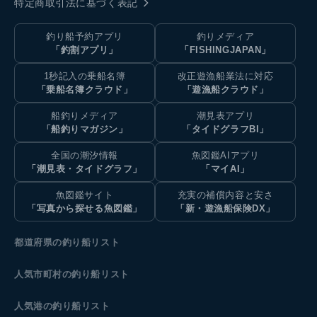
特定商取引法に基づく表記
釣り船予約アプリ
釣りメディア
「釣割アプリ」
「FISHINGJAPAN」
1秒記入の乗船名簿
改正遊漁船業法に対応
「乗船名簿クラウド」
「遊漁船クラウド」
船釣りメディア
潮見表アプリ
「船釣りマガジン」
「タイドグラフBI」
全国の潮汐情報
魚図鑑AIアプリ
「潮見表・タイドグラフ」
「マイAI」
魚図鑑サイト
充実の補償内容と安さ
「写真から探せる魚図鑑」
「新・遊漁船保険DX」
都道府県の釣り船リスト
人気市町村の釣り船リスト
人気港の釣り船リスト