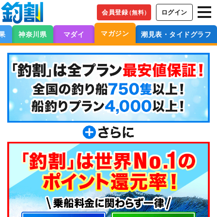
会員登録
ログイン
（無料）
マガジン
果
神奈川県
マダイ
潮見表・タイドグラフ