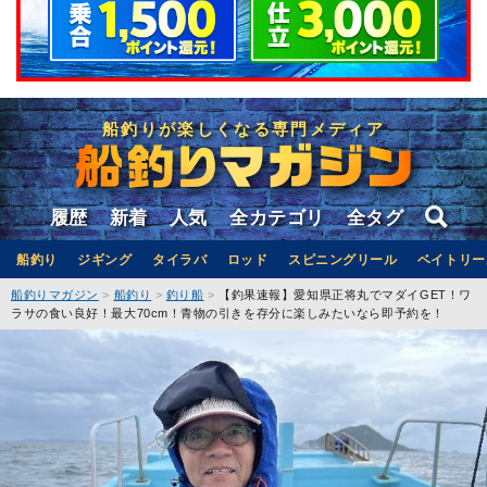
船釣りが楽しくなる専門メディア
履歴
新着
人気
全カテゴリ
全タグ
船釣り
ジギング
タイラバ
ロッド
スピニングリール
ベイトリー
船釣りマガジン
船釣り
釣り船
【釣果速報】愛知県正将丸でマダイGET！ワ
ラサの食い良好！最大70cm！青物の引きを存分に楽しみたいなら即予約を！