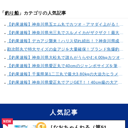
「
釣り船
」カテゴリの人気記事
【釣果速報】神奈川県五エム丸でカツオ・アマダイ上がる！イトヨリ・カサゴ・鬼カサゴなどゲストも多種多様！充実の釣行をお約束します！
【釣果速報】神奈川県光三丸でスルメイカがザクザク！最大40cm！気になる竿頭の仕掛けは？
【釣果速報】デカアジ襲来！ハリス切れ続出！？神奈川県成銀丸は今が狙い目の大チャンス！
勘次郎丸で特大サイズの金アジを大量確保！ブランド魚爆釣の秘密は船長特製の「アレ」だった！【口コミ多数掲載】
【釣果速報】神奈川県大松丸で誰もがうらやむ4.00kgカツオをキャッチ！あなたも乗船して青物三昧しませんか？
【釣果速報】神奈川県愛正丸で40cmのジャンボサイズを筆頭にアジが釣れまくり！味も極上な今が乗船どき！
【釣果速報】千葉県第1二三丸で最大3.80kgの大迫力ヒラメ獲れる！憧れの巨大根魚に出会う船の旅に出ませんか？
【釣果速報】神奈川県愛正丸でアジGET！！40cm級の大アジもお目見え！？ぜひスカッと釣りに来てください！
人気記事
NEW
［なおちゃんねる（第51