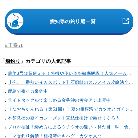
愛知県の釣り船一覧
#正将丸
「
船釣り
」カテゴリの人気記事
磯竿3号は超使える！特徴や使い道を徹底解説！人気メーカーのおすすめ磯竿もピックアップ！
【今、一番熱いイカスポット】石廊崎のスルメイカ攻略法全解説！（とび島丸／西伊豆 土肥恋人岬）
鹿島で夜イカ爆釣中
ライトタックルで楽しめる金谷沖の黄金アジ上昇中！
［なおちゃんねる（第51回）］夏の相模湾でカツオとガチンコ勝負
本領発揮の夏イカシーズン！直結仕掛けで乗せまくろう！
プロが検証！締め方によるタチウオの違い～見た目・味・食感・生臭さを徹底的に分析します～
コマセ釣り解禁！相模湾のキハダ・カツオ入門